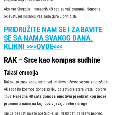
Ako ste Škorpija – narednih 48 sati su vaš trenutak. Nemojte
oklevati, jer kosmos vas sada gura u prvi plan.
PRIDRUŽITE NAM SE I ZABAVITE
SE SA NAMA SVAKOG DANA.
KLIKNI >>>OVDE<<<
RAK – Srce kao kompas sudbine
Talasi emocija
Rakovi su znak vode, emotivni, intuitivni i često vezani za prošlost.
Ali sada im kosmos donosi priliku da zatvore stara vrata i otvore
nova.
Naredna 48 sata donose emotivni preokret koji može
promeniti način na koji doživljavaju sebe i druge.
Oni će osećati nalete nostalgije, ali i hrabrosti da krenu napred.