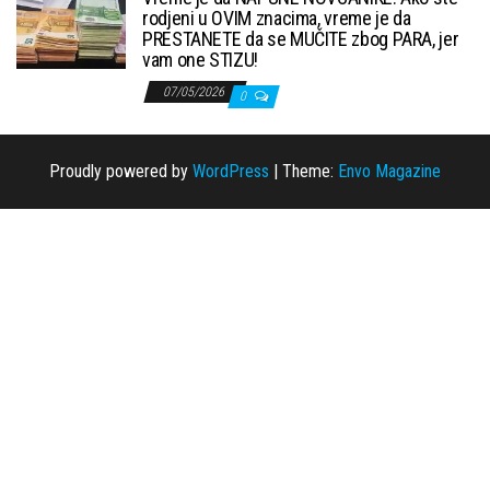
rodjeni u OVIM znacima, vreme je da
PRESTANETE da se MUČITE zbog PARA, jer
vam one STIZU!
07/05/2026
0
Proudly powered by
WordPress
|
Theme:
Envo Magazine