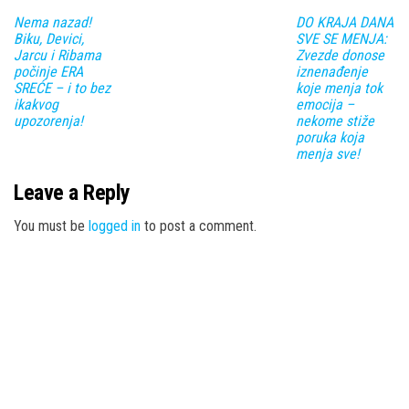
Nema nazad!
DO KRAJA DANA
Biku, Devici,
SVE SE MENJA:
Jarcu i Ribama
Zvezde donose
počinje ERA
iznenađenje
SREĆE – i to bez
koje menja tok
ikakvog
emocija –
upozorenja!
nekome stiže
poruka koja
menja sve!
Leave a Reply
You must be
logged in
to post a comment.