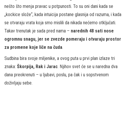
nešto što menja pravac u potpunosti. To su oni dani kada se
„kockice slože“, kada intuicija postane glasnija od razuma, i kada
se otvaraju vrata koja smo mislili da nikada nećemo otključati.
Takav trenutak je sada pred nama –
narednih 48 sati nose
ogromnu snagu, jer se zvezde pomeraju i otvaraju prostor
za promene koje liče na čuda
.
Sudbina bira svoje miljenike, a ovog puta u prvi plan izlaze tri
znaka:
Škorpija, Rak i Jarac
. Njihov svet će se u naredna dva
dana preokrenuti – u ljubavi, poslu, pa čak i u sopstvenom
doživljaju sebe.