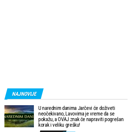
NAJNOVIJE
U narednim danima Jarčevi će doživeti
neočekivano, Lavovima je vreme da se
pokažu, a OVAJ znak će napraviti pogrešan
korak i veliku grešku!