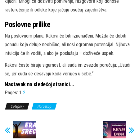
ključni. Mnogi će doživeti pomirenja, razgovore koji donose
rasterećenje ili odluke koje jačaju osećaj zajedništva.
Poslovne prilike
Na poslovnom planu, Rakovi će biti iznenađeni. Možda će dobiti
ponudu koja deluje neobično, ali nosi ogroman potencijal. Njihova
intuicija će ih voditi, a ako je poslušaju – doživeće uspeh.
Rakovi često biraju sigurnost, ali sada im zvezde poručuju: „Usudi
se, jer čuda se dešavaju kada veruješ u sebe.“
Nastavak na sledećoj stranici…
Pages:
1
2
Category
Horoskop