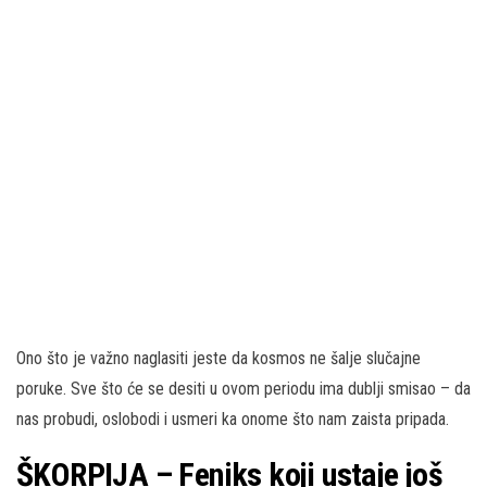
Ono što je važno naglasiti jeste da kosmos ne šalje slučajne
poruke. Sve što će se desiti u ovom periodu ima dublji smisao – da
nas probudi, oslobodi i usmeri ka onome što nam zaista pripada.
ŠKORPIJA – Feniks koji ustaje još