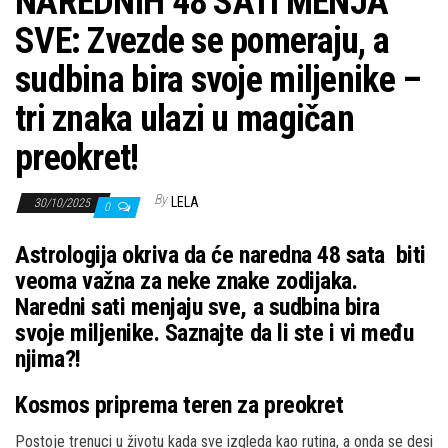
NAREDNIH 48 SATI MENJA
SVE: Zvezde se pomeraju, a
sudbina bira svoje miljenike –
tri znaka ulazi u magičan
preokret!
By
LELA
30/10/2025
0
Astrologija okriva da će naredna 48 sata biti
veoma važna za neke znake zodijaka.
Naredni sati menjaju sve, a sudbina bira
svoje miljenike. Saznajte da li ste i vi među
njima?!
Kosmos priprema teren za preokret
Postoje trenuci u životu kada sve izgleda kao rutina, a onda se desi