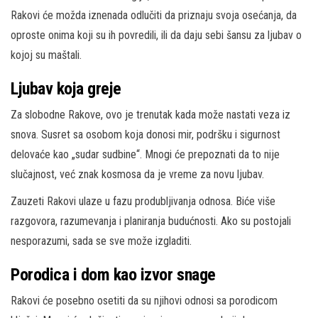
Rakovi će možda iznenada odlučiti da priznaju svoja osećanja, da
oproste onima koji su ih povredili, ili da daju sebi šansu za ljubav o
kojoj su maštali.
Ljubav koja greje
Za slobodne Rakove, ovo je trenutak kada može nastati veza iz
snova. Susret sa osobom koja donosi mir, podršku i sigurnost
delovaće kao „sudar sudbine“. Mnogi će prepoznati da to nije
slučajnost, već znak kosmosa da je vreme za novu ljubav.
Zauzeti Rakovi ulaze u fazu produbljivanja odnosa. Biće više
razgovora, razumevanja i planiranja budućnosti. Ako su postojali
nesporazumi, sada se sve može izgladiti.
Porodica i dom kao izvor snage
Rakovi će posebno osetiti da su njihovi odnosi sa porodicom