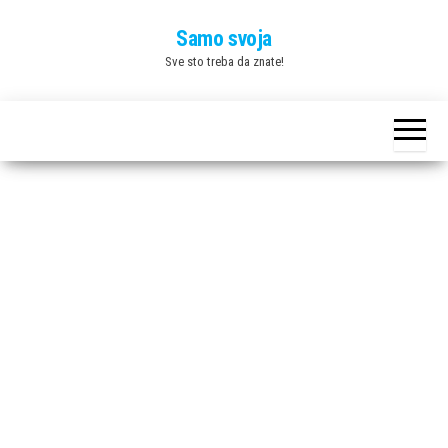
Skip
Samo svoja
to
Sve sto treba da znate!
the
content