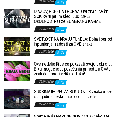
21/07/2026
0
IZAZOV, POBEDA I PORAZ: Ovi znaci ce biti
SOKIRANI jer im sledi LUDI SPLET
OKOLNOSTI-stize BUMERANG KARME!
21/07/2026
0
SVETLOST NA KRAJU TUNELA: Dolazi period
ispunjenja i radosti za OVE znake!
21/07/2026
0
Ove nedelje Ribe će pokazati svoju dobrotu,
Biku mogućnost povećanja prihoda, a OVAJ
znak će doneti veliku odluku!
21/07/2026
0
SUDBINA IM PRUŽA RUKU: Ova 3 znaka ulaze
u 5 godina beskrajnog obilja i sreće!
07/05/2026
0
Vreme je da NAPUNE NOVCANIKE: Ako ste