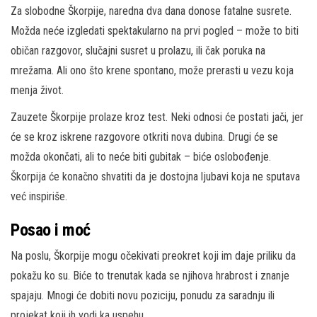
Za slobodne Škorpije, naredna dva dana donose fatalne susrete.
Možda neće izgledati spektakularno na prvi pogled – može to biti
običan razgovor, slučajni susret u prolazu, ili čak poruka na
mrežama. Ali ono što krene spontano, može prerasti u vezu koja
menja život.
Zauzete Škorpije prolaze kroz test. Neki odnosi će postati jači, jer
će se kroz iskrene razgovore otkriti nova dubina. Drugi će se
možda okončati, ali to neće biti gubitak – biće oslobođenje.
Škorpija će konačno shvatiti da je dostojna ljubavi koja ne sputava
već inspiriše.
Posao i moć
Na poslu, Škorpije mogu očekivati preokret koji im daje priliku da
pokažu ko su. Biće to trenutak kada se njihova hrabrost i znanje
spajaju. Mnogi će dobiti novu poziciju, ponudu za saradnju ili
projekat koji ih vodi ka uspehu.