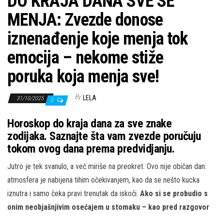
DO KRAJA DANA SVE SE
MENJA: Zvezde donose
iznenađenje koje menja tok
emocija – nekome stiže
poruka koja menja sve!
By
LELA
31/10/2025
0
Horoskop do kraja dana za sve znake
zodijaka. Saznajte šta vam zvezde poručuju
tokom ovog dana prema predvidjanju.
Jutro je tek svanulo, a već miriše na preokret. Ovo nije običan dan:
atmosfera je nabijena tihim očekivanjem, kao da se nešto kucka
iznutra i samo čeka pravi trenutak da iskoči.
Ako si se probudio s
onim neobjašnjivim osećajem u stomaku – kao pred razgovor