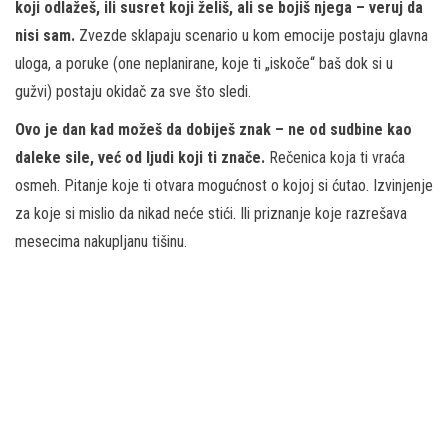
koji odlažeš, ili susret koji želiš, ali se bojiš njega – veruj da
nisi sam.
Zvezde sklapaju scenario u kom emocije postaju glavna
uloga, a poruke (one neplanirane, koje ti „iskoče“ baš dok si u
gužvi) postaju okidač za sve što sledi.
Ovo je dan kad možeš da dobiješ znak – ne od sudbine kao
daleke sile, već od ljudi koji ti znače.
Rečenica koja ti vraća
osmeh. Pitanje koje ti otvara mogućnost o kojoj si ćutao. Izvinjenje
za koje si mislio da nikad neće stići. Ili priznanje koje razrešava
mesecima nakupljanu tišinu.