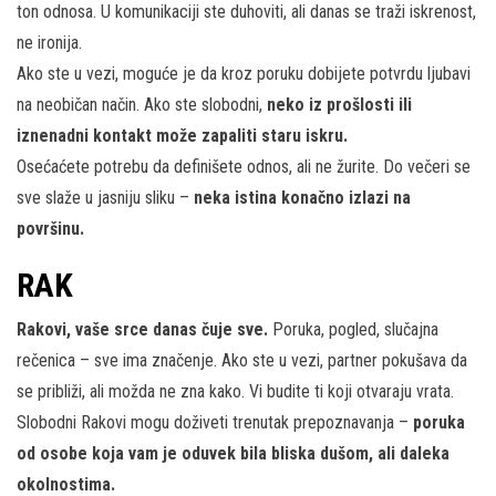
ton odnosa. U komunikaciji ste duhoviti, ali danas se traži iskrenost,
ne ironija.
Ako ste u vezi, moguće je da kroz poruku dobijete potvrdu ljubavi
na neobičan način. Ako ste slobodni,
neko iz prošlosti ili
iznenadni kontakt može zapaliti staru iskru.
Osećaćete potrebu da definišete odnos, ali ne žurite. Do večeri se
sve slaže u jasniju sliku –
neka istina konačno izlazi na
površinu.
RAK
Rakovi, vaše srce danas čuje sve.
Poruka, pogled, slučajna
rečenica – sve ima značenje. Ako ste u vezi, partner pokušava da
se približi, ali možda ne zna kako. Vi budite ti koji otvaraju vrata.
Slobodni Rakovi mogu doživeti trenutak prepoznavanja –
poruka
od osobe koja vam je oduvek bila bliska dušom, ali daleka
okolnostima.