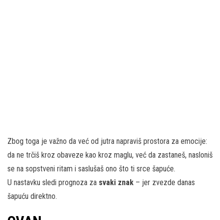
Zbog toga je važno da već od jutra napraviš prostora za emocije:
da ne trčiš kroz obaveze kao kroz maglu, već da zastaneš, nasloniš
se na sopstveni ritam i saslušaš ono što ti srce šapuće.
U nastavku sledi prognoza za
svaki znak
– jer zvezde danas
šapuću direktno.