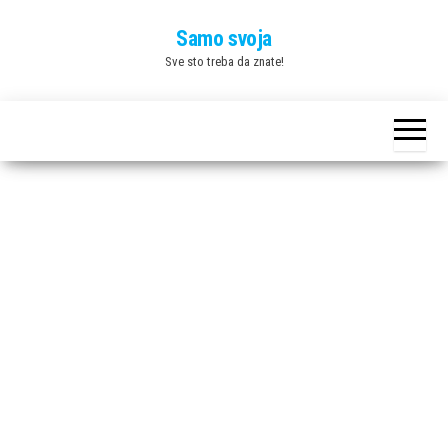
Skip
Samo svoja
to
Sve sto treba da znate!
the
content