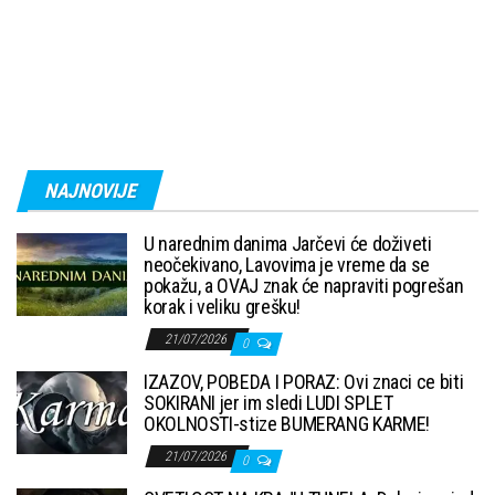
NAJNOVIJE
U narednim danima Jarčevi će doživeti
neočekivano, Lavovima je vreme da se
pokažu, a OVAJ znak će napraviti pogrešan
korak i veliku grešku!
21/07/2026
0
IZAZOV, POBEDA I PORAZ: Ovi znaci ce biti
SOKIRANI jer im sledi LUDI SPLET
OKOLNOSTI-stize BUMERANG KARME!
21/07/2026
0