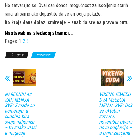
Ne zatvarajte se. Ovaj dan donosi mogućnost za isceljenje starih
rana, ali samo ako dopustite da se emocija pokaže.
Do kraja dana dolazi smirenje – znak da ste na pravom putu.
Nastavak na sledećoj stranici…
Pages:
1
2
3
Category
Horoskop
NAREDNIH 48
VIKEND IZMEĐU
SATI MENJA
DVA MESECA
SVE: Zvezde se
MENJA SVE: Dok
pomeraju, a
se oktobar
sudbina bira
zatvara,
svoje miljenike
novembar otvara
– tri znaka ulazi
novo poglavlje –
u magičan
a ovim znacima