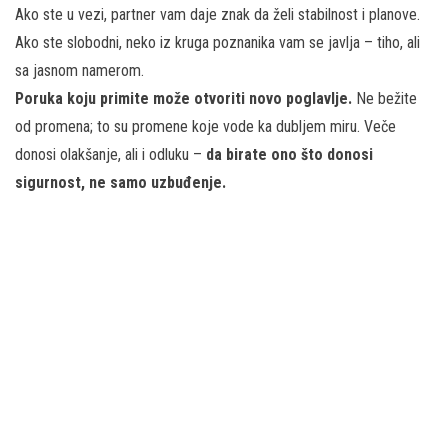
Ako ste u vezi, partner vam daje znak da želi stabilnost i planove.
Ako ste slobodni, neko iz kruga poznanika vam se javlja – tiho, ali
sa jasnom namerom.
Poruka koju primite može otvoriti novo poglavlje.
Ne bežite
od promena; to su promene koje vode ka dubljem miru. Veče
donosi olakšanje, ali i odluku –
da birate ono što donosi
sigurnost, ne samo uzbuđenje.