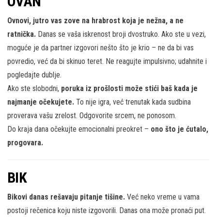
OVAN
Ovnovi, jutro vas zove na hrabrost koja je nežna, a ne
ratnička.
Danas se vaša iskrenost broji dvostruko. Ako ste u vezi,
moguće je da partner izgovori nešto što je krio – ne da bi vas
povredio, već da bi skinuo teret. Ne reagujte impulsivno; udahnite i
pogledajte dublje.
Ako ste slobodni,
poruka iz prošlosti može stići baš kada je
najmanje očekujete.
To nije igra, već trenutak kada sudbina
proverava vašu zrelost. Odgovorite srcem, ne ponosom.
Do kraja dana očekujte emocionalni preokret –
ono što je ćutalo,
progovara.
BIK
Bikovi danas rešavaju pitanje tišine.
Već neko vreme u vama
postoji rečenica koju niste izgovorili. Danas ona može pronaći put.