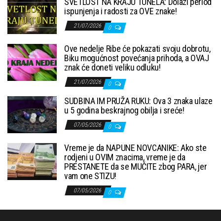
SVETLOST NA KRAJU TUNELA: Dolazi period
ispunjenja i radosti za OVE znake!
21/07/2026
0
Ove nedelje Ribe će pokazati svoju dobrotu,
Biku mogućnost povećanja prihoda, a OVAJ
znak će doneti veliku odluku!
21/07/2026
0
SUDBINA IM PRUŽA RUKU: Ova 3 znaka ulaze
u 5 godina beskrajnog obilja i sreće!
07/05/2026
0
Vreme je da NAPUNE NOVCANIKE: Ako ste
rodjeni u OVIM znacima, vreme je da
PRESTANETE da se MUČITE zbog PARA, jer
vam one STIZU!
07/05/2026
0