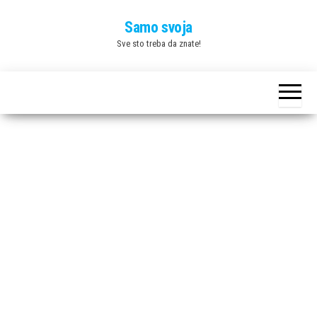
Skip
Samo svoja
to
Sve sto treba da znate!
the
content