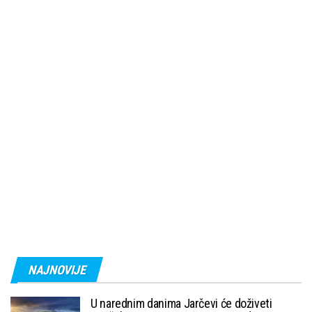
NAJNOVIJE
U narednim danima Jarčevi će doživeti