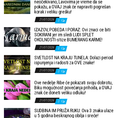
neočekivano, Lavovima je vreme da se
pokažu, a OVAJ znak će napraviti pogrešan
korak i veliku grešku!
21/07/2026
0
IZAZOV, POBEDA I PORAZ: Ovi znaci ce biti
SOKIRANI jer im sledi LUDI SPLET
OKOLNOSTI-stize BUMERANG KARME!
21/07/2026
0
SVETLOST NA KRAJU TUNELA: Dolazi period
ispunjenja i radosti za OVE znake!
21/07/2026
0
Ove nedelje Ribe će pokazati svoju dobrotu,
Biku mogućnost povećanja prihoda, a OVAJ
znak će doneti veliku odluku!
21/07/2026
0
SUDBINA IM PRUŽA RUKU: Ova 3 znaka ulaze
u 5 godina beskrajnog obilja i sreće!