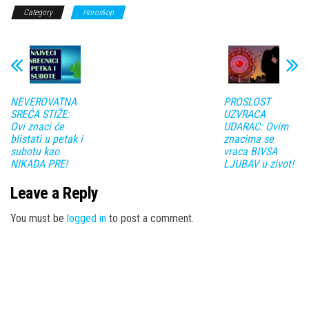
Category
Horoskop
NEVEROVATNA
PROSLOST
SREĆA STIŽE:
UZVRACA
Ovi znaci će
UDARAC: Ovim
blistati u petak i
znacima se
subotu kao
vraca BIVSA
NIKADA PRE!
LJUBAV u zivot!
Leave a Reply
You must be
logged in
to post a comment.