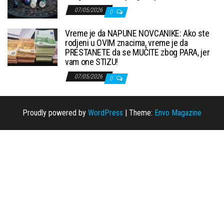
07/05/2026
0
Vreme je da NAPUNE NOVCANIKE: Ako ste
rodjeni u OVIM znacima, vreme je da
PRESTANETE da se MUČITE zbog PARA, jer
vam one STIZU!
07/05/2026
0
Proudly powered by
WordPress
|
Theme:
Envo Magazine