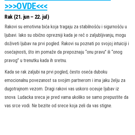
>>>OVDE<<<
Rak (21. jun – 22. jul)
Rakovi su emotivna bića koja tragaju za stabilnošću i sigurnošću u
ljubavi. Iako su obično oprezniji kada je reč o zaljubljivanju, mogu
doživeti ljubav na prvi pogled. Rakovi su poznati po svojoj intuiciji i
osećajnosti, što im pomaže da prepoznaju “onu pravu” ili “onog
pravog” u trenutku kada ih sretnu.
Kada se rak zaljubi na prvi pogled, često oseća duboku
emocionalnu povezanost sa svojim partnerom i ima jaku želju za
dugotrajnom vezom. Dragi rakovi vas uskoro oceuje ljubav iz
snova. Ludacka sreca je pred vama ukoliko se samo prepustite da
vas srce vodi. Ne bezite od srece koja zeli da vas stigne.