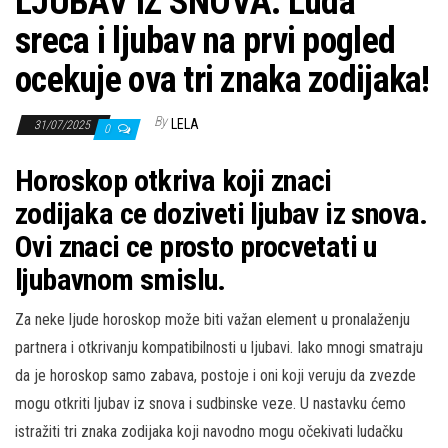
LJUBAV IZ SNOVA: Luda
sreca i ljubav na prvi pogled
ocekuje ova tri znaka zodijaka!
By
LELA
31/07/2025
0
Horoskop otkriva koji znaci
zodijaka ce doziveti ljubav iz snova.
Ovi znaci ce prosto procvetati u
ljubavnom smislu.
Za neke ljude horoskop može biti važan element u pronalaženju
partnera i otkrivanju kompatibilnosti u ljubavi. Iako mnogi smatraju
da je horoskop samo zabava, postoje i oni koji veruju da zvezde
mogu otkriti ljubav iz snova i sudbinske veze. U nastavku ćemo
istražiti tri znaka zodijaka koji navodno mogu očekivati ludačku