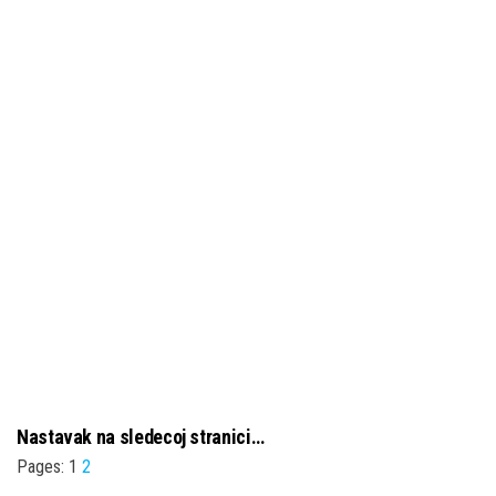
Nastavak na sledecoj stranici…
Pages:
1
2