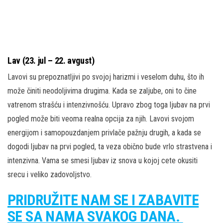
Lav (23. jul – 22. avgust)
Lavovi su prepoznatljivi po svojoj harizmi i veselom duhu, što ih
može činiti neodoljivima drugima. Kada se zaljube, oni to čine
vatrenom strašću i intenzivnošću. Upravo zbog toga ljubav na prvi
pogled može biti veoma realna opcija za njih. Lavovi svojom
energijom i samopouzdanjem privlače pažnju drugih, a kada se
dogodi ljubav na prvi pogled, ta veza obično bude vrlo strastvena i
intenzivna. Vama se smesi ljubav iz snova u kojoj cete okusiti
srecu i veliko zadovoljstvo.
PRIDRUŽITE NAM SE I ZABAVITE
SE SA NAMA SVAKOG DANA.