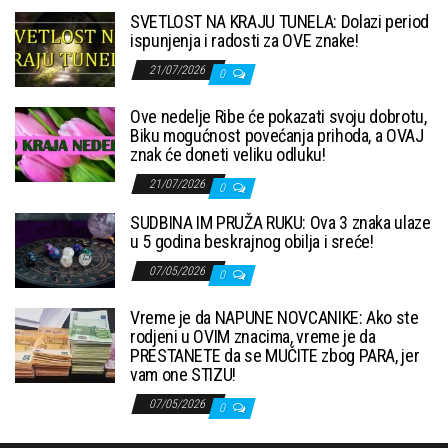
SVETLOST NA KRAJU TUNELA: Dolazi period
ispunjenja i radosti za OVE znake!
21/07/2026
0
Ove nedelje Ribe će pokazati svoju dobrotu,
Biku mogućnost povećanja prihoda, a OVAJ
znak će doneti veliku odluku!
21/07/2026
0
SUDBINA IM PRUŽA RUKU: Ova 3 znaka ulaze
u 5 godina beskrajnog obilja i sreće!
07/05/2026
0
Vreme je da NAPUNE NOVCANIKE: Ako ste
rodjeni u OVIM znacima, vreme je da
PRESTANETE da se MUČITE zbog PARA, jer
vam one STIZU!
07/05/2026
0