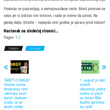
Finansije se popravljaju, a samopouzdanje raste. Bićeš ponosan na
sebe jer si izdržao sve testove, i sada je vreme da uživaš. Ne
gledaj dalje, Strelče – najlepša vest godine je upravo pred tobom!
Nastavak na sledećoj stranici…
Pages:
1
2
Category
Horoskop
TAROT CITANJE!
1. avgust je dan
Veoma vazna
velikih
desavanja vam
iskusenja, jedna
otkrivaju tarot
osoba ce pasti
karte! Jednom
na testu! Ribe
znaku ce se
budite spremne
desiti velika
na rizik!