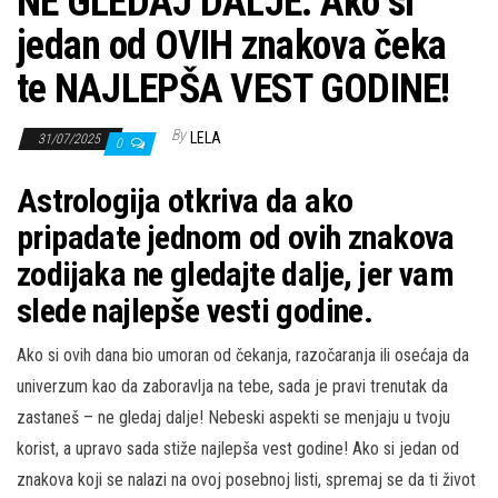
NE GLEDAJ DALJE: Ako si
jedan od OVIH znakova čeka
te NAJLEPŠA VEST GODINE!
By
LELA
31/07/2025
0
Astrologija otkriva da ako
pripadate jednom od ovih znakova
zodijaka ne gledajte dalje, jer vam
slede najlepše vesti godine.
Ako si ovih dana bio umoran od čekanja, razočaranja ili osećaja da
univerzum kao da zaboravlja na tebe, sada je pravi trenutak da
zastaneš – ne gledaj dalje! Nebeski aspekti se menjaju u tvoju
korist, a upravo sada stiže najlepša vest godine! Ako si jedan od
znakova koji se nalazi na ovoj posebnoj listi, spremaj se da ti život