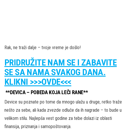
Rak, ne traži dalje – tvoje vreme je došlo!
PRIDRUŽITE NAM SE I ZABAVITE
SE SA NAMA SVAKOG DANA.
KLIKNI >>>OVDE<<<
**DEVICA – POBEDA KOJA LEČI RANE**
Device su poznate po tome da mnogo ulažu u druge, retko traže
nešto za sebe, ali kada zvezde odluče da ih nagrade – to bude u
velikom stilu. Najlepša vest godine za tebe dolazi iz oblasti
finansija, priznanja i samopoštovanja.