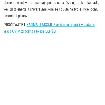
obrne novi list – i to onaj najlepši do sada. Ovo nije tek neka nada,
već čista energija univerzuma koja se spušta na tvoje srce, dom,
emocije i planove.
PROČITAJTE I:
KARMA U AKCIJI: Sve što su izgubili – sada se
vraća OVIM znacima i to još LEPŠE!