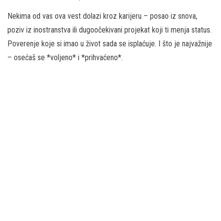
Nekima od vas ova vest dolazi kroz karijeru – posao iz snova,
poziv iz inostranstva ili dugoočekivani projekat koji ti menja status.
Poverenje koje si imao u život sada se isplaćuje. I što je najvažnije
– osećaš se *voljeno* i *prihvaćeno*.