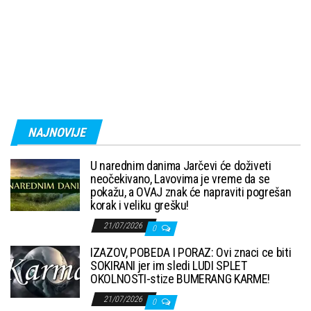
NAJNOVIJE
U narednim danima Jarčevi će doživeti
neočekivano, Lavovima je vreme da se
pokažu, a OVAJ znak će napraviti pogrešan
korak i veliku grešku!
21/07/2026
0
IZAZOV, POBEDA I PORAZ: Ovi znaci ce biti
SOKIRANI jer im sledi LUDI SPLET
OKOLNOSTI-stize BUMERANG KARME!
21/07/2026
0