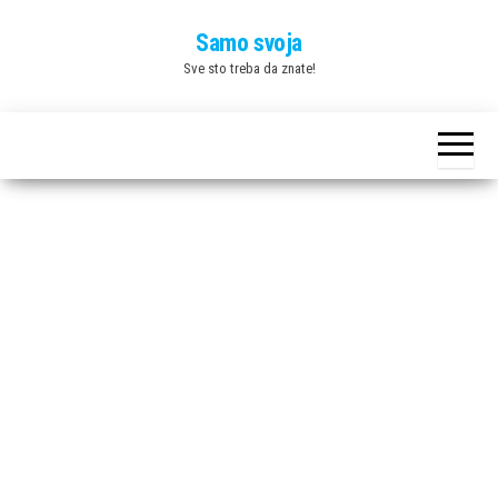
Skip
Samo svoja
to
Sve sto treba da znate!
the
content