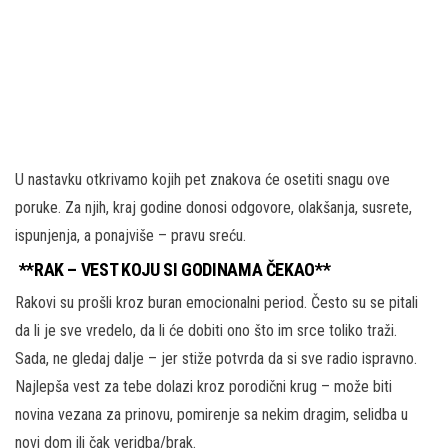
U nastavku otkrivamo kojih pet znakova će osetiti snagu ove
poruke. Za njih, kraj godine donosi odgovore, olakšanja, susrete,
ispunjenja, a ponajviše – pravu sreću.
**RAK – VEST KOJU SI GODINAMA ČEKAO**
Rakovi su prošli kroz buran emocionalni period. Često su se pitali
da li je sve vredelo, da li će dobiti ono što im srce toliko traži.
Sada, ne gledaj dalje – jer stiže potvrda da si sve radio ispravno.
Najlepša vest za tebe dolazi kroz porodični krug – može biti
novina vezana za prinovu, pomirenje sa nekim dragim, selidba u
novi dom ili čak veridba/brak.