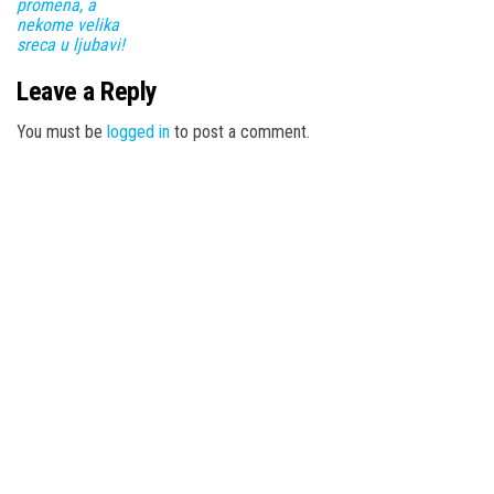
promena, a
nekome velika
sreca u ljubavi!
Leave a Reply
You must be
logged in
to post a comment.