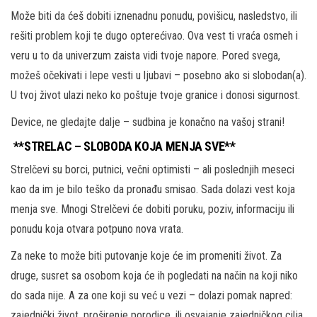
Može biti da ćeš dobiti iznenadnu ponudu, povišicu, nasledstvo, ili
rešiti problem koji te dugo opterećivao. Ova vest ti vraća osmeh i
veru u to da univerzum zaista vidi tvoje napore. Pored svega,
možeš očekivati i lepe vesti u ljubavi – posebno ako si slobodan(a).
U tvoj život ulazi neko ko poštuje tvoje granice i donosi sigurnost.
Device, ne gledajte dalje – sudbina je konačno na vašoj strani!
**STRELAC – SLOBODA KOJA MENJA SVE**
Strelčevi su borci, putnici, večni optimisti – ali poslednjih meseci
kao da im je bilo teško da pronađu smisao. Sada dolazi vest koja
menja sve. Mnogi Strelčevi će dobiti poruku, poziv, informaciju ili
ponudu koja otvara potpuno nova vrata.
Za neke to može biti putovanje koje će im promeniti život. Za
druge, susret sa osobom koja će ih pogledati na način na koji niko
do sada nije. A za one koji su već u vezi – dolazi pomak napred:
zajednički život, proširenje porodice, ili osvajanje zajedničkog cilja.