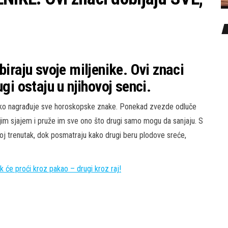
biraju svoje miljenike. Ovi znaci
gi ostaju u njihovoj senci.
dnako nagrađuje sve horoskopske znake. Ponekad zvezde odluče
im sjajem i pruže im sve ono što drugi samo mogu da sanjaju. S
voj trenutak, dok posmatraju kako drugi beru plodove sreće,
 će proći kroz pakao – drugi kroz raj!