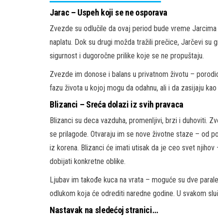
Jarac – Uspeh koji se ne osporava
Zvezde su odlučile da ovaj period bude vreme Jarcima – 
naplatu. Dok su drugi možda tražili prečice, Jarčevi su g
sigurnost i dugoročne prilike koje se ne propuštaju.
Zvezde im donose i balans u privatnom životu – porodica
fazu života u kojoj mogu da odahnu, ali i da zasijaju kao
Blizanci – Sreća dolazi iz svih pravaca
Blizanci su deca vazduha, promenljivi, brzi i duhoviti
se prilagode. Otvaraju im se nove životne staze – od p
iz korena. Blizanci će imati utisak da je ceo svet njihov –
dobijati konkretne oblike.
Ljubav im takođe kuca na vrata – moguće su dve paralelne
odlukom koja će odrediti naredne godine. U svakom sluč
Nastavak na sledećoj stranici…