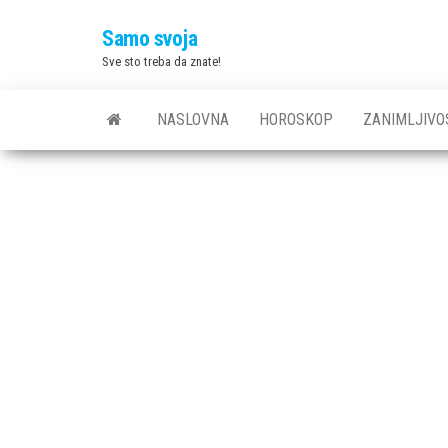
Skip
Samo svoja
to
Sve sto treba da znate!
the
content
NASLOVNA
HOROSKOP
ZANIMLJIVO