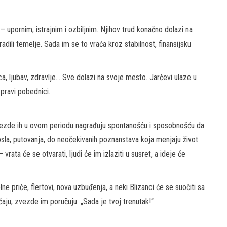
upornim, istrajnim i ozbiljnim. Njihov trud konačno dolazi na
radili temelje. Sada im se to vraća kroz stabilnost, finansijsku
, ljubav, zdravlje… Sve dolazi na svoje mesto. Jarčevi ulaze u
 pravi pobednici.
. Zvezde ih u ovom periodu nagrađuju spontanošću i sposobnošću da
osla, putovanja, do neočekivanih poznanstava koja menjaju život
 vrata će se otvarati, ljudi će im izlaziti u susret, a ideje će
 priče, flertovi, nova uzbuđenja, a neki Blizanci će se suočiti sa
aju, zvezde im poručuju: „Sada je tvoj trenutak!“