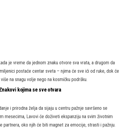
aju kada je vreme da jednom znaku otvore sva vrata, a drugom da
 miljenici postaće centar sveta – njima će sve ići od ruke, dok će
ne više na snagu volje nego na kosmičku podršku.
nakovi kojima se sve otvara
je i prirodna želja da sijaju u centru pažnje savršeno se
im mesecima, Lavovi će doživeti ekspanziju na svim životnim
aže partnera, oko njih će biti magnet za emocije, strasti i pažnju.