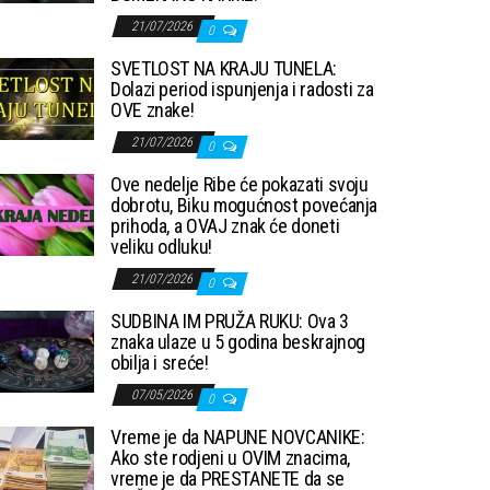
21/07/2026
0
SVETLOST NA KRAJU TUNELA:
Dolazi period ispunjenja i radosti za
OVE znake!
21/07/2026
0
Ove nedelje Ribe će pokazati svoju
dobrotu, Biku mogućnost povećanja
prihoda, a OVAJ znak će doneti
veliku odluku!
21/07/2026
0
SUDBINA IM PRUŽA RUKU: Ova 3
znaka ulaze u 5 godina beskrajnog
obilja i sreće!
07/05/2026
0
Vreme je da NAPUNE NOVCANIKE:
Ako ste rodjeni u OVIM znacima,
vreme je da PRESTANETE da se