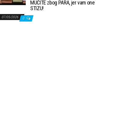
MUČITE zbog PARA, jer vam one
STIZU!
07/05/2026
0