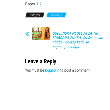
Pages:
1
2
Category
Horoskop
SUDBINSKA NEDELJA ZA TRI
IZABRANA ZNAKA: Sreća, novac
i ljubav dolaze kada se
najmanje nadaju!
Leave a Reply
You must be
logged in
to post a comment.