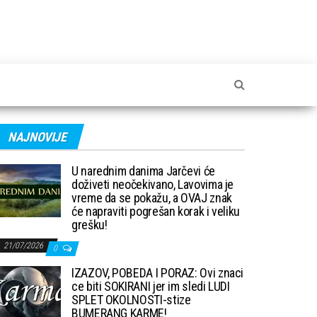
NAJNOVIJE
U narednim danima Jarčevi će
doživeti neočekivano, Lavovima je
vreme da se pokažu, a OVAJ znak
će napraviti pogrešan korak i veliku
grešku!
21/07/2026
0
IZAZOV, POBEDA I PORAZ: Ovi znaci
ce biti SOKIRANI jer im sledi LUDI
SPLET OKOLNOSTI-stize
BUMERANG KARME!