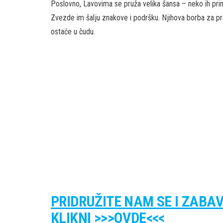
Poslovno, Lavovima se pruža velika šansa – neko ih prim
Zvezde im šalju znakove i podršku. Njihova borba za priz
ostaće u čudu.
PRIDRUŽITE NAM SE I ZABA
KLIKNI >>>OVDE<<<