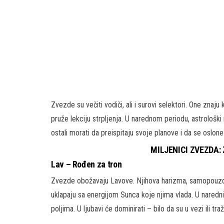
Zvezde su večiti vodiči, ali i surovi selektori. One zn
pruže lekciju strpljenja. U narednom periodu, astrološki
ostali morati da preispitaju svoje planove i da se oslo
MILJENICI ZVEZDA: Z
Lav – Rođen za tron
Zvezde obožavaju Lavove. Njihova harizma, samopouzdan
uklapaju sa energijom Sunca koje njima vlada. U naredn
poljima. U ljubavi će dominirati – bilo da su u vezi ili tr