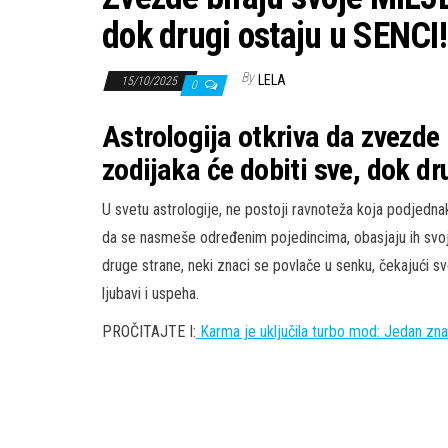
dok drugi ostaju u SENCI!
By
LELA
15/10/2025
0
Astrologija otkriva da zvezde 
zodijaka će dobiti sve, dok dru
U svetu astrologije, ne postoji ravnoteža koja podje
da se nasmeše određenim pojedincima, obasjaju ih svoj
druge strane, neki znaci se povlače u senku, čekajući s
ljubavi i uspeha.
PROČITAJTE I:
Karma je uključila turbo mod: Jedan znak