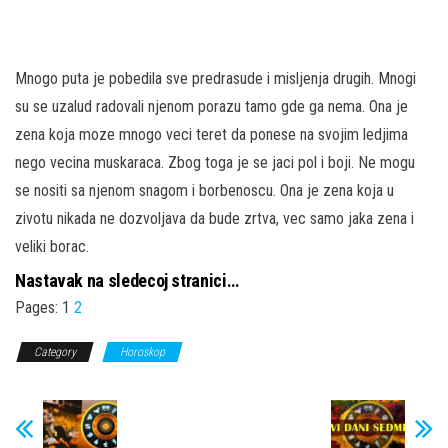
Mnogo puta je pobedila sve predrasude i misljenja drugih. Mnogi
su se uzalud radovali njenom porazu tamo gde ga nema. Ona je
zena koja moze mnogo veci teret da ponese na svojim ledjima
nego vecina muskaraca. Zbog toga je se jaci pol i boji. Ne mogu
se nositi sa njenom snagom i borbenoscu. Ona je zena koja u
zivotu nikada ne dozvoljava da bude zrtva, vec samo jaka zena i
veliki borac.
Nastavak na sledecoj stranici…
Pages:
1
2
Category
Horoskop