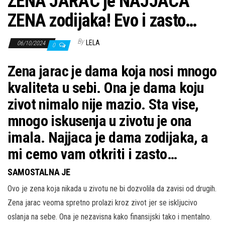
ZENA JARAC je NAJJACA
ZENA zodijaka! Evo i zasto…
By
LELA
06/10/2024
0
Zena jarac je dama koja nosi mnogo
kvaliteta u sebi. Ona je dama koju
zivot nimalo nije mazio. Sta vise,
mnogo iskusenja u zivotu je ona
imala. Najjaca je dama zodijaka, a
mi cemo vam otkriti i zasto…
SAMOSTALNA JE
Ovo je zena koja nikada u zivotu ne bi dozvolila da zavisi od drugih.
Zena jarac veoma spretno prolazi kroz zivot jer se iskljucivo
oslanja na sebe. Ona je nezavisna kako finansijski tako i mentalno.