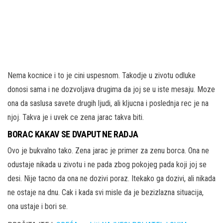
Nema kocnice i to je cini uspesnom. Takodje u zivotu odluke
donosi sama i ne dozvoljava drugima da joj se u iste mesaju. Moze
ona da saslusa savete drugih ljudi, ali kljucna i poslednja rec je na
njoj. Takva je i uvek ce zena jarac takva biti.
BORAC KAKAV SE DVAPUT NE RADJA
Ovo je bukvalno tako. Zena jarac je primer za zenu borca. Ona ne
odustaje nikada u zivotu i ne pada zbog pokojeg pada koji joj se
desi. Nije tacno da ona ne dozivi poraz. Itekako ga dozivi, ali nikada
ne ostaje na dnu. Cak i kada svi misle da je bezizlazna situacija,
ona ustaje i bori se.