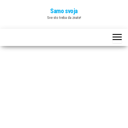
Skip
Samo svoja
to
Sve sto treba da znate!
the
content