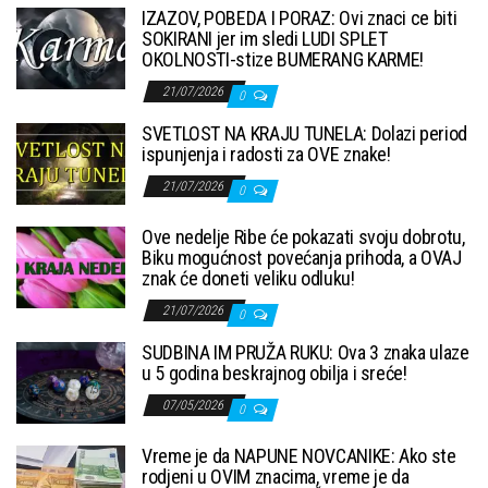
IZAZOV, POBEDA I PORAZ: Ovi znaci ce biti
SOKIRANI jer im sledi LUDI SPLET
OKOLNOSTI-stize BUMERANG KARME!
21/07/2026
0
SVETLOST NA KRAJU TUNELA: Dolazi period
ispunjenja i radosti za OVE znake!
21/07/2026
0
Ove nedelje Ribe će pokazati svoju dobrotu,
Biku mogućnost povećanja prihoda, a OVAJ
znak će doneti veliku odluku!
21/07/2026
0
SUDBINA IM PRUŽA RUKU: Ova 3 znaka ulaze
u 5 godina beskrajnog obilja i sreće!
07/05/2026
0
Vreme je da NAPUNE NOVCANIKE: Ako ste
rodjeni u OVIM znacima, vreme je da