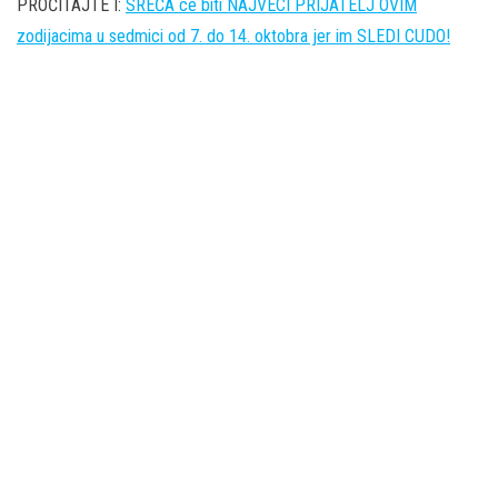
PROČITAJTE I:
SREĆA ce biti NAJVECI PRIJATELJ OVIM
zodijacima u sedmici od 7. do 14. oktobra jer im SLEDI CUDO!