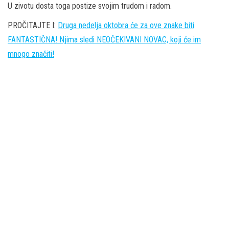
U zivotu dosta toga postize svojim trudom i radom.
PROČITAJTE I:
Druga nedelja oktobra će za ove znake biti
FANTASTIČNA! Njima sledi NEOČEKIVANI NOVAC, koji će im
mnogo značiti!