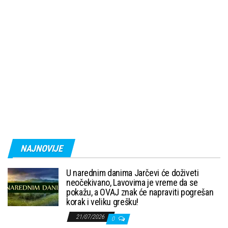
NAJNOVIJE
U narednim danima Jarčevi će doživeti
neočekivano, Lavovima je vreme da se
pokažu, a OVAJ znak će napraviti pogrešan
korak i veliku grešku!
21/07/2026
0