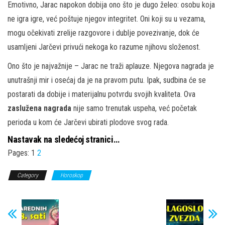
Emotivno, Jarac napokon dobija ono što je dugo želeo: osobu koja
ne igra igre, već poštuje njegov integritet. Oni koji su u vezama,
mogu očekivati zrelije razgovore i dublje povezivanje, dok će
usamljeni Jarčevi privući nekoga ko razume njihovu složenost.
Ono što je najvažnije – Jarac ne traži aplauze. Njegova nagrada je
unutrašnji mir i osećaj da je na pravom putu. Ipak, sudbina će se
postarati da dobije i materijalnu potvrdu svojih kvaliteta. Ova
zaslužena nagrada
nije samo trenutak uspeha, već početak
perioda u kom će Jarčevi ubirati plodove svog rada.
Nastavak na sledećoj stranici…
Pages:
1
2
Category
Horoskop