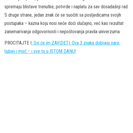
spremaju blistave trenutke, potvrde i naplatu za sav dosadašnji rad.
S druge strane, jedan znak će se suočiti sa posljedicama svojih
postupaka – kazna koju nosi neće doći slučajno, već kao rezultat
zanemarivanja odgovornosti i nepoštovanja pravila univerzuma.
PROCITAJTE I
: Svi će im ZAVIDETI: Ova 3 znaka dobijaju pare,
ljubav i moć – i sve to u ISTOM DANU!