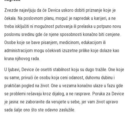
Zvezde najavljuju da će Devica uskoro dobiti priznanje koje je
čekala. Na poslovnom planu, moguć je napredak u karijeri, a ne
treba isključiti ni mogućnost putovanja ili prelaska u potpuno novu
poslovnu sredinu gde će njene sposobnosti konačno biti cenjene.
Osobe koje se bave pisanjem, medicinom, edukacijom ili
administracijom mogu očekivati izuzetne prilike koje dolaze kao
kruna njihovog rada.
U ljubavi, Device će osetiti stabilnost koju su dugo tražile. One koje
su same, privući će osobu koja ceni odanost, duhovnu dubinu i
praktičan pogled na život. One u vezama konačno ulaze u fazu gde
se problemi rešavaju kroz dijalog, a ne rasprave. Poruka za Device
je jasna: ne zaboravite da verujete u sebe, jer vam život upravo
sada šalje ono što ste odavno zaslužile.