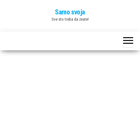
Skip
Samo svoja
to
Sve sto treba da znate!
the
content