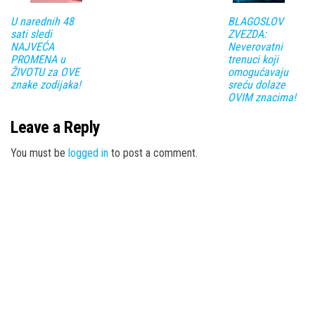
U narednih 48
BLAGOSLOV
sati sledi
ZVEZDA:
NAJVEĆA
Neverovatni
PROMENA u
trenuci koji
ŽIVOTU za OVE
omogućavaju
znake zodijaka!
sreću dolaze
OVIM znacima!
Leave a Reply
You must be
logged in
to post a comment.