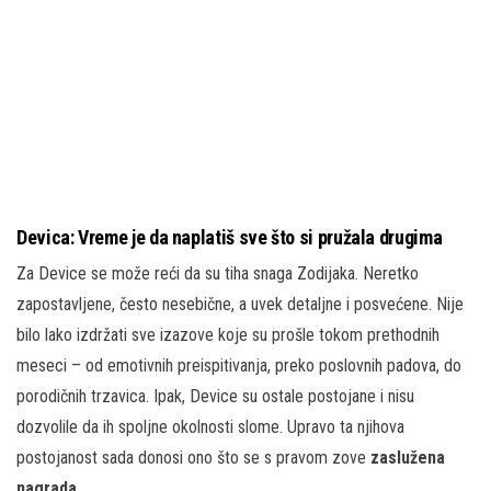
Devica: Vreme je da naplatiš sve što si pružala drugima
Za Device se može reći da su tiha snaga Zodijaka. Neretko
zapostavljene, često nesebične, a uvek detaljne i posvećene. Nije
bilo lako izdržati sve izazove koje su prošle tokom prethodnih
meseci – od emotivnih preispitivanja, preko poslovnih padova, do
porodičnih trzavica. Ipak, Device su ostale postojane i nisu
dozvolile da ih spoljne okolnosti slome. Upravo ta njihova
postojanost sada donosi ono što se s pravom zove
zaslužena
nagrada
.