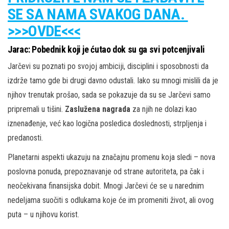
SE SA NAMA SVAKOG DANA.
>>>OVDE<<<
Jarac: Pobednik koji je ćutao dok su ga svi potcenjivali
Jarčevi su poznati po svojoj ambiciji, disciplini i sposobnosti da
izdrže tamo gde bi drugi davno odustali. Iako su mnogi mislili da je
njihov trenutak prošao, sada se pokazuje da su se Jarčevi samo
pripremali u tišini.
Zaslužena nagrada
za njih ne dolazi kao
iznenađenje, već kao logična posledica doslednosti, strpljenja i
predanosti.
Planetarni aspekti ukazuju na značajnu promenu koja sledi – nova
poslovna ponuda, prepoznavanje od strane autoriteta, pa čak i
neočekivana finansijska dobit. Mnogi Jarčevi će se u narednim
nedeljama suočiti s odlukama koje će im promeniti život, ali ovog
puta – u njihovu korist.