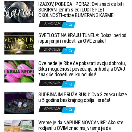
IZAZOV, POBEDA I PORAZ: Ovi znaci ce biti
SOKIRANI jer im sledi LUDI SPLET
OKOLNOSTI-stize BUMERANG KARME!
21/07/2026
0
SVETLOST NA KRAJU TUNELA: Dolazi period
ispunjenja i radosti za OVE znake!
21/07/2026
0
Ove nedelje Ribe će pokazati svoju dobrotu,
Biku mogućnost povećanja prihoda, a OVAJ
znak će doneti veliku odluku!
21/07/2026
0
SUDBINA IM PRUŽA RUKU: Ova 3 znaka ulaze
u 5 godina beskrajnog obilja i sreće!
07/05/2026
0
Vreme je da NAPUNE NOVCANIKE: Ako ste
rodjeni u OVIM znacima, vreme je da