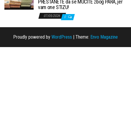
PRESTANETE da se MUČITE zbog PARA, jer
vam one STIZU!
07/05/2026
0
Proudly powered by
WordPress
|
Theme:
Envo Magazine