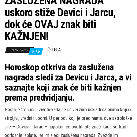
ZASLUŽENA NAGRADA
uskoro stiže Devici i Jarcu,
dok će OVAJ znak biti
KAŽNJEN!
By
LELA
01/10/2025
0
Horoskop otkriva da zaslužena
nagrada sledi za Devicu i Jarca, a vi
saznajte koji znak će biti kažnjen
prema predvidjanju.
Postoje trenuci u životu kada se univerzum uskladi sa onima koji su
strpljivi, vredni i uporni. U periodu koji je pred nama, dve astrološke
sile – Devica i Jarac – napokon će osetiti šta znači kada se trud i
odricanje isplate, jer im sledi zaslužena nagrada. Zvezde im