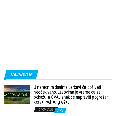
NAJNOVIJE
U narednim danima Jarčevi će doživeti
neočekivano, Lavovima je vreme da se
pokažu, a OVAJ znak će napraviti pogrešan
korak i veliku grešku!
21/07/2026
0