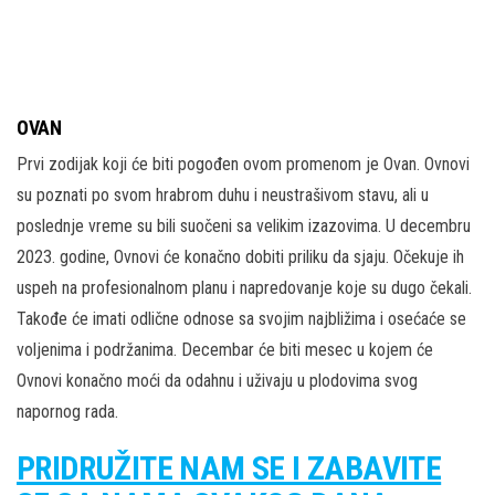
OVAN
Prvi zodijak koji će biti pogođen ovom promenom je Ovan. Ovnovi
su poznati po svom hrabrom duhu i neustrašivom stavu, ali u
poslednje vreme su bili suočeni sa velikim izazovima. U decembru
2023. godine, Ovnovi će konačno dobiti priliku da sjaju. Očekuje ih
uspeh na profesionalnom planu i napredovanje koje su dugo čekali.
Takođe će imati odlične odnose sa svojim najbližima i osećaće se
voljenima i podržanima. Decembar će biti mesec u kojem će
Ovnovi konačno moći da odahnu i uživaju u plodovima svog
napornog rada.
PRIDRUŽITE NAM SE I ZABAVITE