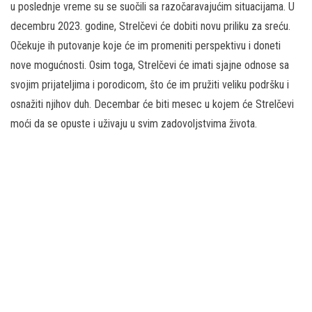
u poslednje vreme su se suočili sa razočaravajućim situacijama. U
decembru 2023. godine, Strelčevi će dobiti novu priliku za sreću.
Očekuje ih putovanje koje će im promeniti perspektivu i doneti
nove mogućnosti. Osim toga, Strelčevi će imati sjajne odnose sa
svojim prijateljima i porodicom, što će im pružiti veliku podršku i
osnažiti njihov duh. Decembar će biti mesec u kojem će Strelčevi
moći da se opuste i uživaju u svim zadovoljstvima života.