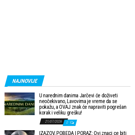
NAJNOVIJE
U narednim danima Jarčevi će doživeti
neočekivano, Lavovima je vreme da se
pokažu, a OVAJ znak će napraviti pogrešan
korak i veliku grešku!
21/07/2026
0
IZAZOV, POBEDA I PORAZ: Ovi znaci ce biti