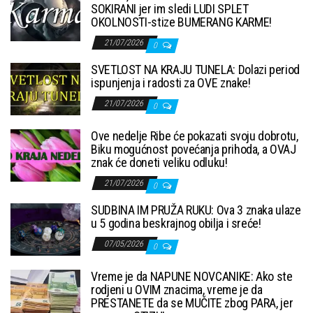
SOKIRANI jer im sledi LUDI SPLET
OKOLNOSTI-stize BUMERANG KARME!
21/07/2026
0
SVETLOST NA KRAJU TUNELA: Dolazi period
ispunjenja i radosti za OVE znake!
21/07/2026
0
Ove nedelje Ribe će pokazati svoju dobrotu,
Biku mogućnost povećanja prihoda, a OVAJ
znak će doneti veliku odluku!
21/07/2026
0
SUDBINA IM PRUŽA RUKU: Ova 3 znaka ulaze
u 5 godina beskrajnog obilja i sreće!
07/05/2026
0
Vreme je da NAPUNE NOVCANIKE: Ako ste
rodjeni u OVIM znacima, vreme je da
PRESTANETE da se MUČITE zbog PARA, jer