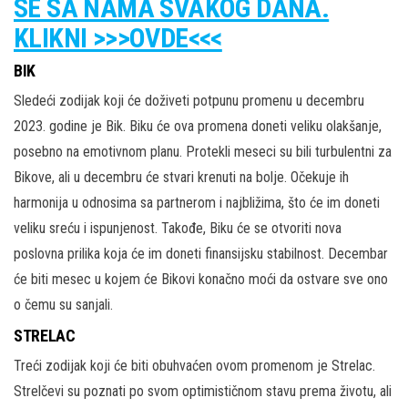
SE SA NAMA SVAKOG DANA.
KLIKNI >>>OVDE<<<
BIK
Sledeći zodijak koji će doživeti potpunu promenu u decembru
2023. godine je Bik. Biku će ova promena doneti veliku olakšanje,
posebno na emotivnom planu. Protekli meseci su bili turbulentni za
Bikove, ali u decembru će stvari krenuti na bolje. Očekuje ih
harmonija u odnosima sa partnerom i najbližima, što će im doneti
veliku sreću i ispunjenost. Takođe, Biku će se otvoriti nova
poslovna prilika koja će im doneti finansijsku stabilnost. Decembar
će biti mesec u kojem će Bikovi konačno moći da ostvare sve ono
o čemu su sanjali.
STRELAC
Treći zodijak koji će biti obuhvaćen ovom promenom je Strelac.
Strelčevi su poznati po svom optimističnom stavu prema životu, ali