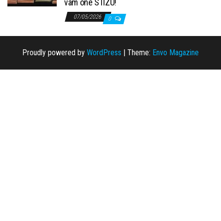
vam one STIZU!
07/05/2026
0
Proudly powered by
WordPress
|
Theme:
Envo Magazine