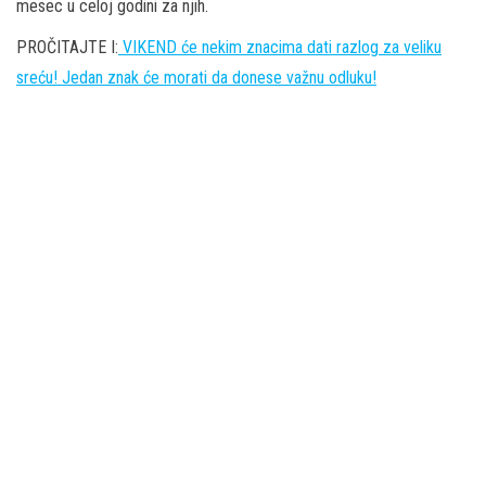
mesec u celoj godini za njih.
PROČITAJTE I:
VIKEND će nekim znacima dati razlog za veliku
sreću! Jedan znak će morati da donese važnu odluku!