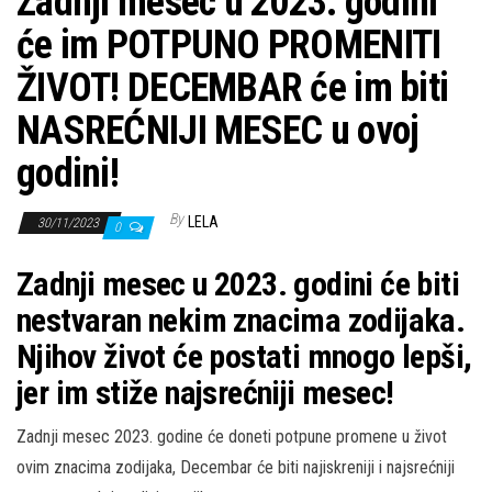
Zadnji mesec u 2023. godini
će im POTPUNO PROMENITI
ŽIVOT! DECEMBAR će im biti
NASREĆNIJI MESEC u ovoj
godini!
By
LELA
30/11/2023
0
Zadnji mesec u 2023. godini će biti
nestvaran nekim znacima zodijaka.
Njihov život će postati mnogo lepši,
jer im stiže najsrećniji mesec!
Zadnji mesec 2023. godine će doneti potpune promene u život
ovim znacima zodijaka, Decembar će biti najiskreniji i najsrećniji