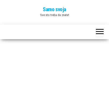
Skip
Samo svoja
to
Sve sto treba da znate!
the
content