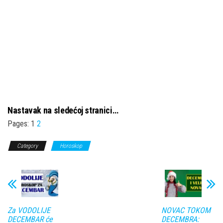
Nastavak na sledećoj stranici…
Pages:
1
2
Category
Horoskop
Za VODOLIJE
NOVAC TOKOM
DECEMBAR će
DECEMBRA: