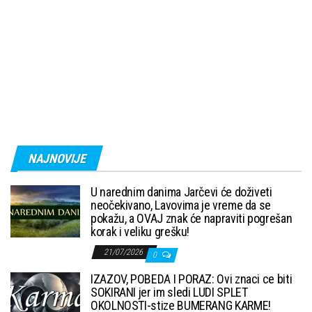
NAJNOVIJE
U narednim danima Jarčevi će doživeti
neočekivano, Lavovima je vreme da se
pokažu, a OVAJ znak će napraviti pogrešan
korak i veliku grešku!
21/07/2026
0
IZAZOV, POBEDA I PORAZ: Ovi znaci ce biti
SOKIRANI jer im sledi LUDI SPLET
OKOLNOSTI-stize BUMERANG KARME!