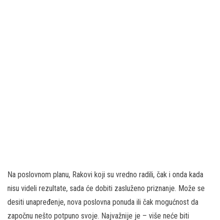
Na poslovnom planu, Rakovi koji su vredno radili, čak i onda kada
nisu videli rezultate, sada će dobiti zasluženo priznanje. Može se
desiti unapređenje, nova poslovna ponuda ili čak mogućnost da
započnu nešto potpuno svoje. Najvažnije je – više neće biti