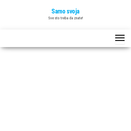
Skip
Samo svoja
to
Sve sto treba da znate!
the
content