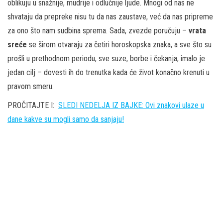
oblikuju u snažnije, mudrije i odlučnije ljude. Mnogi od nas ne
shvataju da prepreke nisu tu da nas zaustave, već da nas pripreme
za ono što nam sudbina sprema. Sada, zvezde poručuju –
vrata
sreće
se širom otvaraju za četiri horoskopska znaka, a sve što su
prošli u prethodnom periodu, sve suze, borbe i čekanja, imalo je
jedan cilj – dovesti ih do trenutka kada će život konačno krenuti u
pravom smeru.
PROČITAJTE I:
SLEDI NEDELJA IZ BAJKE: Ovi znakovi ulaze u
danе kakve su mogli samo da sanjaju!