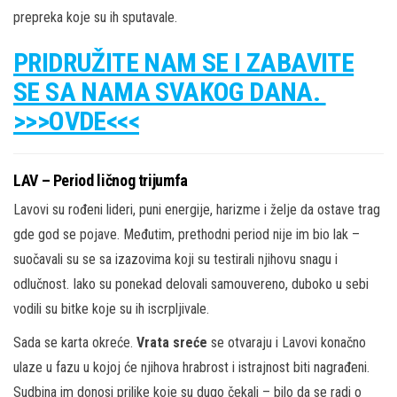
prepreka koje su ih sputavale.
PRIDRUŽITE NAM SE I ZABAVITE
SE SA NAMA SVAKOG DANA.
>>>OVDE<<<
LAV – Period ličnog trijumfa
Lavovi su rođeni lideri, puni energije, harizme i želje da ostave trag
gde god se pojave. Međutim, prethodni period nije im bio lak –
suočavali su se sa izazovima koji su testirali njihovu snagu i
odlučnost. Iako su ponekad delovali samouvereno, duboko u sebi
vodili su bitke koje su ih iscrpljivale.
Sada se karta okreće.
Vrata sreće
se otvaraju i Lavovi konačno
ulaze u fazu u kojoj će njihova hrabrost i istrajnost biti nagrađeni.
Sudbina im donosi prilike koje su dugo čekali – bilo da se radi o