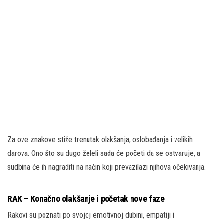
Za ove znakove stiže trenutak olakšanja, oslobađanja i velikih
darova. Ono što su dugo želeli sada će početi da se ostvaruje, a
sudbina će ih nagraditi na način koji prevazilazi njihova očekivanja.
RAK – Konačno olakšanje i početak nove faze
Rakovi su poznati po svojoj emotivnoj dubini, empatiji i