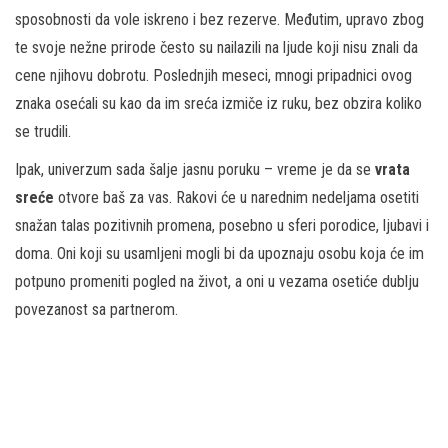
sposobnosti da vole iskreno i bez rezerve. Međutim, upravo zbog
te svoje nežne prirode često su nailazili na ljude koji nisu znali da
cene njihovu dobrotu. Poslednjih meseci, mnogi pripadnici ovog
znaka osećali su kao da im sreća izmiče iz ruku, bez obzira koliko
se trudili.
Ipak, univerzum sada šalje jasnu poruku – vreme je da se
vrata
sreće
otvore baš za vas. Rakovi će u narednim nedeljama osetiti
snažan talas pozitivnih promena, posebno u sferi porodice, ljubavi i
doma. Oni koji su usamljeni mogli bi da upoznaju osobu koja će im
potpuno promeniti pogled na život, a oni u vezama osetiće dublju
povezanost sa partnerom.