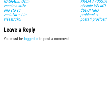
NAGRADE: Ovim
KRAJA AVGUSTA
znacima stiže
očekuje VELIKO
ono što su
ČUDO! Neki
zaslužili – i to
problemi će
višestruko!
postati prošlost!
Leave a Reply
You must be
logged in
to post a comment.