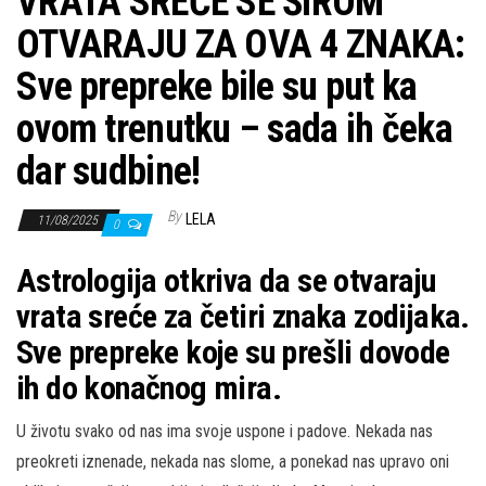
VRATA SREĆE SE ŠIROM
OTVARAJU ZA OVA 4 ZNAKA:
Sve prepreke bile su put ka
ovom trenutku – sada ih čeka
dar sudbine!
By
LELA
11/08/2025
0
Astrologija otkriva da se otvaraju
vrata sreće za četiri znaka zodijaka.
Sve prepreke koje su prešli dovode
ih do konačnog mira.
U životu svako od nas ima svoje uspone i padove. Nekada nas
preokreti iznenade, nekada nas slome, a ponekad nas upravo oni