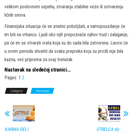
velikom poslovnom uspehu, stvaranju stabilne veze ili ostvarenju
ličnih snova.
Finansijska situacija će se znatno poboljšati, a samopouzdanje će
im biti na vrhuncu. Ljudi oko njih prepoznaće njihov trud i zalaganje,
pa će im se otvarati vrata koja su do sada bila zatvorena. Lavovi će
u ovom periodu shvatiti da svaka prepreka koju su prošli nije bila
kazna, već priprema za ovaj trenutak.
Nastavak na sledećoj stranici…
Pages:
1
2
Category
Horoskop
KARMA DELI
STRELCA do