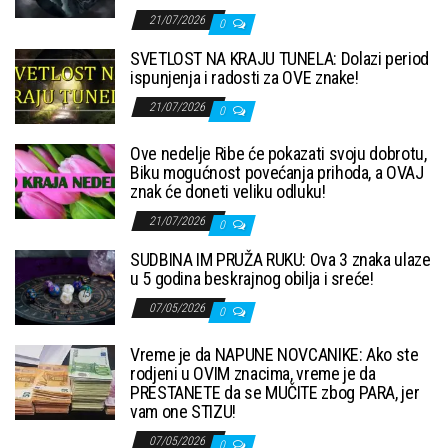
21/07/2026
0
SVETLOST NA KRAJU TUNELA: Dolazi period
ispunjenja i radosti za OVE znake!
21/07/2026
0
Ove nedelje Ribe će pokazati svoju dobrotu,
Biku mogućnost povećanja prihoda, a OVAJ
znak će doneti veliku odluku!
21/07/2026
0
SUDBINA IM PRUŽA RUKU: Ova 3 znaka ulaze
u 5 godina beskrajnog obilja i sreće!
07/05/2026
0
Vreme je da NAPUNE NOVCANIKE: Ako ste
rodjeni u OVIM znacima, vreme je da
PRESTANETE da se MUČITE zbog PARA, jer
vam one STIZU!
07/05/2026
0