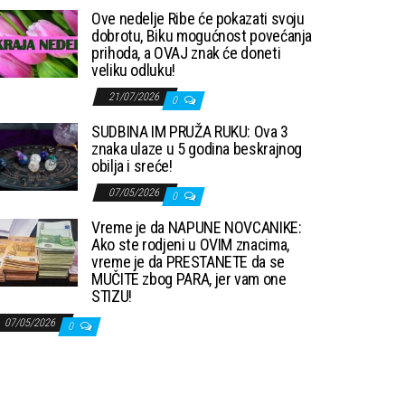
Ove nedelje Ribe će pokazati svoju
dobrotu, Biku mogućnost povećanja
prihoda, a OVAJ znak će doneti
veliku odluku!
21/07/2026
0
SUDBINA IM PRUŽA RUKU: Ova 3
znaka ulaze u 5 godina beskrajnog
obilja i sreće!
07/05/2026
0
Vreme je da NAPUNE NOVCANIKE:
Ako ste rodjeni u OVIM znacima,
vreme je da PRESTANETE da se
MUČITE zbog PARA, jer vam one
STIZU!
07/05/2026
0