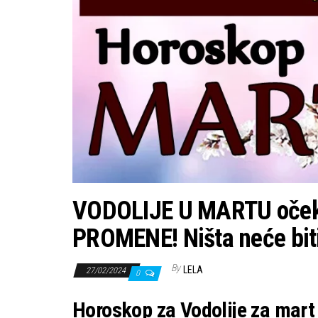
VODOLIJE U MARTU oče
PROMENE! Ništa neće biti
By
LELA
27/02/2024
0
Horoskop za Vodolije za mart