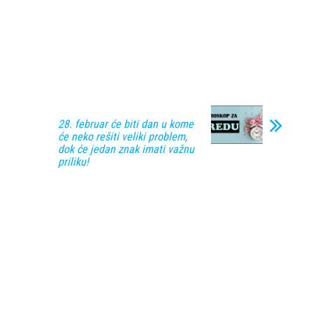
28. februar će biti dan u kome
će neko rešiti veliki problem,
dok će jedan znak imati važnu
priliku!