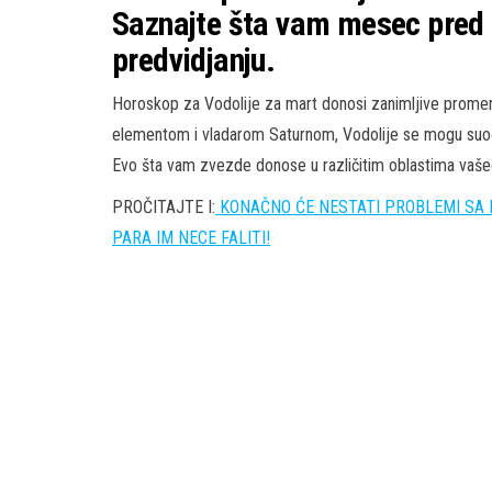
Saznajte šta vam mesec pred
predvidjanju.
Horoskop za Vodolije za mart donosi zanimljive promen
elementom i vladarom Saturnom, Vodolije se mogu suoči
Evo šta vam zvezde donose u različitim oblastima vaše
PROČITAJTE I:
KONAČNO ĆE NESTATI PROBLEMI SA NOV
PARA IM NECE FALITI!