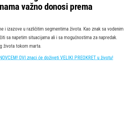
 nama važno donosi prema
e i izazove u različitim segmentima života. Kao znak sa vodenim
ti sa napetim situacijama ali i sa mogućnostima za napredak.
g života tokom marta.
CEM! OVI znaci će doživeti VELIKI PREOKRET u životu!