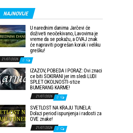
NAJNOVIJE
U narednim danima Jarčevi će
doživeti neočekivano, Lavovima je
vreme da se pokažu, a OVAJ znak
će napraviti pogrešan korak i veliku
grešku!
21/07/2026
0
IZAZOV, POBEDA I PORAZ: Ovi znaci
ce biti SOKIRANI jer im sledi LUDI
SPLET OKOLNOSTI-stize
BUMERANG KARME!
21/07/2026
0
SVETLOST NA KRAJU TUNELA:
Dolazi period ispunjenja i radosti za
OVE znake!
21/07/2026
0