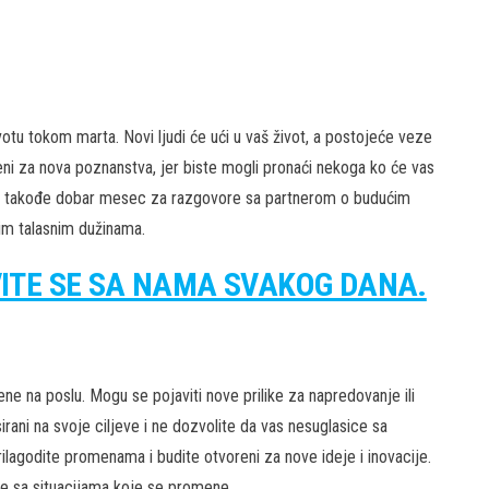
tu tokom marta. Novi ljudi će ući u vaš život, a postojeće veze
eni za nova poznanstva, jer biste mogli pronaći nekoga ko će vas
o je takođe dobar mesec za razgovore sa partnerom o budućim
stim talasnim dužinama.
VITE SE SA NAMA SVAKOG DANA.
 na poslu. Mogu se pojaviti nove prilike za napredovanje ili
ani na svoje ciljeve i ne dozvolite da vas nesuglasice sa
lagodite promenama i budite otvoreni za nove ideje i inovacije.
te sa situacijama koje se promene.