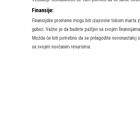
Finansije:
Finansijske promene mogu biti izazovne tokom marta za V
gubici. Važno je da budete pažljivi sa svojim finansijama
Možda će biti potrebno da se prilagodite novonastaloj sit
sa svojim novčanim resursima.