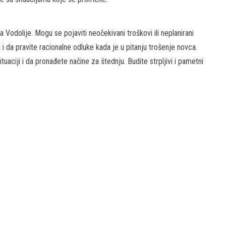
odolije. Mogu se pojaviti neočekivani troškovi ili neplanirani
 i da pravite racionalne odluke kada je u pitanju trošenje novca.
uaciji i da pronađete načine za štednju. Budite strpljivi i pametni