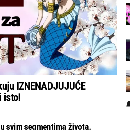
kuju IZNENADJUJUĆE
 isto!
 u svim segmentima života.