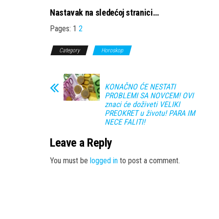
Nastavak na sledećoj stranici…
Pages:
1
2
Category
Horoskop
KONAČNO ĆE NESTATI
PROBLEMI SA NOVCEM! OVI
znaci će doživeti VELIKI
PREOKRET u životu! PARA IM
NECE FALITI!
Leave a Reply
You must be
logged in
to post a comment.