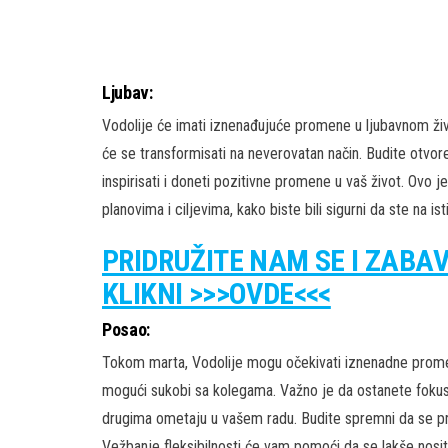
Ljubav:
Vodolije će imati iznenađujuće promene u ljubavnom živo
će se transformisati na neverovatan način. Budite otvor
inspirisati i doneti pozitivne promene u vaš život. Ov
planovima i ciljevima, kako biste bili sigurni da ste na i
PRIDRUŽITE NAM SE I ZABA
KLIKNI >>>OVDE<<<
Posao:
Tokom marta, Vodolije mogu očekivati iznenadne promene
mogući sukobi sa kolegama. Važno je da ostanete fokusir
drugima ometaju u vašem radu. Budite spremni da se pri
Vežbanje fleksibilnosti će vam pomoći da se lakše nosi