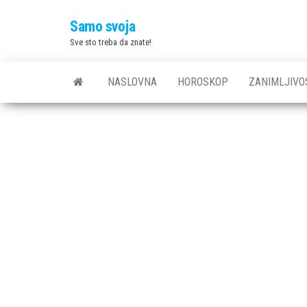
Skip
Samo svoja
to
Sve sto treba da znate!
the
content
NASLOVNA
HOROSKOP
ZANIMLJIVO