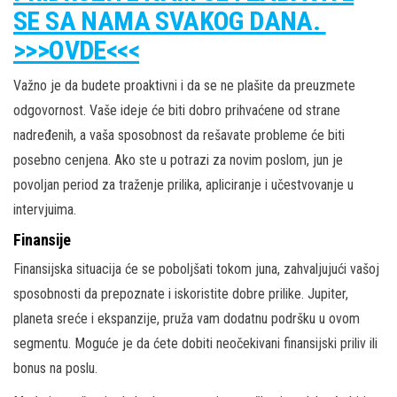
SE SA NAMA SVAKOG DANA.
>>>OVDE<<<
Važno je da budete proaktivni i da se ne plašite da preuzmete
odgovornost. Vaše ideje će biti dobro prihvaćene od strane
nadređenih, a vaša sposobnost da rešavate probleme će biti
posebno cenjena. Ako ste u potrazi za novim poslom, jun je
povoljan period za traženje prilika, apliciranje i učestvovanje u
intervjuima.
Finansije
Finansijska situacija će se poboljšati tokom juna, zahvaljujući vašoj
sposobnosti da prepoznate i iskoristite dobre prilike. Jupiter,
planeta sreće i ekspanzije, pruža vam dodatnu podršku u ovom
segmentu. Moguće je da ćete dobiti neočekivani finansijski priliv ili
bonus na poslu.