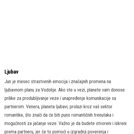
Ljubav
Jun je mesec strastvenih emocija i značajnih promena na
ljubavnom planu za Vodolije. Ako ste u vezi, planete vam donose
prilike za produbljivanje veze i unapređenje komunikacije sa
partnerom. Venera, planeta ljubavi, prolazi kroz vaš sektor
romantike, što znači da će biti puno romantičnih trenutaka i
mogućnosti za jačanje veze. Važno je da budete otvoreni i iskreni
prema partneru, jer će to pomoći u izgradnji poverenja i