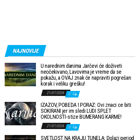
NAJNOVIJE
U narednim danima Jarčevi će doživeti
neočekivano, Lavovima je vreme da se
pokažu, a OVAJ znak će napraviti pogrešan
korak i veliku grešku!
21/07/2026
0
IZAZOV, POBEDA I PORAZ: Ovi znaci ce biti
SOKIRANI jer im sledi LUDI SPLET
OKOLNOSTI-stize BUMERANG KARME!
21/07/2026
0
SVETLOST NA KRAJU TUNELA: Dolazi period