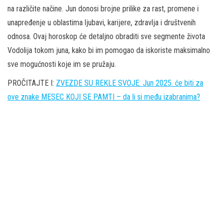
na različite načine. Jun donosi brojne prilike za rast, promene i
unapređenje u oblastima ljubavi, karijere, zdravlja i društvenih
odnosa. Ovaj horoskop će detaljno obraditi sve segmente života
Vodolija tokom juna, kako bi im pomogao da iskoriste maksimalno
sve mogućnosti koje im se pružaju.
PROČITAJTE I:
ZVEZDE SU REKLE SVOJE: Jun 2025. će biti za
ove znake MESEC KOJI SE PAMTI – da li si među izabranima?