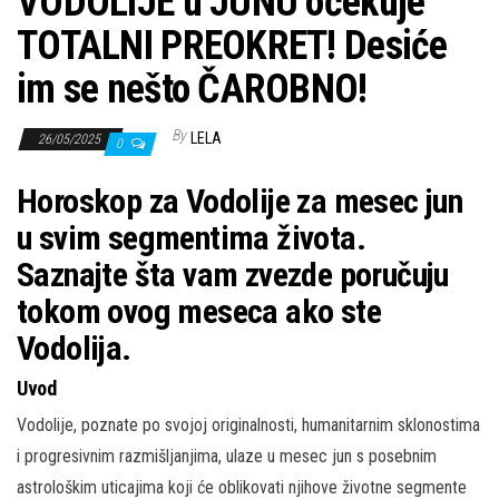
VODOLIJE u JUNU očekuje
TOTALNI PREOKRET! Desiće
im se nešto ČAROBNO!
By
LELA
26/05/2025
0
Horoskop za Vodolije za mesec jun
u svim segmentima života.
Saznajte šta vam zvezde poručuju
tokom ovog meseca ako ste
Vodolija.
Uvod
Vodolije, poznate po svojoj originalnosti, humanitarnim sklonostima
i progresivnim razmišljanjima, ulaze u mesec jun s posebnim
astrološkim uticajima koji će oblikovati njihove životne segmente