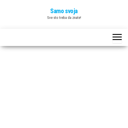
Skip
Samo svoja
to
Sve sto treba da znate!
the
content