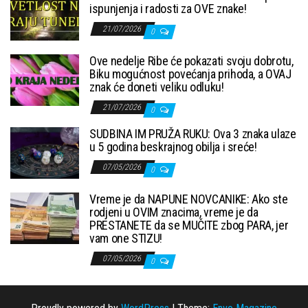
ispunjenja i radosti za OVE znake!
21/07/2026
0
Ove nedelje Ribe će pokazati svoju dobrotu,
Biku mogućnost povećanja prihoda, a OVAJ
znak će doneti veliku odluku!
21/07/2026
0
SUDBINA IM PRUŽA RUKU: Ova 3 znaka ulaze
u 5 godina beskrajnog obilja i sreće!
07/05/2026
0
Vreme je da NAPUNE NOVCANIKE: Ako ste
rodjeni u OVIM znacima, vreme je da
PRESTANETE da se MUČITE zbog PARA, jer
vam one STIZU!
07/05/2026
0