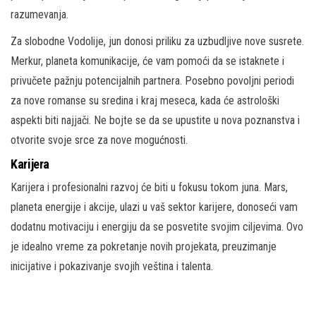
razumevanja.
Za slobodne Vodolije, jun donosi priliku za uzbudljive nove susrete.
Merkur, planeta komunikacije, će vam pomoći da se istaknete i
privučete pažnju potencijalnih partnera. Posebno povoljni periodi
za nove romanse su sredina i kraj meseca, kada će astrološki
aspekti biti najjači. Ne bojte se da se upustite u nova poznanstva i
otvorite svoje srce za nove mogućnosti.
Karijera
Karijera i profesionalni razvoj će biti u fokusu tokom juna. Mars,
planeta energije i akcije, ulazi u vaš sektor karijere, donoseći vam
dodatnu motivaciju i energiju da se posvetite svojim ciljevima. Ovo
je idealno vreme za pokretanje novih projekata, preuzimanje
inicijative i pokazivanje svojih veština i talenta.