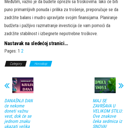
Međutim, važno je da budete oprezni sa troškovima. Iako će biti
puno primamljivih ponuda i prilika za trošenje, preporučuje se da
zadržite balans i mudro upravljate svojim finansijama. Planiranje
budžeta i pažljivo razmatranje investicija će vam pomoći da
zadržite stabilnost i izbegnete nepotrebne troškove.
Nastavak na sledećoj stranici…
Pages:
1
2
Category
Horoskop
DANAŠNJI DAN
MAJ SE
će nekome
ZAVRŠAVA U
doneti važnu
VELIKOM STILU:
vest, dok će se
Ove znakove
jednom znaku
čeka sedmica iz
ukazati velika
SNOVA!