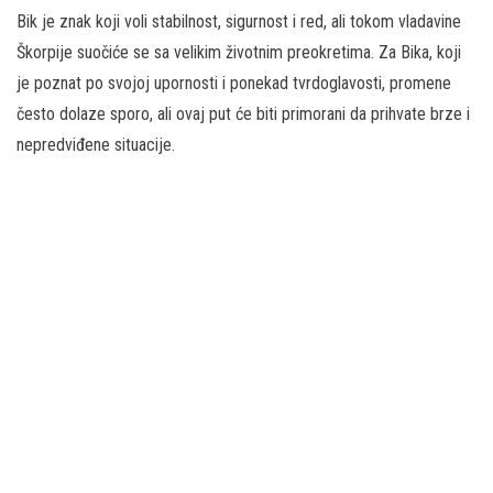
Bik je znak koji voli stabilnost, sigurnost i red, ali tokom vladavine
Škorpije suočiće se sa velikim životnim preokretima. Za Bika, koji
je poznat po svojoj upornosti i ponekad tvrdoglavosti, promene
često dolaze sporo, ali ovaj put će biti primorani da prihvate brze i
nepredviđene situacije.