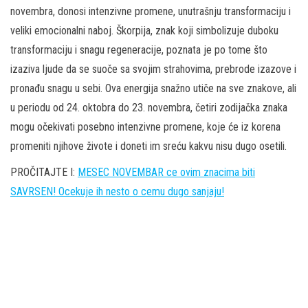
novembra, donosi intenzivne promene, unutrašnju transformaciju i
veliki emocionalni naboj. Škorpija, znak koji simbolizuje duboku
transformaciju i snagu regeneracije, poznata je po tome što
izaziva ljude da se suoče sa svojim strahovima, prebrode izazove i
pronađu snagu u sebi. Ova energija snažno utiče na sve znakove, ali
u periodu od 24. oktobra do 23. novembra, četiri zodijačka znaka
mogu očekivati posebno intenzivne promene, koje će iz korena
promeniti njihove živote i doneti im sreću kakvu nisu dugo osetili.
PROČITAJTE I:
MESEC NOVEMBAR ce ovim znacima biti
SAVRSEN! Ocekuje ih nesto o cemu dugo sanjaju!