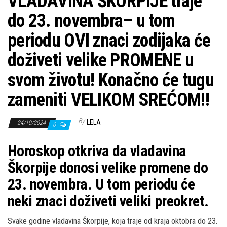
VLADAVINA ŠKORPIJE traje
do 23. novembra– u tom
periodu OVI znaci zodijaka će
doživeti velike PROMENE u
svom životu! Konačno će tugu
zameniti VELIKOM SREĆOM!!
By
LELA
24/10/2024
0
Horoskop otkriva da vladavina
Škorpije donosi velike promene do
23. novembra. U tom periodu će
neki znaci doživeti veliki preokret.
Svake godine vladavina Škorpije, koja traje od kraja oktobra do 23.