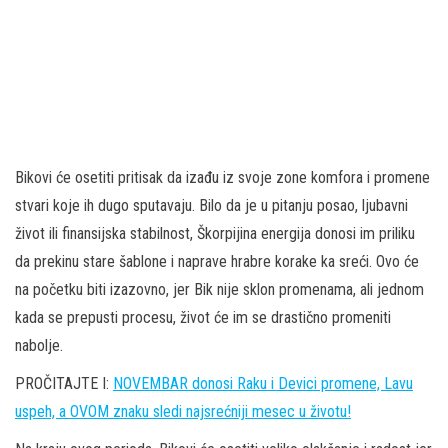
Bikovi će osetiti pritisak da izađu iz svoje zone komfora i promene
stvari koje ih dugo sputavaju. Bilo da je u pitanju posao, ljubavni
život ili finansijska stabilnost, Škorpijina energija donosi im priliku
da prekinu stare šablone i naprave hrabre korake ka sreći. Ovo će
na početku biti izazovno, jer Bik nije sklon promenama, ali jednom
kada se prepusti procesu, život će im se drastično promeniti
nabolje.
PROČITAJTE I:
NOVEMBAR donosi Raku i Devici promene, Lavu
uspeh, a OVOM znaku sledi najsrećniji mesec u životu!