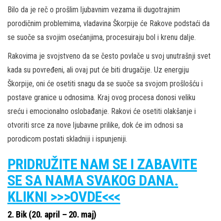
Bilo da je reč o prošlim ljubavnim vezama ili dugotrajnim
porodičnim problemima, vladavina Škorpije će Rakove podstaći da
se suoče sa svojim osećanjima, procesuiraju bol i krenu dalje.
Rakovima je svojstveno da se često povlače u svoj unutrašnji svet
kada su povređeni, ali ovaj put će biti drugačije. Uz energiju
Škorpije, oni će osetiti snagu da se suoče sa svojom prošlošću i
postave granice u odnosima. Kraj ovog procesa donosi veliku
sreću i emocionalno oslobađanje. Rakovi će osetiti olakšanje i
otvoriti srce za nove ljubavne prilike, dok će im odnosi sa
porodicom postati skladniji i ispunjeniji.
PRIDRUŽITE NAM SE I ZABAVITE
SE SA NAMA SVAKOG DANA.
KLIKNI >>>OVDE<<<
2.
Bik (20. april – 20. maj)