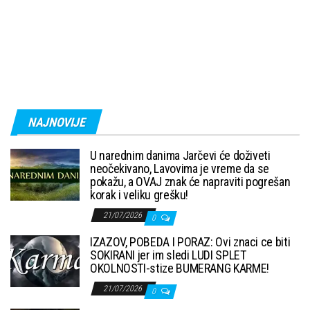
NAJNOVIJE
U narednim danima Jarčevi će doživeti
neočekivano, Lavovima je vreme da se
pokažu, a OVAJ znak će napraviti pogrešan
korak i veliku grešku!
21/07/2026
0
IZAZOV, POBEDA I PORAZ: Ovi znaci ce biti
SOKIRANI jer im sledi LUDI SPLET
OKOLNOSTI-stize BUMERANG KARME!
21/07/2026
0