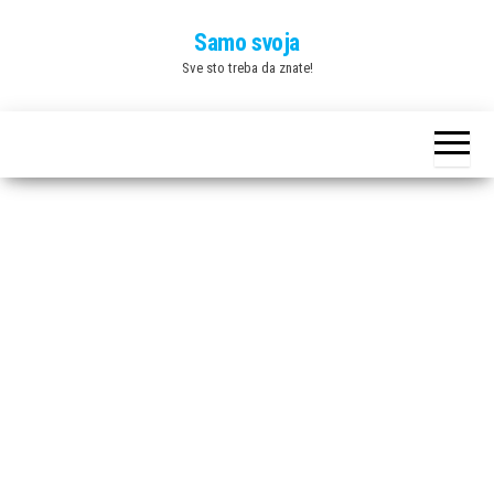
Skip
Samo svoja
to
Sve sto treba da znate!
the
content