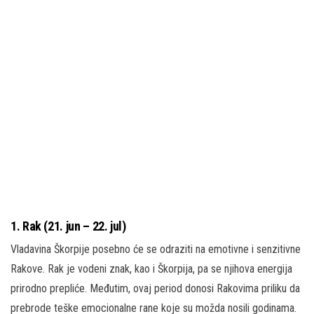
1.
Rak (21. jun – 22. jul)
Vladavina Škorpije posebno će se odraziti na emotivne i senzitivne
Rakove. Rak je vodeni znak, kao i Škorpija, pa se njihova energija
prirodno prepliće. Međutim, ovaj period donosi Rakovima priliku da
prebrode teške emocionalne rane koje su možda nosili godinama.