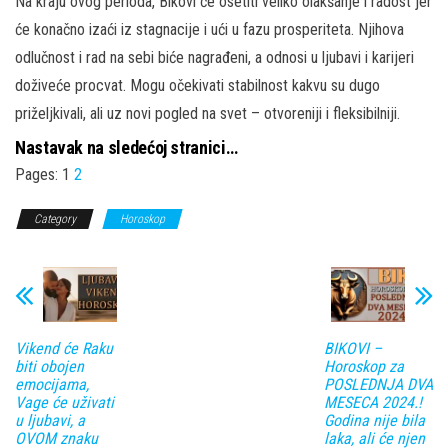
Na kraju ovog perioda, Bikovi će osetiti veliko olakšanje i radost jer
će konačno izaći iz stagnacije i ući u fazu prosperiteta. Njihova
odlučnost i rad na sebi biće nagrađeni, a odnosi u ljubavi i karijeri
doživeće procvat. Mogu očekivati stabilnost kakvu su dugo
priželjkivali, ali uz novi pogled na svet – otvoreniji i fleksibilniji.
Nastavak na sledećoj stranici…
Pages:
1
2
Category
Horoskop
Vikend će Raku
BIKOVI –
biti obojen
Horoskop za
emocijama,
POSLEDNJA DVA
Vage će uživati
MESECA 2024.!
u ljubavi, a
Godina nije bila
OVOM znaku
laka, ali će njen