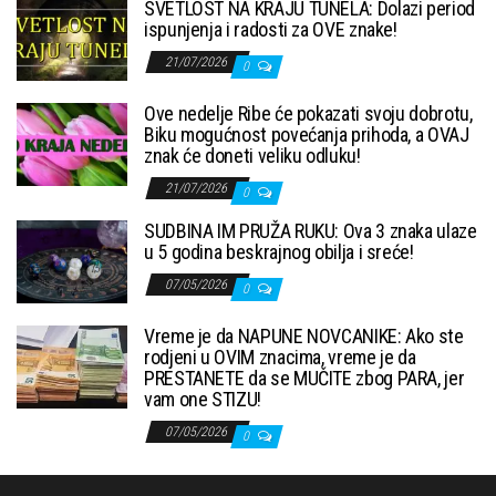
SVETLOST NA KRAJU TUNELA: Dolazi period
ispunjenja i radosti za OVE znake!
21/07/2026
0
Ove nedelje Ribe će pokazati svoju dobrotu,
Biku mogućnost povećanja prihoda, a OVAJ
znak će doneti veliku odluku!
21/07/2026
0
SUDBINA IM PRUŽA RUKU: Ova 3 znaka ulaze
u 5 godina beskrajnog obilja i sreće!
07/05/2026
0
Vreme je da NAPUNE NOVCANIKE: Ako ste
rodjeni u OVIM znacima, vreme je da
PRESTANETE da se MUČITE zbog PARA, jer
vam one STIZU!
07/05/2026
0