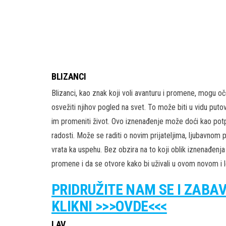
BLIZANCI
Blizanci, kao znak koji voli avanturu i promene, mogu oč
osvežiti njihov pogled na svet. To može biti u vidu puto
im promeniti život. Ovo iznenađenje može doći kao potp
radosti. Može se raditi o novim prijateljima, ljubavnom 
vrata ka uspehu. Bez obzira na to koji oblik iznenađenj
promene i da se otvore kako bi uživali u ovom novom i 
PRIDRUŽITE NAM SE I ZABA
KLIKNI >>>OVDE<<<
LAV