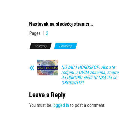
Nastavak na sledećoj stranici…
Pages:
1
2
Category
Horoskop
NOVAC I HOROSKOP: Ako ste
rodjeni u OVIM znacima, znajte
da USKORO sledi SANSA da se
OBOGATITE!
Leave a Reply
You must be
logged in
to post a comment.