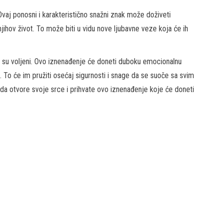
aj ponosni i karakteristično snažni znak može doživeti
 njihov život. To može biti u vidu nove ljubavne veze koja će ih
o su voljeni. Ovo iznenađenje će doneti duboku emocionalnu
To će im pružiti osećaj sigurnosti i snage da se suoče sa svim
 da otvore svoje srce i prihvate ovo iznenađenje koje će doneti