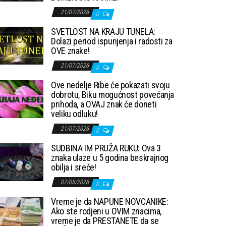
21/07/2026
0
SVETLOST NA KRAJU TUNELA:
Dolazi period ispunjenja i radosti za
OVE znake!
21/07/2026
0
Ove nedelje Ribe će pokazati svoju
dobrotu, Biku mogućnost povećanja
prihoda, a OVAJ znak će doneti
veliku odluku!
21/07/2026
0
SUDBINA IM PRUŽA RUKU: Ova 3
znaka ulaze u 5 godina beskrajnog
obilja i sreće!
07/05/2026
0
Vreme je da NAPUNE NOVCANIKE:
Ako ste rodjeni u OVIM znacima,
vreme je da PRESTANETE da se