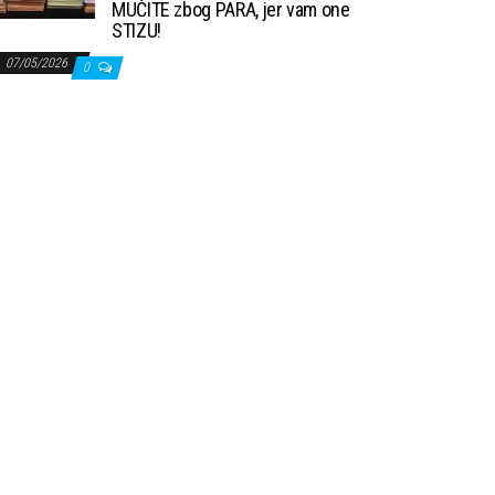
MUČITE zbog PARA, jer vam one
STIZU!
07/05/2026
0