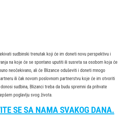
ekivati sudbinski trenutak koji će im doneti novu perspektivu i
vanja na koje će se spontano uputiti ili susreta sa osobom koja će
uno neočekivano, ali će Blizance oduševiti i doneti mnogo
partneru ili čak novom poslovnom partnerstvu koje će im otvoriti
a donosi sudbina, Blizanci treba da budu spremni da prihvate
lepšem poglavlju svog života.
VITE SE SA NAMA SVAKOG DANA.