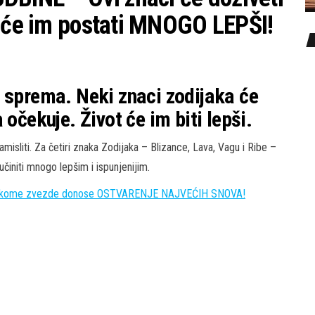
t će im postati MNOGO LEPŠI!
 sprema. Neki znaci zodijaka će
 očekuje. Život će im biti lepši.
sliti. Za četiri znaka Zodijaka – Blizance, Lava, Vagu i Ribe –
činiti mnogo lepšim i ispunjenijim.
kome zvezde donose OSTVARENJE NAJVEĆIH SNOVA!