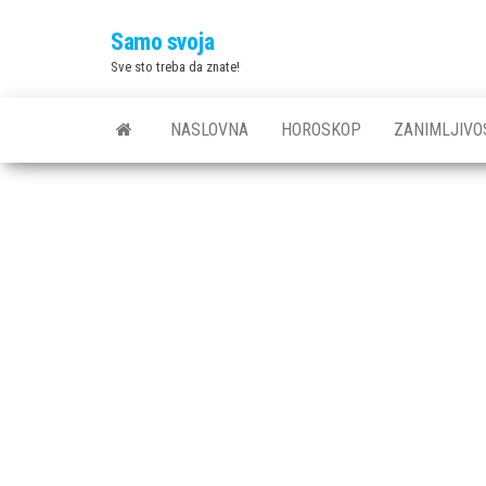
Skip
Samo svoja
to
Sve sto treba da znate!
the
content
NASLOVNA
HOROSKOP
ZANIMLJIVO