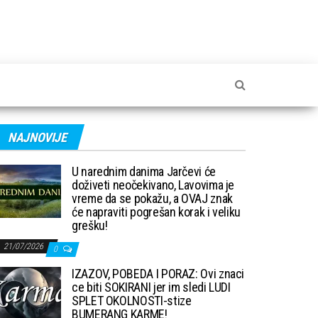
NAJNOVIJE
U narednim danima Jarčevi će
doživeti neočekivano, Lavovima je
vreme da se pokažu, a OVAJ znak
će napraviti pogrešan korak i veliku
grešku!
21/07/2026
0
IZAZOV, POBEDA I PORAZ: Ovi znaci
ce biti SOKIRANI jer im sledi LUDI
SPLET OKOLNOSTI-stize
BUMERANG KARME!