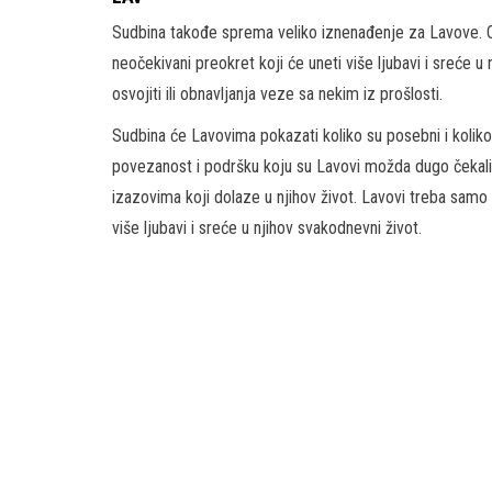
Sudbina takođe sprema veliko iznenađenje za Lavove. Ov
neočekivani preokret koji će uneti više ljubavi i sreće u
osvojiti ili obnavljanja veze sa nekim iz prošlosti.
Sudbina će Lavovima pokazati koliko su posebni i kolik
povezanost i podršku koju su Lavovi možda dugo čekali. 
izazovima koji dolaze u njihov život. Lavovi treba samo
više ljubavi i sreće u njihov svakodnevni život.