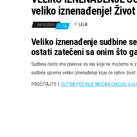
veliko iznenađenje! Živo
By
LELA
04/10/2025
0
Veliko iznenađenje sudbine se
ostati zatečeni sa onim što ga
Sudbina često ima planove za nas koje ne možemo ni zami
sudbina sprema veliko iznenađenje koje će njihov život u
PROČITAJTE I:
SUTRA POČINJE MOĆAN CIKLUS: Evo 