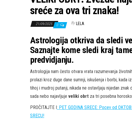
sreće za ova tri znaka!
By
LELA
21/09/2025
0
Astrologija otkriva da sledi v
Saznajte kome sledi kraj tame
predvidjanju.
Astrologija nam često otvara vrata razumevanja životni
prolazi kroz duge dane sumnji, iskušenja i borbi, kada i
tihoj i mudroj putanji, nikada ne ostavljaju nijedan znak
sada nebo najavljuje
veliki obrt
za tri posebna horosko
PROČITAJTE I
: PET GODINA SRECE: Pocev od OKTOBR
SRECU!