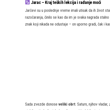
Jarac – Kraj teških lekcija i rađanje moći
Jarčevi su u poslednje vreme imali utisak da ih život st
razočaranja, činilo se kao da im je svaka nagrada stalno 
znak koji nikada ne odustaje – on uporno gradi, čak i ka
Sada zvezde donose
veliki obrt
. Saturn, njihov vladar,