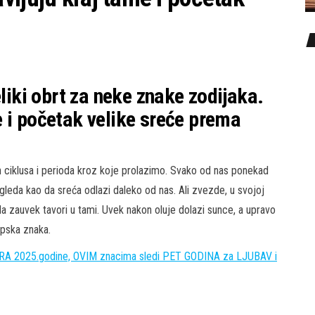
eliki obrt za neke znake zodijaka.
 i početak velike sreće prema
h ciklusa i perioda kroz koje prolazimo. Svako od nas ponekad
zgleda kao da sreća odlazi daleko od nas. Ali zvezde, u svojoj
 da zauvek tavori u tami. Uvek nakon oluje dolazi sunce, a upravo
pska znaka.
A 2025.godine, OVIM znacima sledi PET GODINA za LJUBAV i