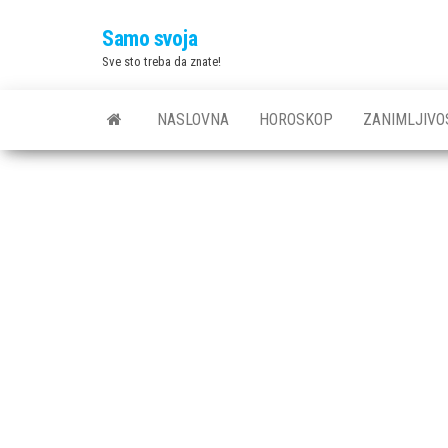
Skip
Samo svoja
to
Sve sto treba da znate!
the
content
NASLOVNA
HOROSKOP
ZANIMLJIVO