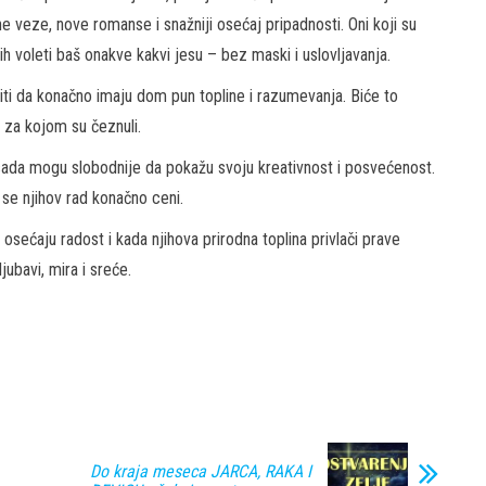
e veze, nove romanse i snažniji osećaj pripadnosti. Oni koji su
h voleti baš onakve kakvi jesu – bez maski i uslovljavanja.
iti da konačno imaju dom pun topline i razumevanja. Biće to
t za kojom su čeznuli.
da sada mogu slobodnije da pokažu svoju kreativnost i posvećenost.
 se njihov rad konačno ceni.
sećaju radost i kada njihova prirodna toplina privlači prave
jubavi, mira i sreće.
Do kraja meseca JARCA, RAKA I