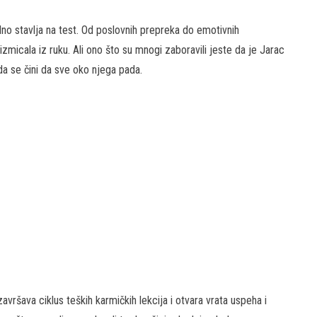
alno stavlja na test. Od poslovnih prepreka do emotivnih
izmicala iz ruku. Ali ono što su mnogi zaboravili jeste da je Jarac
da se čini da sve oko njega pada.
 završava ciklus teških karmičkih lekcija i otvara vrata uspeha i