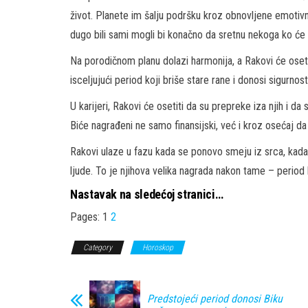
život. Planete im šalju podršku kroz obnovljene emotivn
dugo bili sami mogli bi konačno da sretnu nekoga ko će i
Na porodičnom planu dolazi harmonija, a Rakovi će oset
isceljujući period koji briše stare rane i donosi sigurnos
U karijeri, Rakovi će osetiti da su prepreke iza njih i 
Biće nagrađeni ne samo finansijski, već i kroz osećaj da
Rakovi ulaze u fazu kada se ponovo smeju iz srca, kada o
ljude. To je njihova velika nagrada nakon tame – period l
Nastavak na sledećoj stranici…
Pages:
1
2
Category
Horoskop
Predstojeći period donosi Biku