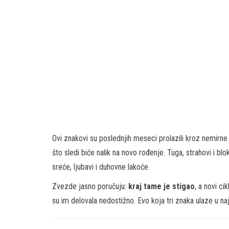
Ovi znakovi su poslednjih meseci prolazili kroz nemirne 
što sledi biće nalik na novo rođenje. Tuga, strahovi i bl
sreće, ljubavi i duhovne lakoće.
Zvezde jasno poručuju:
kraj tame je stigao
, a novi ci
su im delovala nedostižno. Evo koja tri znaka ulaze u na