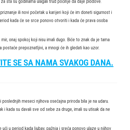
o za šta su godinama ulagali trud počinje da daje plodove.
riznanje ili novi početak u karijeri koji će im doneti sigurnost i
 period kada će se srce ponovo otvoriti i kada će prava osoba
 mir, onaj spokoj koji nisu imali dugo. Biće to znak da je tama
a postaće prepoznatljivi, a mnogi će ih gledati kao uzor.
VITE SE SA NAMA SVAKOG DANA.
i poslednjih meseci njihova osećajna priroda bila je na udaru.
k i kada su davali sve od sebe za druge, imali su utisak da ne
e ući u period kada ljubav, pažnja i sreća ponovo ulaze u njihov