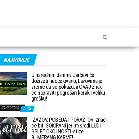
NAJNOVIJE
U narednim danima Jarčevi će
doživeti neočekivano, Lavovima je
vreme da se pokažu, a OVAJ znak
će napraviti pogrešan korak i veliku
grešku!
21/07/2026
0
IZAZOV, POBEDA I PORAZ: Ovi znaci
ce biti SOKIRANI jer im sledi LUDI
SPLET OKOLNOSTI-stize
BUMERANG KARME!