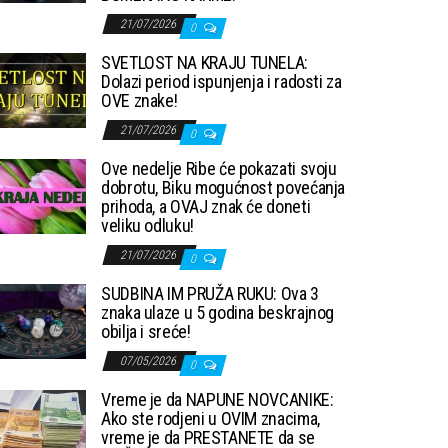
21/07/2026
0
SVETLOST NA KRAJU TUNELA:
Dolazi period ispunjenja i radosti za
OVE znake!
21/07/2026
0
Ove nedelje Ribe će pokazati svoju
dobrotu, Biku mogućnost povećanja
prihoda, a OVAJ znak će doneti
veliku odluku!
21/07/2026
0
SUDBINA IM PRUŽA RUKU: Ova 3
znaka ulaze u 5 godina beskrajnog
obilja i sreće!
07/05/2026
0
Vreme je da NAPUNE NOVCANIKE:
Ako ste rodjeni u OVIM znacima,
vreme je da PRESTANETE da se