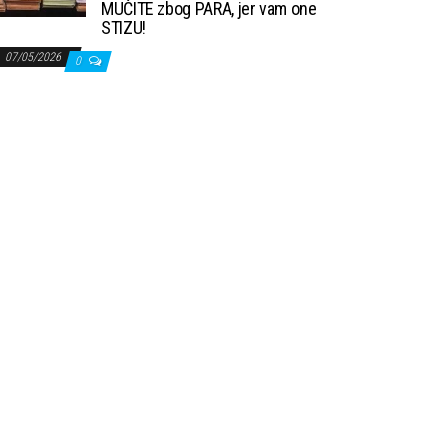
MUČITE zbog PARA, jer vam one
STIZU!
07/05/2026
0