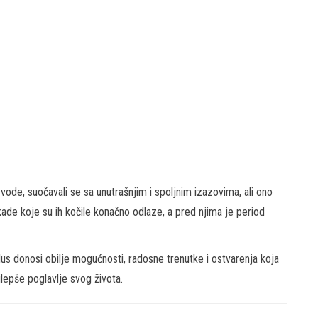
vode, suočavali se sa unutrašnjim i spoljnim izazovima, ali ono
okade koje su ih kočile konačno odlaze, a pred njima je period
klus donosi obilje mogućnosti, radosne trenutke i ostvarenja koja
jlepše poglavlje svog života.