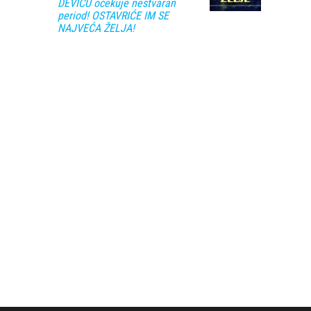
DEVICU očekuje nestvaran
period! OSTAVRIĆE IM SE
NAJVEĆA ŽELJA!