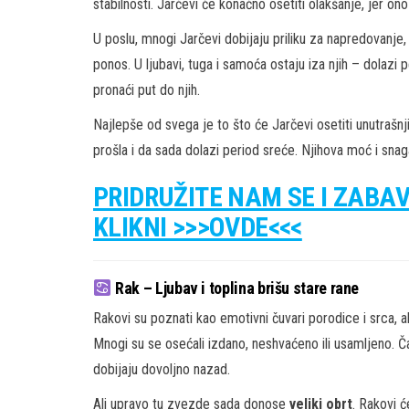
stabilnosti. Jarčevi će konačno osetiti olakšanje, jer on
U poslu, mnogi Jarčevi dobijaju priliku za napredovanje, p
ponos. U ljubavi, tuga i samoća ostaju iza njih – dolazi
pronaći put do njih.
Najlepše od svega je to što će Jarčevi osetiti unutrašnji
prošla i da sada dolazi period sreće. Njihova moć i snag
PRIDRUŽITE NAM SE I ZABA
KLIKNI >>>OVDE<<<
Rak – Ljubav i toplina brišu stare rane
Rakovi su poznati kao emotivni čuvari porodice i srca, al
Mnogi su se osećali izdano, neshvaćeno ili usamljeno. Ča
dobijaju dovoljno nazad.
Ali upravo tu zvezde sada donose
veliki obrt
. Rakovi ć