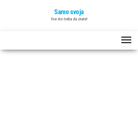
Skip
Samo svoja
to
Sve sto treba da znate!
the
content