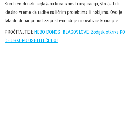
Sreda će doneti naglašenu kreativnost i inspiraciju, što će biti
idealno vreme da radite na ličnim projektima ili hobijima. Ovo je
takođe dobar period za poslovne ideje i inovativne koncepte.
PROČITAJTE I:
NEBO DONOSI BLAGOSLOVE: Zodijak otkriva KO
ĆE USKORO OSETITI ČUDO!