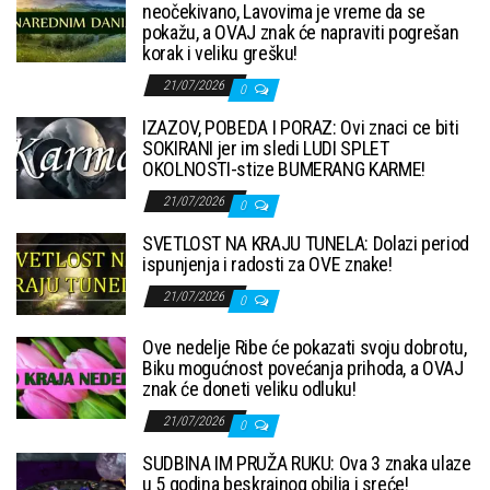
neočekivano, Lavovima je vreme da se
pokažu, a OVAJ znak će napraviti pogrešan
korak i veliku grešku!
21/07/2026
0
IZAZOV, POBEDA I PORAZ: Ovi znaci ce biti
SOKIRANI jer im sledi LUDI SPLET
OKOLNOSTI-stize BUMERANG KARME!
21/07/2026
0
SVETLOST NA KRAJU TUNELA: Dolazi period
ispunjenja i radosti za OVE znake!
21/07/2026
0
Ove nedelje Ribe će pokazati svoju dobrotu,
Biku mogućnost povećanja prihoda, a OVAJ
znak će doneti veliku odluku!
21/07/2026
0
SUDBINA IM PRUŽA RUKU: Ova 3 znaka ulaze
u 5 godina beskrajnog obilja i sreće!