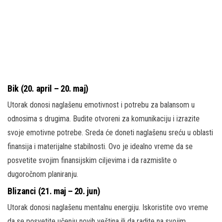
Bik (20. april – 20. maj)
Utorak donosi naglašenu emotivnost i potrebu za balansom u
odnosima s drugima. Budite otvoreni za komunikaciju i izrazite
svoje emotivne potrebe. Sreda će doneti naglašenu sreću u oblasti
finansija i materijalne stabilnosti. Ovo je idealno vreme da se
posvetite svojim finansijskim ciljevima i da razmislite o
dugoročnom planiranju.
Blizanci (21. maj – 20. jun)
Utorak donosi naglašenu mentalnu energiju. Iskoristite ovo vreme
da se posvetite učenju novih veština ili da radite na svojim