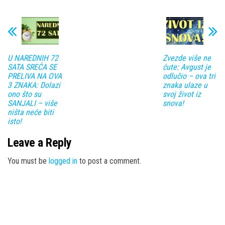
U NAREDNIH 72
Zvezde više ne
SATA SREĆA SE
ćute: Avgust je
PRELIVA NA OVA
odlučio – ova tri
3 ZNAKA: Dolazi
znaka ulaze u
ono što su
svoj život iz
SANJALI – više
snova!
ništa neće biti
isto!
Leave a Reply
You must be
logged in
to post a comment.