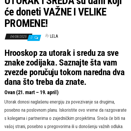
UTORAK I SREDA su dani koji
će doneti VAŽNE I VELIKE
PROMENE!
By
LELA
04/08/2025
0
Hrooskop za utorak i sredu za sve
znake zodijaka. Saznajte šta vam
zvezde poručuju tokom naredna dva
dana što treba da znate.
Ovan (21. mart – 19. april)
Utorak donosi naglašenu energiju za povezivanje sa drugima,
posebno na poslovnom planu. Iskoristite ovo vreme da razgovarate
s kolegama i partnerima o zajedničkim projektima. Sreća će biti na
vašoj strani, posebno u pregovorima ili u donošenju važnih odluka.