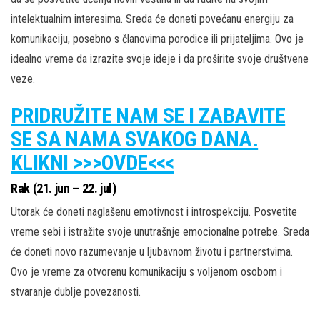
intelektualnim interesima. Sreda će doneti povećanu energiju za
komunikaciju, posebno s članovima porodice ili prijateljima. Ovo je
idealno vreme da izrazite svoje ideje i da proširite svoje društvene
veze.
PRIDRUŽITE NAM SE I ZABAVITE
SE SA NAMA SVAKOG DANA.
KLIKNI >>>OVDE<<<
Rak (21. jun – 22. jul)
Utorak će doneti naglašenu emotivnost i introspekciju. Posvetite
vreme sebi i istražite svoje unutrašnje emocionalne potrebe. Sreda
će doneti novo razumevanje u ljubavnom životu i partnerstvima.
Ovo je vreme za otvorenu komunikaciju s voljenom osobom i
stvaranje dublje povezanosti.