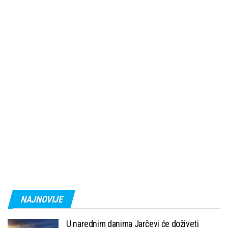
NAJNOVIJE
U narednim danima Jarčevi će doživeti