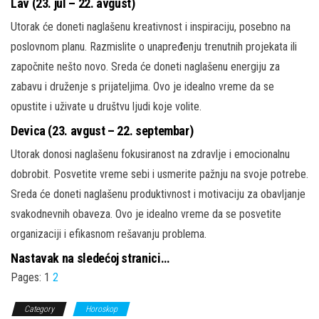
Lav (23. jul – 22. avgust)
Utorak će doneti naglašenu kreativnost i inspiraciju, posebno na
poslovnom planu. Razmislite o unapređenju trenutnih projekata ili
započnite nešto novo. Sreda će doneti naglašenu energiju za
zabavu i druženje s prijateljima. Ovo je idealno vreme da se
opustite i uživate u društvu ljudi koje volite.
Devica (23. avgust – 22. septembar)
Utorak donosi naglašenu fokusiranost na zdravlje i emocionalnu
dobrobit. Posvetite vreme sebi i usmerite pažnju na svoje potrebe.
Sreda će doneti naglašenu produktivnost i motivaciju za obavljanje
svakodnevnih obaveza. Ovo je idealno vreme da se posvetite
organizaciji i efikasnom rešavanju problema.
Nastavak na sledećoj stranici…
Pages:
1
2
Category
Horoskop