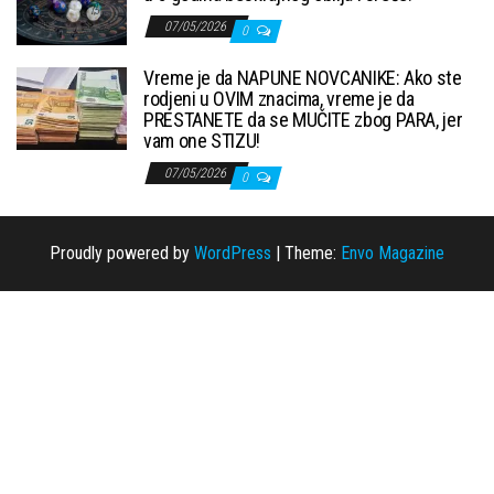
07/05/2026
0
Vreme je da NAPUNE NOVCANIKE: Ako ste
rodjeni u OVIM znacima, vreme je da
PRESTANETE da se MUČITE zbog PARA, jer
vam one STIZU!
07/05/2026
0
Proudly powered by
WordPress
|
Theme:
Envo Magazine