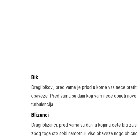
Bik
Dragi bikovi, pred vama je priod u kome vas nece pratit
obaveze. Pred vama su dani koji vam nece doneti nove p
turbulencija.
Blizanci
Dragi blizanci, pred vama su dani u kojima cete biti za
zbog toga ste sebi nametnuli vise obaveza nego obicno