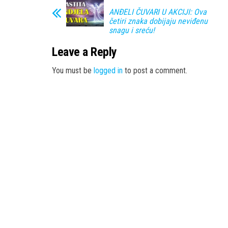
ANĐELI ČUVARI U AKCIJI: Ova
četiri znaka dobijaju neviđenu
snagu i sreću!
Leave a Reply
You must be
logged in
to post a comment.