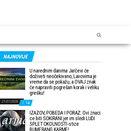
NAJNOVIJE
U narednim danima Jarčevi će
doživeti neočekivano, Lavovima je
vreme da se pokažu, a OVAJ znak
će napraviti pogrešan korak i veliku
grešku!
21/07/2026
0
IZAZOV, POBEDA I PORAZ: Ovi znaci
ce biti SOKIRANI jer im sledi LUDI
SPLET OKOLNOSTI-stize
BUMERANG KARME!