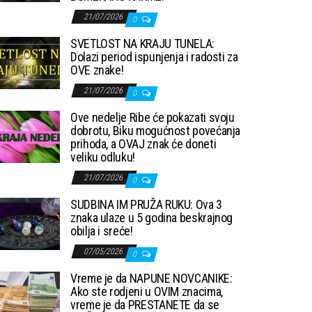
21/07/2026
0
SVETLOST NA KRAJU TUNELA:
Dolazi period ispunjenja i radosti za
OVE znake!
21/07/2026
0
Ove nedelje Ribe će pokazati svoju
dobrotu, Biku mogućnost povećanja
prihoda, a OVAJ znak će doneti
veliku odluku!
21/07/2026
0
SUDBINA IM PRUŽA RUKU: Ova 3
znaka ulaze u 5 godina beskrajnog
obilja i sreće!
07/05/2026
0
Vreme je da NAPUNE NOVCANIKE:
Ako ste rodjeni u OVIM znacima,
vreme je da PRESTANETE da se