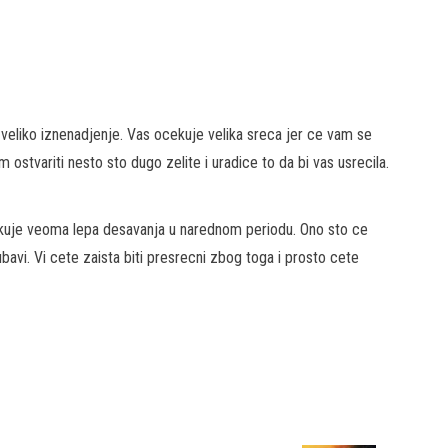
 veliko iznenadjenje. Vas ocekuje velika sreca jer ce vam se
m ostvariti nesto sto dugo zelite i uradice to da bi vas usrecila.
ekuje veoma lepa desavanja u narednom periodu. Ono sto ce
bavi. Vi cete zaista biti presrecni zbog toga i prosto cete