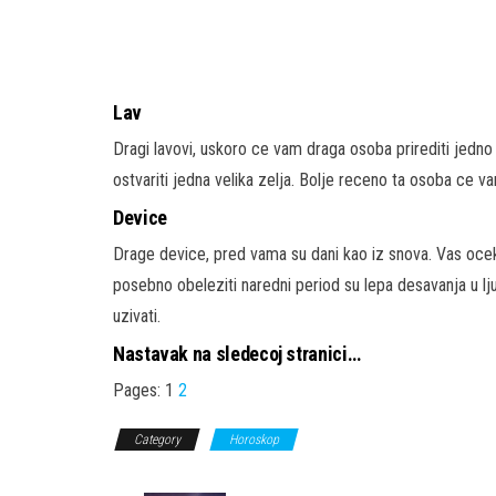
Lav
Dragi lavovi, uskoro ce vam draga osoba prirediti jedno
ostvariti jedna velika zelja. Bolje receno ta osoba ce va
Device
Drage device, pred vama su dani kao iz snova. Vas oc
posebno obeleziti naredni period su lepa desavanja u lju
uzivati.
Nastavak na sledecoj stranici…
Pages:
1
2
Category
Horoskop