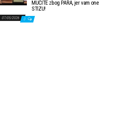
MUČITE zbog PARA, jer vam one
STIZU!
07/05/2026
0