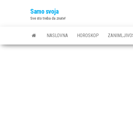
Skip
Samo svoja
to
Sve sto treba da znate!
the
content
NASLOVNA
HOROSKOP
ZANIMLJIVO