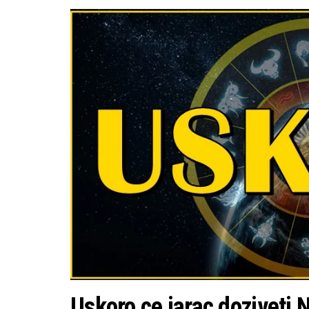
Uskoro ce jarac doziveti