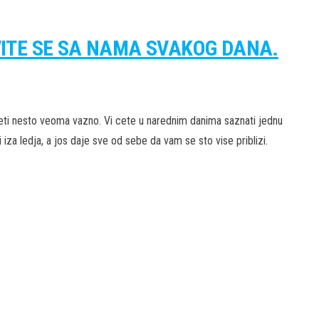
VITE SE SA NAMA SVAKOG DANA.
eti nesto veoma vazno. Vi cete u narednim danima saznati jednu
za ledja, a jos daje sve od sebe da vam se sto vise priblizi.