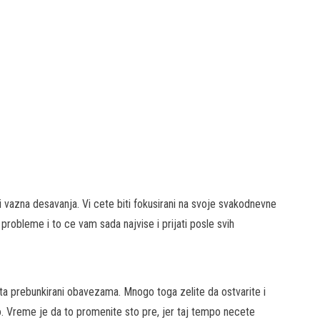
i vazna desavanja. Vi cete biti fokusirani na svoje svakodnevne
robleme i to ce vam sada najvise i prijati posle svih
ista prebunkirani obavezama. Mnogo toga zelite da ostvarite i
. Vreme je da to promenite sto pre, jer taj tempo necete