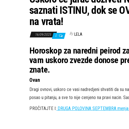
saznati ISTINU, dok se O
na vrata!
By
LELA
16/09/2025
0
Horoskop za naredni peirod za
vam uskoro zvezde donose pre
znate.
Ovan
Dragi ovnovi, uskoro ce vasi nadredjeni shvatiti da su na
posao u pitanju, a sve to nije cenjeno na pravi nacin. Sad
PROČITAJTE I:
DRUGA POLOVINA SEPTEMBRA menja sve: