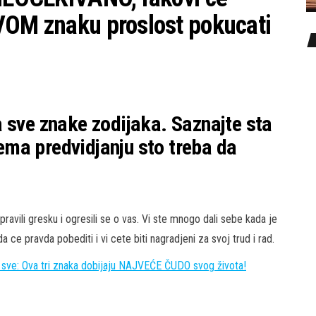
VOM znaku proslost pokucati
 sve znake zodijaka. Saznajte sta
ma predvidjanju sto treba da
pravili gresku i ogresili se o vas. Vi ste mnogo dali sebe kada je
a ce pravda pobediti i vi cete biti nagradjeni za svoj trud i rad.
 Ova tri znaka dobijaju NAJVEĆE ČUDO svog života!