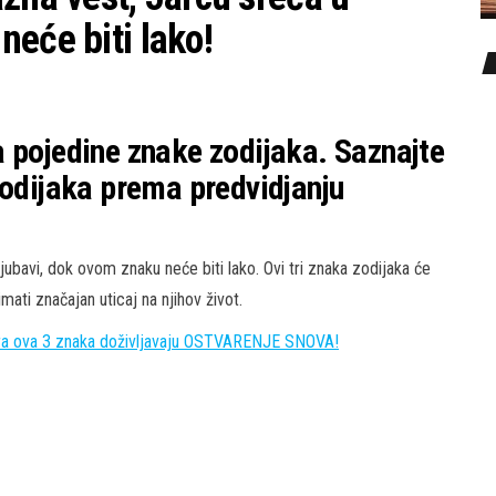
eće biti lako!
 pojedine znake zodijaka. Saznajte
zodijaka prema predvidjanju
ubavi, dok ovom znaku neće biti lako. Ovi tri znaka zodijaka će
ati značajan uticaj na njihov život.
ra ova 3 znaka doživljavaju OSTVARENJE SNOVA!