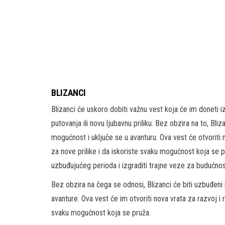
BLIZANCI
Blizanci će uskoro dobiti važnu vest koja će im doneti 
putovanja ili novu ljubavnu priliku. Bez obzira na to, Bli
mogućnost i uključe se u avanturu. Ova vest će otvoriti n
za nove prilike i da iskoriste svaku mogućnost koja se p
uzbuđujućeg perioda i izgraditi trajne veze za budućnos
Bez obzira na čega se odnosi, Blizanci će biti uzbuđeni 
avanture. Ova vest će im otvoriti nova vrata za razvoj i 
svaku mogućnost koja se pruža.