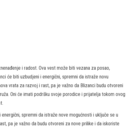
iznenađenje i radost. Ova vest može biti vezana za posao,
zanci će biti uzbudjeni i energični, spremni da istraže novu
ova vrata za razvoj i rast, pa je važno da Blizanci budu otvoreni
ruža. Oni će imati podršku svoje porodice i prijatelja tokom ovog
t.
i energični, spremni da istraže nove mogućnosti i uključe se u
rast, pa je važno da budu otvoreni za nove prilike i da iskoriste