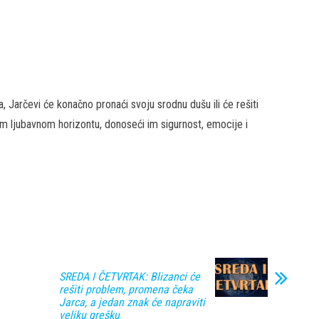
 Jarčevi će konačno pronaći svoju srodnu dušu ili će rešiti
om ljubavnom horizontu, donoseći im sigurnost, emocije i
SREDA I ČETVRTAK: Blizanci će
rešiti problem, promena čeka
Jarca, a jedan znak će napraviti
veliku grešku