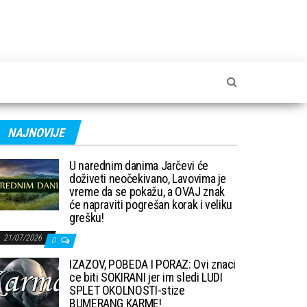
NAJNOVIJE
U narednim danima Jarčevi će
doživeti neočekivano, Lavovima je
vreme da se pokažu, a OVAJ znak
će napraviti pogrešan korak i veliku
grešku!
21/07/2026
0
IZAZOV, POBEDA I PORAZ: Ovi znaci
ce biti SOKIRANI jer im sledi LUDI
SPLET OKOLNOSTI-stize
BUMERANG KARME!