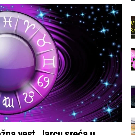
žna vest, Jarcu sreća u