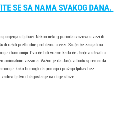
VITE SE SA NAMA SVAKOG DANA.
spunjenja u ljubavi. Nakon nekog perioda izazova u vezi ili
 ili rešiti prethodne probleme u vezi. Sreća će zasijati na
ije i harmoniju. Ovo će biti vreme kada će Jarčevi uživati u
m emocionalnim vezama. Važno je da Jarčevi budu spremni da
emocije, kako bi mogli da primaju i pružaju ljubav bez
, zadovoljstvo i blagostanje na duge staze.