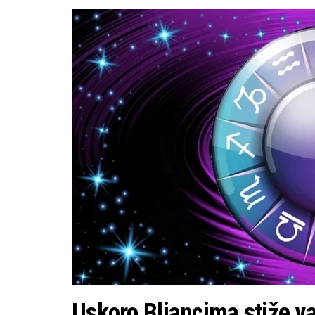
Uskoro Bliancima stiže va