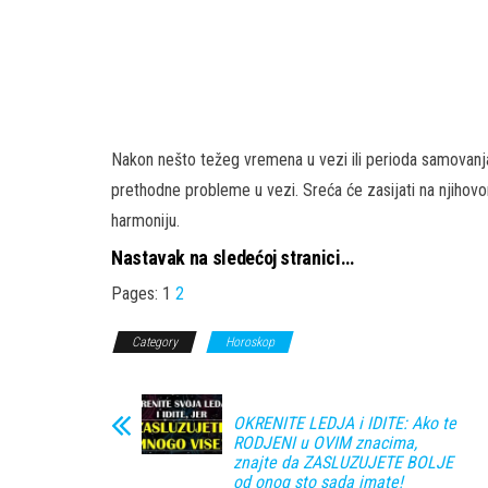
Nakon nešto težeg vremena u vezi ili perioda samovanja,
prethodne probleme u vezi. Sreća će zasijati na njihov
harmoniju.
Nastavak na sledećoj stranici…
Pages:
1
2
Category
Horoskop
OKRENITE LEDJA i IDITE: Ako te
RODJENI u OVIM znacima,
znajte da ZASLUZUJETE BOLJE
od onog sto sada imate!