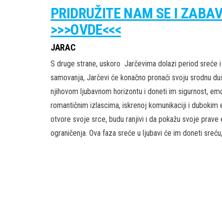
PRIDRUŽITE NAM SE I ZABA
>>>OVDE<<<
JARAC
S druge strane, uskoro Jarčevima dolazi period sreće i i
samovanja, Jarčevi će konačno pronaći svoju srodnu dušu
njihovom ljubavnom horizontu i doneti im sigurnost, emoc
romantičnim izlascima, iskrenoj komunikaciji i duboki
otvore svoje srce, budu ranjivi i da pokažu svoje prave 
ograničenja. Ova faza sreće u ljubavi će im doneti sreću