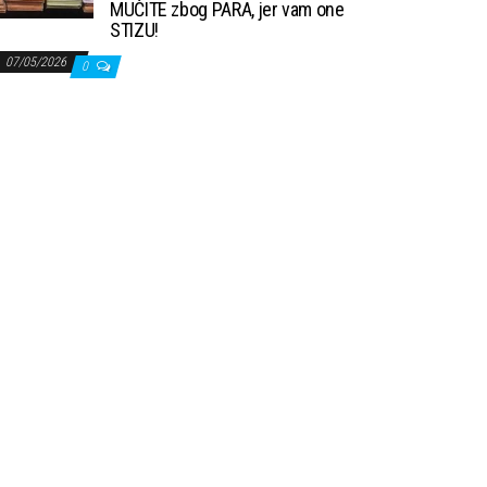
MUČITE zbog PARA, jer vam one
STIZU!
07/05/2026
0