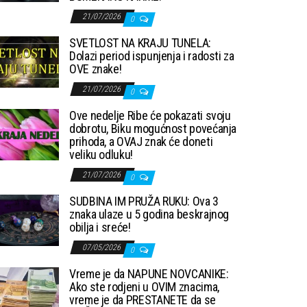
21/07/2026
0
SVETLOST NA KRAJU TUNELA:
Dolazi period ispunjenja i radosti za
OVE znake!
21/07/2026
0
Ove nedelje Ribe će pokazati svoju
dobrotu, Biku mogućnost povećanja
prihoda, a OVAJ znak će doneti
veliku odluku!
21/07/2026
0
SUDBINA IM PRUŽA RUKU: Ova 3
znaka ulaze u 5 godina beskrajnog
obilja i sreće!
07/05/2026
0
Vreme je da NAPUNE NOVCANIKE:
Ako ste rodjeni u OVIM znacima,
vreme je da PRESTANETE da se