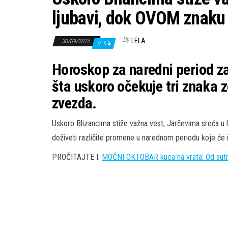
ljubavi, dok OVOM znaku n
By
LELA
30/09/2025
0
Horoskop za naredni period za
šta uskoro očekuje tri znaka 
zvezda.
Uskoro Blizancima stiže važna vest, Jarčevima sreća u lj
doživeti različite promene u narednom periodu koje će im
PROČITAJTE I:
MOĆNI OKTOBAR kuca na vrata: Od sut