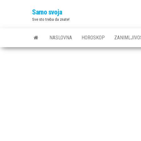
Skip
Samo svoja
to
Sve sto treba da znate!
the
content
NASLOVNA
HOROSKOP
ZANIMLJIVO