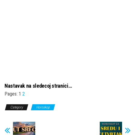
Nastavak na sledecoj stranici…
Pages:
1
2
Category
Horoskop