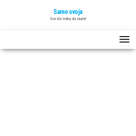
Skip
Samo svoja
to
Sve sto treba da znate!
the
content