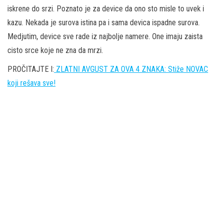
iskrene do srzi. Poznato je za device da ono sto misle to uvek i
kazu. Nekada je surova istina pa i sama devica ispadne surova.
Medjutim, device sve rade iz najbolje namere. One imaju zaista
cisto srce koje ne zna da mrzi.
PROČITAJTE I:
ZLATNI AVGUST ZA OVA 4 ZNAKA: Stiže NOVAC
koji rešava sve!