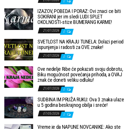
21/07/2026
0
IZAZOV, POBEDA I PORAZ: Ovi znaci ce biti
SOKIRANI jer im sledi LUDI SPLET
OKOLNOSTI-stize BUMERANG KARME!
21/07/2026
0
SVETLOST NA KRAJU TUNELA: Dolazi period
ispunjenja i radosti za OVE znake!
21/07/2026
0
Ove nedelje Ribe će pokazati svoju dobrotu,
Biku mogućnost povećanja prihoda, a OVAJ
znak će doneti veliku odluku!
21/07/2026
0
SUDBINA IM PRUŽA RUKU: Ova 3 znaka ulaze
u 5 godina beskrajnog obilja i sreće!
07/05/2026
0
Vreme je da NAPUNE NOVCANIKE: Ako ste