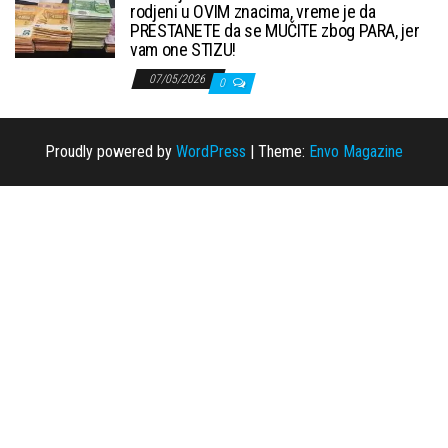
rodjeni u OVIM znacima, vreme je da
PRESTANETE da se MUČITE zbog PARA, jer
vam one STIZU!
07/05/2026
0
Proudly powered by
WordPress
|
Theme:
Envo Magazine