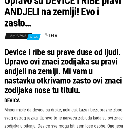
Upravo su DEVICE I RIBE pravi
ANDJELI na zemlji! Evo i
zasto…
By
LELA
29/07/2025
0
Device i ribe su prave duse od ljudi.
Upravo ovi znaci zodijaka su pravi
andjeli na zemlji. Mi vam u
nastavku otkrivamo zasto ovi znaci
zodijaka nose tu titulu.
DEVICA
Mnogi misle da device su drske, neki cak kazu i bezobrazne zbog
svog ostrog jezika. Upravo to je najveca zabluda kada su ovi znaci
zodijaka u pitanju. Device sve mogu biti sem lose osobe. One jesu