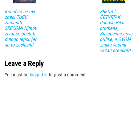
Konačno ce ovi
SREDA I
znaci TUGU
ČETVRTAK
zameniti
donose Biku
SREĆOM! Njihov
promene,
zivot ce postati
Blizancima nove
mnogo lepsi, jer
prilike, a OVOM
su to zaslužili!
znaku veoma
važan preokret!
Leave a Reply
You must be
logged in
to post a comment.