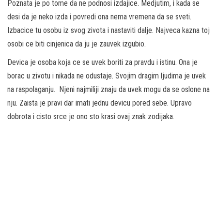
Poznata je po tome da ne podnosi izdajice. Medjutim, i kada se
desi da je neko izda i povredi ona nema vremena da se sveti.
Izbacice tu osobu iz svog zivota i nastaviti dalje. Najveca kazna toj
osobi ce biti cinjenica da ju je zauvek izgubio.
Devica je osoba koja ce se uvek boriti za pravdu i istinu. Ona je
borac u zivotu i nikada ne odustaje. Svojim dragim ljudima je uvek
na raspolaganju. Njeni najmiliji znaju da uvek mogu da se oslone na
nju. Zaista je pravi dar imati jednu devicu pored sebe. Upravo
dobrota i cisto srce je ono sto krasi ovaj znak zodijaka.