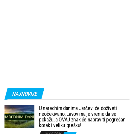
NAJNOVIJE
U narednim danima Jarčevi će doživeti
neočekivano, Lavovima je vreme da se
pokažu, a OVAJ znak će napraviti pogrešan
korak i veliku grešku!