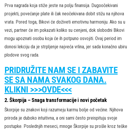
Prva nagrada koja stiže jeste na polju finansija. Dugoočekivani
projekti, povećanje plate ili čak neočekivana dobit stižu na njihova
vrata. Pored toga, Bikovi će doživeti emotivnu harmoniju. Ako su u
vezi, partner će im pokazati koliko su cenjeni, dok slobodni Bikovi
mogu upoznati osobu koja će ih potpuno osvojiti. Ovaj period im
donosi lekciju da je strpljenje najveća vrlina, jer sada konačno ubiru
plodove svog rada.
PRIDRUŽITE NAM SE I ZABAVITE
SE SA NAMA SVAKOG DANA.
KLIKNI >>>OVDE<<<
2.
Škorpija – Snaga transformacije i novi početak
Škorpije su znakovi koji razumeju karmu bolje od većine. Njihova
priroda je duboko intuitivna, a oni sami često preispituju svoje
postupke. Poslednjih meseci, mnoge Škorpije su prošle kroz teške