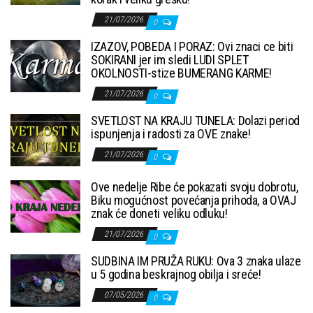
21/07/2026
0
IZAZOV, POBEDA I PORAZ: Ovi znaci ce biti
SOKIRANI jer im sledi LUDI SPLET
OKOLNOSTI-stize BUMERANG KARME!
21/07/2026
0
SVETLOST NA KRAJU TUNELA: Dolazi period
ispunjenja i radosti za OVE znake!
21/07/2026
0
Ove nedelje Ribe će pokazati svoju dobrotu,
Biku mogućnost povećanja prihoda, a OVAJ
znak će doneti veliku odluku!
21/07/2026
0
SUDBINA IM PRUŽA RUKU: Ova 3 znaka ulaze
u 5 godina beskrajnog obilja i sreće!
07/05/2026
0