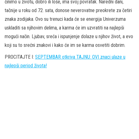
činimo u životu, dobro ili loše, ima svoj povratak. Naredni dani,
tačnije u roku od 72. sata, donose neverovatne preokrete za četiri
znaka zodijaka. Ovo su trenuci kada će se energija Univerzuma
uskladiti sa njihovim delima, a karma će im uzvratiti na najlepši
mogući način. Ljubav, sreća i ispunjenje dolaze u njihov život, a evo
koji su to srećni znakovi i kako će im se karma osvetiti dobrim.
PROCITAJTE I:
SEPTEMBAR otkriva TAJNU: OVI znaci ulaze u
najlepši period života!