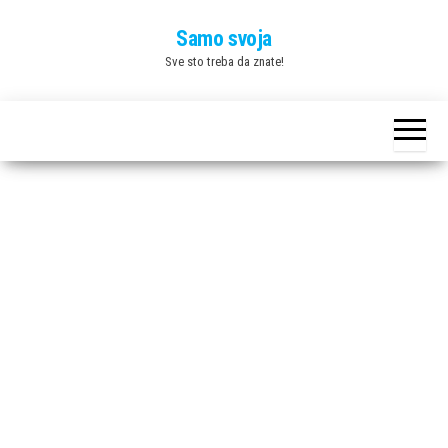
Skip
Samo svoja
to
Sve sto treba da znate!
the
content