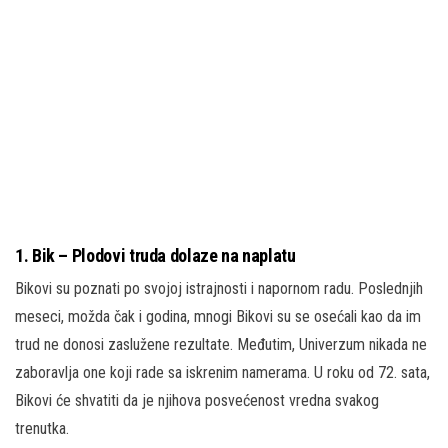
1.
Bik – Plodovi truda dolaze na naplatu
Bikovi su poznati po svojoj istrajnosti i napornom radu. Poslednjih
meseci, možda čak i godina, mnogi Bikovi su se osećali kao da im
trud ne donosi zaslužene rezultate. Međutim, Univerzum nikada ne
zaboravlja one koji rade sa iskrenim namerama. U roku od 72. sata,
Bikovi će shvatiti da je njihova posvećenost vredna svakog
trenutka.