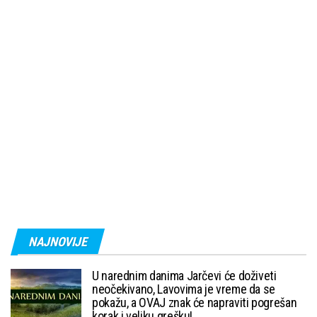
NAJNOVIJE
U narednim danima Jarčevi će doživeti
neočekivano, Lavovima je vreme da se
pokažu, a OVAJ znak će napraviti pogrešan
korak i veliku grešku!