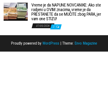
Vreme je da NAPUNE NOVCANIKE: Ako ste
rodjeni u OVIM znacima, vreme je da
PRESTANETE da se MUČITE zbog PARA, jer
vam one STIZU!
07/05/2026
0
Proudly powered by
WordPress
|
Theme:
Envo Magazine