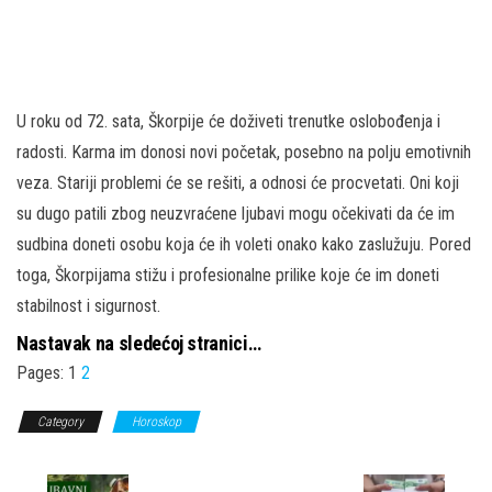
U roku od 72. sata, Škorpije će doživeti trenutke oslobođenja i
radosti. Karma im donosi novi početak, posebno na polju emotivnih
veza. Stariji problemi će se rešiti, a odnosi će procvetati. Oni koji
su dugo patili zbog neuzvraćene ljubavi mogu očekivati da će im
sudbina doneti osobu koja će ih voleti onako kako zaslužuju. Pored
toga, Škorpijama stižu i profesionalne prilike koje će im doneti
stabilnost i sigurnost.
Nastavak na sledećoj stranici…
Pages:
1
2
Category
Horoskop