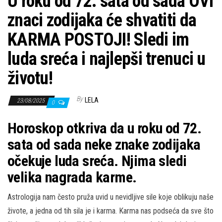
U roku od 72. sata od sada OVI
znaci zodijaka će shvatiti da
KARMA POSTOJI! Sledi im
luda sreća i najlepši trenuci u
životu!
By
LELA
23/08/2025
0
Horoskop otkriva da u roku od 72.
sata od sada neke znake zodijaka
očekuje luda sreća. Njima sledi
velika nagrada karme.
Astrologija nam često pruža uvid u nevidljive sile koje oblikuju naše
živote, a jedna od tih sila je i karma. Karma nas podseća da sve što