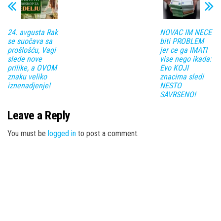
24. avgusta Rak
NOVAC IM NECE
se suočava sa
biti PROBLEM
prošlošću, Vagi
jer ce ga IMATI
slede nove
vise nego ikada:
prilike, a OVOM
Evo KOJI
znaku veliko
znacima sledi
iznenadjenje!
NESTO
SAVRSENO!
Leave a Reply
You must be
logged in
to post a comment.