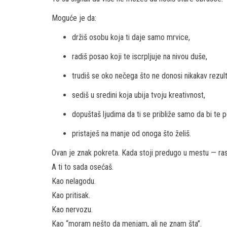
Moguće je da:
držiš osobu koja ti daje samo mrvice,
radiš posao koji te iscrpljuje na nivou duše,
trudiš se oko nečega što ne donosi nikakav rezult
sediš u sredini koja ubija tvoju kreativnost,
dopuštaš ljudima da ti se približe samo da bi te po
pristaješ na manje od onoga što želiš.
Ovan je znak pokreta. Kada stoji predugo u mestu — ras
A ti to sada osećaš.
Kao nelagodu.
Kao pritisak.
Kao nervozu.
Kao “moram nešto da menjam, ali ne znam šta”.