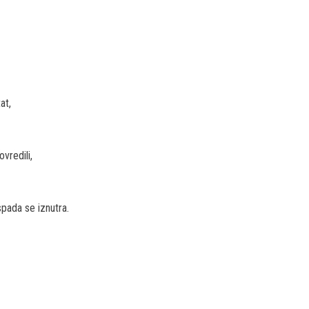
at,
vredili,
pada se iznutra.