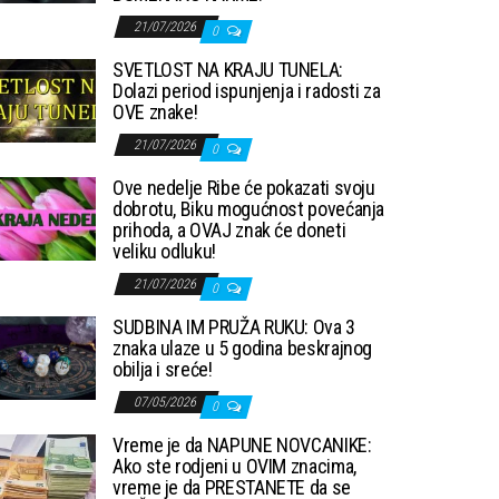
21/07/2026
0
SVETLOST NA KRAJU TUNELA:
Dolazi period ispunjenja i radosti za
OVE znake!
21/07/2026
0
Ove nedelje Ribe će pokazati svoju
dobrotu, Biku mogućnost povećanja
prihoda, a OVAJ znak će doneti
veliku odluku!
21/07/2026
0
SUDBINA IM PRUŽA RUKU: Ova 3
znaka ulaze u 5 godina beskrajnog
obilja i sreće!
07/05/2026
0
Vreme je da NAPUNE NOVCANIKE:
Ako ste rodjeni u OVIM znacima,
vreme je da PRESTANETE da se