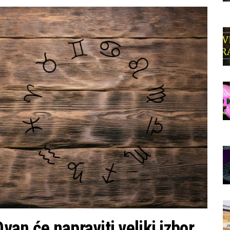
an će napraviti veliki izbor,