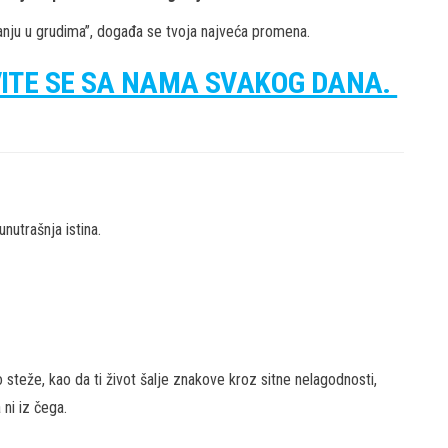
nju u grudima”, događa se tvoja najveća promena.
VITE SE SA NAMA SVAKOG DANA.
nutrašnja istina.
 steže, kao da ti život šalje znakove kroz sitne nelagodnosti,
 ni iz čega.