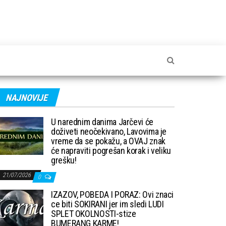
NAJNOVIJE
U narednim danima Jarčevi će
doživeti neočekivano, Lavovima je
vreme da se pokažu, a OVAJ znak
će napraviti pogrešan korak i veliku
grešku!
21/07/2026
0
IZAZOV, POBEDA I PORAZ: Ovi znaci
ce biti SOKIRANI jer im sledi LUDI
SPLET OKOLNOSTI-stize
BUMERANG KARME!