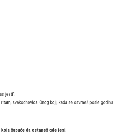
s jesti”.
 ritam, svakodnevica. Onog koji, kada se osvrneš posle godinu
 koja šapuće da ostaneš gde jesi
.