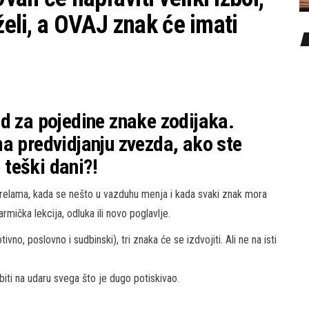
želi, a OVAJ znak će imati
d za pojedine znake zodijaka.
a predvidjanju zvezda, ako ste
teški dani?!
prelama, kada se nešto u vazduhu menja i kada svaki znak mora
mička lekcija, odluka ili novo poglavlje.
no, poslovno i sudbinski), tri znaka će se izdvojiti. Ali ne na isti
biti na udaru svega što je dugo potiskivao.