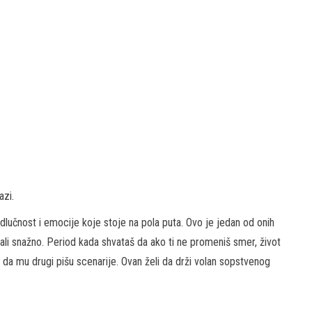
azi.
odlučnost i emocije koje stoje na pola puta. Ovo je jedan od onih
 ali snažno. Period kada shvataš da ako ti ne promeniš smer, život
i da mu drugi pišu scenarije. Ovan želi da drži volan sopstvenog