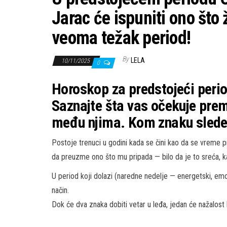
Jarac će ispuniti ono što 
veoma težak period!
By
LELA
10/11/2025
0
Horoskop za predstojeći perio
Saznajte šta vas očekuje prem
među njima. Kom znaku slede 
Postoje trenuci u godini kada se čini kao da se vreme 
da preuzme ono što mu pripada — bilo da je to sreća, kar
U period koji dolazi (naredne nedelje — energetski, emotiv
način.
Dok će dva znaka dobiti vetar u leđa, jedan će nažalost 