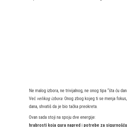
Ne malog izbora, ne trivijalnog, ne onog tipa “šta ću dana
Već
velikog izbora
. Onog zbog kojeg ti se menja fokus,
dana, shvatiš da je bio tačka preokreta.
Ovan sada stoji na spoju dve energije:
hrabrosti koja gura napred
i
potrebe za sigurnošću