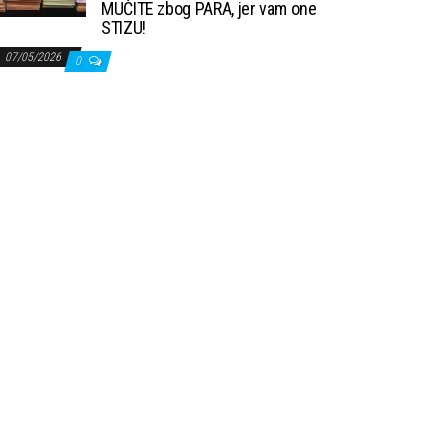
MUČITE zbog PARA, jer vam one
STIZU!
07/05/2026
0