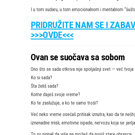
I u tom sudaru, u tom emocionalnom i mentalnom “šušta
PRIDRUŽITE NAM SE I ZABA
>>>OVDE<<<
Ovan se suočava sa sobom
Ono što se sada otkriva nije spoljašnji svet — već tvoja u
Ko si sada?
Šta želiš sada?
Kome daješ svoje vreme?
Ko te zaslužuje, a ko te samo troši?
Već neko vreme osećaš pritisak iznutra, kao da te nešto
iznenadne misli, emotivne ispade, nervozu koja se javlja
To su signali da više ne možeš da nosiš stare obrasce.