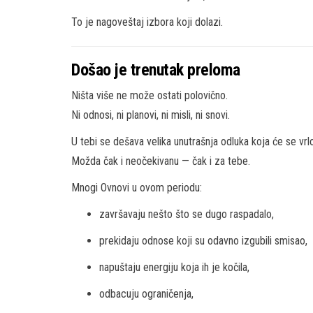
To je nagoveštaj izbora koji dolazi.
Došao je trenutak preloma
Ništa više ne može ostati polovično.
Ni odnosi, ni planovi, ni misli, ni snovi.
U tebi se dešava velika unutrašnja odluka koja će se vrlo
Možda čak i neočekivanu — čak i za tebe.
Mnogi Ovnovi u ovom periodu:
završavaju nešto što se dugo raspadalo,
prekidaju odnose koji su odavno izgubili smisao,
napuštaju energiju koja ih je kočila,
odbacuju ograničenja,