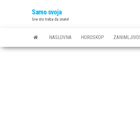
Skip
Samo svoja
to
Sve sto treba da znate!
the
content
NASLOVNA
HOROSKOP
ZANIMLJIVO