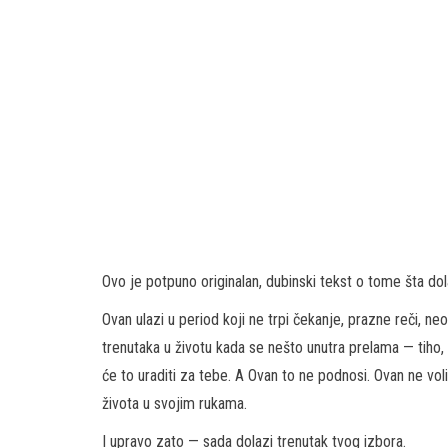
Ovo je potpuno originalan, dubinski tekst o tome šta dol
Ovan ulazi u period koji ne trpi čekanje, prazne reči, ne
trenutaka u životu kada se nešto unutra prelama — tiho,
će to uraditi za tebe. A Ovan to ne podnosi. Ovan ne vol
života u svojim rukama.
I upravo zato — sada dolazi trenutak tvog izbora.