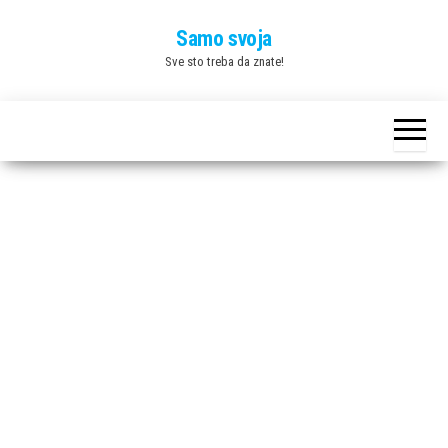
Skip
Samo svoja
to
Sve sto treba da znate!
the
content