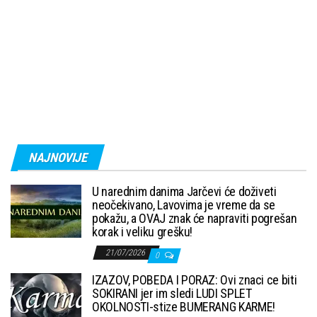
NAJNOVIJE
U narednim danima Jarčevi će doživeti
neočekivano, Lavovima je vreme da se
pokažu, a OVAJ znak će napraviti pogrešan
korak i veliku grešku!
21/07/2026
0
IZAZOV, POBEDA I PORAZ: Ovi znaci ce biti
SOKIRANI jer im sledi LUDI SPLET
OKOLNOSTI-stize BUMERANG KARME!