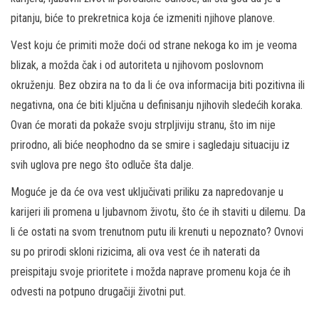
pitanju, biće to prekretnica koja će izmeniti njihove planove.
Vest koju će primiti može doći od strane nekoga ko im je veoma
blizak, a možda čak i od autoriteta u njihovom poslovnom
okruženju. Bez obzira na to da li će ova informacija biti pozitivna ili
negativna, ona će biti ključna u definisanju njihovih sledećih koraka.
Ovan će morati da pokaže svoju strpljiviju stranu, što im nije
prirodno, ali biće neophodno da se smire i sagledaju situaciju iz
svih uglova pre nego što odluče šta dalje.
Moguće je da će ova vest uključivati priliku za napredovanje u
karijeri ili promena u ljubavnom životu, što će ih staviti u dilemu. Da
li će ostati na svom trenutnom putu ili krenuti u nepoznato? Ovnovi
su po prirodi skloni rizicima, ali ova vest će ih naterati da
preispitaju svoje prioritete i možda naprave promenu koja će ih
odvesti na potpuno drugačiji životni put.