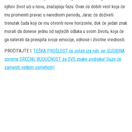
njihov život ući u novu, značajniju fazu. Ovan će dobiti vest koja će
mu promeniti pravac u narednom periodu, Jarac će doživeti
trenutak čuda koji će mu otvoriti nove horizonte, dok će jedan znak
morati da donese jednu od najtežih odluka u svom životu, koja će
ga naterati da preispita svoje emocije, odnose i životne vrednosti.
PROČITAJTE I:
TEŠKA PROŠLOST će ostati iza njih, jer SUDBINA
sprema SREĆNU BUDUĆNOST za OVE znake zodijaka! Suze će
zameniti velikim osmehom!