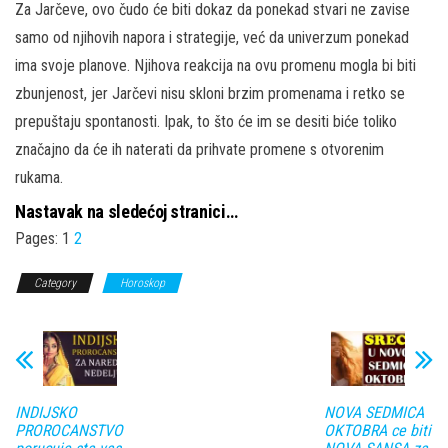
Za Jarčeve, ovo čudo će biti dokaz da ponekad stvari ne zavise
samo od njihovih napora i strategije, već da univerzum ponekad
ima svoje planove. Njihova reakcija na ovu promenu mogla bi biti
zbunjenost, jer Jarčevi nisu skloni brzim promenama i retko se
prepuštaju spontanosti. Ipak, to što će im se desiti biće toliko
značajno da će ih naterati da prihvate promene s otvorenim
rukama.
Nastavak na sledećoj stranici…
Pages:
1
2
Category
Horoskop
INDIJSKO
NOVA SEDMICA
PROROCANSTVO
OKTOBRA ce biti