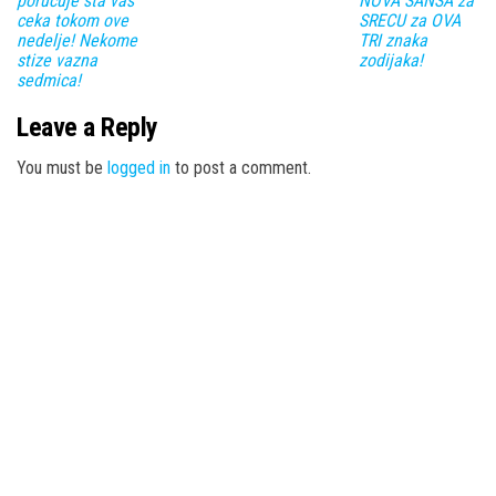
porucuje sta vas
NOVA SANSA za
ceka tokom ove
SRECU za OVA
nedelje! Nekome
TRI znaka
stize vazna
zodijaka!
sedmica!
Leave a Reply
You must be
logged in
to post a comment.