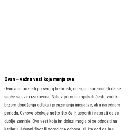
Ovan – važna vest koja menja sve
Ovnovi su poznati po svojoj hrabrosti, energiji i spremnosti da se
suoče sa svim izazovima. Njihov prirodni impuls ih često vodi ka
brzom donošenju odluka i preuzimanju inicijative, ali u narednom
periodu, Ovnove očekuje nešto što će ih usporiti i naterati da se
dublje zamisle. Ova vest koja im dolazi mogla bi se odnositi na
karijeru, ljubavni život ili porodične odnose, ali šta god da je u