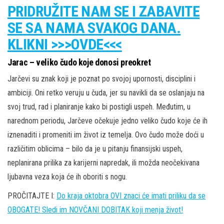
PRIDRUŽITE NAM SE I ZABAVITE
SE SA NAMA SVAKOG DANA.
KLIKNI >>>OVDE<<<
Jarac – veliko čudo koje donosi preokret
Jarčevi su znak koji je poznat po svojoj upornosti, disciplini i
ambiciji. Oni retko veruju u čuda, jer su navikli da se oslanjaju na
svoj trud, rad i planiranje kako bi postigli uspeh. Međutim, u
narednom periodu, Jarčeve očekuje jedno veliko čudo koje će ih
iznenaditi i promeniti im život iz temelja. Ovo čudo može doći u
različitim oblicima – bilo da je u pitanju finansijski uspeh,
neplanirana prilika za karijerni napredak, ili možda neočekivana
ljubavna veza koja će ih oboriti s nogu.
PROČITAJTE I:
Do kraja oktobra OVI znaci će imati priliku da se
OBOGATE! Sledi im NOVČANI DOBITAK koji menja život!