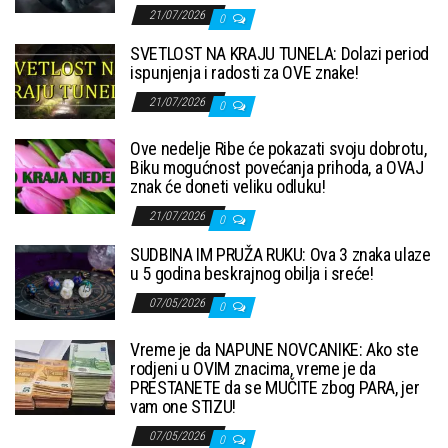
21/07/2026
0
SVETLOST NA KRAJU TUNELA: Dolazi period
ispunjenja i radosti za OVE znake!
21/07/2026
0
Ove nedelje Ribe će pokazati svoju dobrotu,
Biku mogućnost povećanja prihoda, a OVAJ
znak će doneti veliku odluku!
21/07/2026
0
SUDBINA IM PRUŽA RUKU: Ova 3 znaka ulaze
u 5 godina beskrajnog obilja i sreće!
07/05/2026
0
Vreme je da NAPUNE NOVCANIKE: Ako ste
rodjeni u OVIM znacima, vreme je da
PRESTANETE da se MUČITE zbog PARA, jer
vam one STIZU!
07/05/2026
0