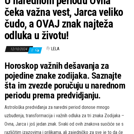
U narednom periodu Ovna
čeka važna vest, Jarca veliko
čudo, a OVAJ znak najteža
odluka u životu!
By
LELA
12/10/2024
0
Horoskop važnih dešavanja za
pojedine znake zodijaka. Saznajte
šta im zvezde poručuju u narednom
periodu prema predvidjanju.
Astrološka predviđanja za naredni period donose mnogo
uzbuđenja, transformacija i važnih odluka za tri znaka Zodijaka –
Ovna, Jarca i još jedan znak. Svaki od ovih znakova suočiće se s
različitim izazovima i prilikama, ali zajedničko za sve je to da će