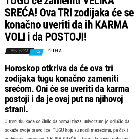
TUGU će zameniti VELIKA
SREĆA! Ova TRI zodijaka će se
konačno uveriti da ih KARMA
VOLI i da POSTOJI!
By
LELA
03/10/2025
0
Horoskop otkriva da će ova tri
zodijaka tugu konačno zameniti
srećom. Oni će se uveriti da karma
postoji i da je ovaj put na njihovoj
strani.
U trenutku kada se činilo da nema izlaza, univerzum je odlučio da
pokaže svoje pravo lice. TUGU koju su nosili mesecima, pa čak i
godinama, zamenjuje VELIKA SREĆA, a karma konačno pokazuje