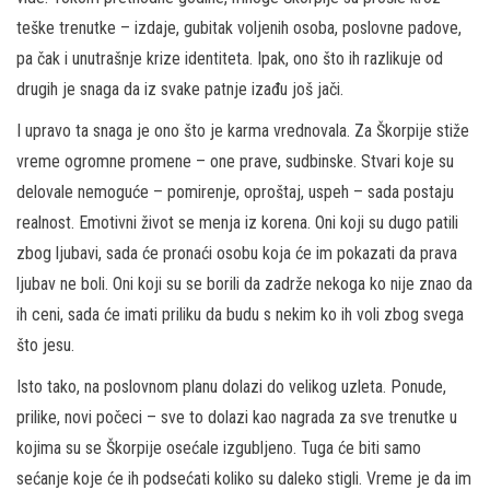
teške trenutke – izdaje, gubitak voljenih osoba, poslovne padove,
pa čak i unutrašnje krize identiteta. Ipak, ono što ih razlikuje od
drugih je snaga da iz svake patnje izađu još jači.
I upravo ta snaga je ono što je karma vrednovala. Za Škorpije stiže
vreme ogromne promene – one prave, sudbinske. Stvari koje su
delovale nemoguće – pomirenje, oproštaj, uspeh – sada postaju
realnost. Emotivni život se menja iz korena. Oni koji su dugo patili
zbog ljubavi, sada će pronaći osobu koja će im pokazati da prava
ljubav ne boli. Oni koji su se borili da zadrže nekoga ko nije znao da
ih ceni, sada će imati priliku da budu s nekim ko ih voli zbog svega
što jesu.
Isto tako, na poslovnom planu dolazi do velikog uzleta. Ponude,
prilike, novi počeci – sve to dolazi kao nagrada za sve trenutke u
kojima su se Škorpije osećale izgubljeno. Tuga će biti samo
sećanje koje će ih podsećati koliko su daleko stigli. Vreme je da im