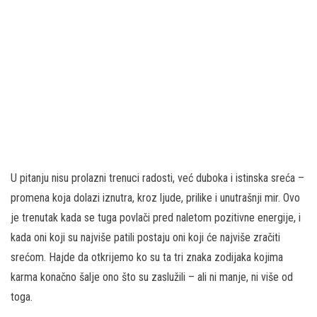
U pitanju nisu prolazni trenuci radosti, već duboka i istinska sreća –
promena koja dolazi iznutra, kroz ljude, prilike i unutrašnji mir. Ovo
je trenutak kada se tuga povlači pred naletom pozitivne energije, i
kada oni koji su najviše patili postaju oni koji će najviše zračiti
srećom. Hajde da otkrijemo ko su ta tri znaka zodijaka kojima
karma konačno šalje ono što su zaslužili – ali ni manje, ni više od
toga.