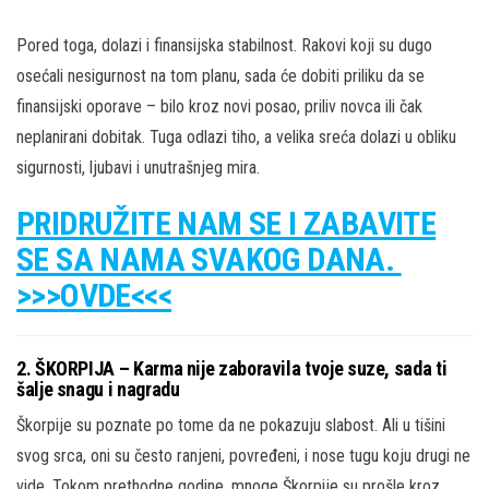
Pored toga, dolazi i finansijska stabilnost. Rakovi koji su dugo
osećali nesigurnost na tom planu, sada će dobiti priliku da se
finansijski oporave – bilo kroz novi posao, priliv novca ili čak
neplanirani dobitak. Tuga odlazi tiho, a velika sreća dolazi u obliku
sigurnosti, ljubavi i unutrašnjeg mira.
PRIDRUŽITE NAM SE I ZABAVITE
SE SA NAMA SVAKOG DANA.
>>>OVDE<<<
2. ŠKORPIJA – Karma nije zaboravila tvoje suze, sada ti
šalje snagu i nagradu
Škorpije su poznate po tome da ne pokazuju slabost. Ali u tišini
svog srca, oni su često ranjeni, povređeni, i nose tugu koju drugi ne
vide. Tokom prethodne godine, mnoge Škorpije su prošle kroz