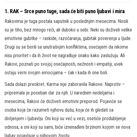
1. RAK – Srce puno tuge, sada će biti puno ljubavi i mira
Rakovima je tuga postala saputnik u poslednjim mesecima. Nosili
su je tiho, bez mnogo reči, ali duboko u sebi. Neki su doživeli velike
emotivne gubitke – raskide, razočaranja, gubitak poverenja u ljude.
Drugi su se borili sa unutrašnjim konfliktima, osećajem da nikome
nisu prioritet i da ih život ne nagrađuje onako kako zaslužuju. Ali
Rakovi, poznati po svojoj osećajnosti, nežnosti i empatiji, uvek
ostaju verni svojim emocijama – čak i kada ih one boli.
Sada dolazi preokret. Karma nije zaboravila Rakove. Naprotiv –
pripremala je poseban dar za njih. U narednim nedeljama i
mesecima, Rakovi će doživeti emotivni preporod. Pojaviće se
osoba koja će razumeti njihovu dušu, koja će ih gledati sa
divljenjem i ljubavlju. Oni koji su već u vezi, osetiće produbljenje
odnosa, a oni koji su sami, biće iznenađeni brzinom kojom se nova
ljubav pojavljuje u njihovom životu.