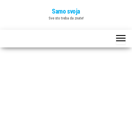
Skip
Samo svoja
to
Sve sto treba da znate!
the
content