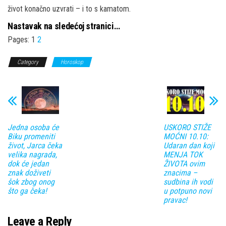
život konačno uzvrati – i to s kamatom.
Nastavak na sledećoj stranici…
Pages:
1
2
Category
Horoskop
Jedna osoba će
USKORO STIŽE
Biku promeniti
MOĆNI 10.10:
život, Jarca čeka
Udaran dan koji
velika nagrada,
MENJA TOK
dok će jedan
ŽIVOTA ovim
znak doživeti
znacima –
šok zbog onog
sudbina ih vodi
što ga čeka!
u potpuno novi
pravac!
Leave a Reply