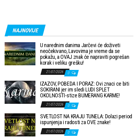
NAJNOVIJE
U narednim danima Jarčevi će doživeti
neočekivano, Lavovima je vreme da se
pokažu, a OVAJ znak će napraviti pogrešan
korak i veliku grešku!
21/07/2026
0
IZAZOV, POBEDA I PORAZ: Ovi znaci ce biti
SOKIRANI jer im sledi LUDI SPLET
OKOLNOSTI-stize BUMERANG KARME!
21/07/2026
0
SVETLOST NA KRAJU TUNELA: Dolazi period
ispunjenja i radosti za OVE znake!
21/07/2026
0