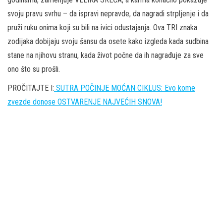
svoju pravu svrhu – da ispravi nepravde, da nagradi strpljenje i da
pruži ruku onima koji su bili na ivici odustajanja. Ova TRI znaka
zodijaka dobijaju svoju šansu da osete kako izgleda kada sudbina
stane na njihovu stranu, kada život počne da ih nagrađuje za sve
ono što su prošli.
PROČITAJTE I:
SUTRA POČINJE MOĆAN CIKLUS: Evo kome
zvezde donose OSTVARENJE NAJVEĆIH SNOVA!