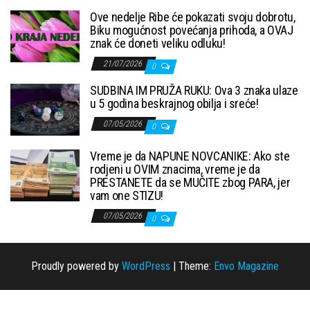
Ove nedelje Ribe će pokazati svoju dobrotu,
Biku mogućnost povećanja prihoda, a OVAJ
znak će doneti veliku odluku!
21/07/2026
0
SUDBINA IM PRUŽA RUKU: Ova 3 znaka ulaze
u 5 godina beskrajnog obilja i sreće!
07/05/2026
0
Vreme je da NAPUNE NOVCANIKE: Ako ste
rodjeni u OVIM znacima, vreme je da
PRESTANETE da se MUČITE zbog PARA, jer
vam one STIZU!
07/05/2026
0
Proudly powered by
WordPress
|
Theme:
Envo Magazine