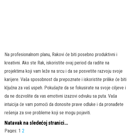
Na profesionalnom planu, Rakovi će biti posebno produktivni i
kreativni. Ako ste Rak, iskoristite ovaj period da radite na
projektima koji vam leže na srcu i da se posvetite razvoju svoje
karijere. Vaša sposobnost da prepoznate i iskoristite prilike će biti
ključna za vaš uspeh. Pokušajte da se fokusirate na svoje ciljeve i
da ne dozvolite da vas emotivni izazovi odvuku sa puta. Vaša
intuicija će vam pomoći da donosite prave odluke i da pronađete
rešenja za sve probleme koji se mogu pojaviti.
Natavak na sledećoj stranici…
Pages:
1
2