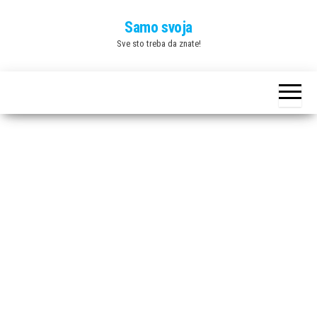
Skip
Samo svoja
to
Sve sto treba da znate!
the
content