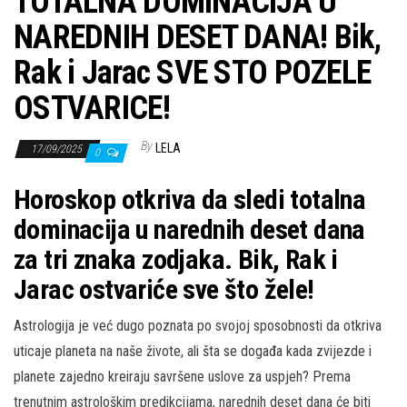
TOTALNA DOMINACIJA U
NAREDNIH DESET DANA! Bik,
Rak i Jarac SVE STO POZELE
OSTVARICE!
By
LELA
17/09/2025
0
Horoskop otkriva da sledi totalna
dominacija u narednih deset dana
za tri znaka zodjaka. Bik, Rak i
Jarac ostvariće sve što žele!
Astrologija je već dugo poznata po svojoj sposobnosti da otkriva
uticaje planeta na naše živote, ali šta se događa kada zvijezde i
planete zajedno kreiraju savršene uslove za uspjeh? Prema
trenutnim astrološkim predikcijama, narednih deset dana će biti