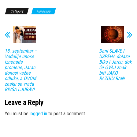
Category
Horoskop
18. septembar –
Dani SLAVE I
Vodolije unose
USPEHA dolaze
iznenada
Biku i Jarcu, dok
promene, Jarac
će OVAJ znak
donosi važne
biti JAKO
odluke, a OVOM
RAZOČARAN!
znaku se vraća
BIVŠA LJUBAV!
Leave a Reply
You must be
logged in
to post a comment.