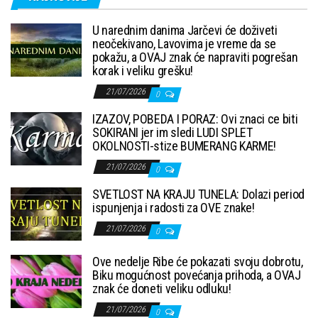
U narednim danima Jarčevi će doživeti
neočekivano, Lavovima je vreme da se
pokažu, a OVAJ znak će napraviti pogrešan
korak i veliku grešku!
21/07/2026
0
IZAZOV, POBEDA I PORAZ: Ovi znaci ce biti
SOKIRANI jer im sledi LUDI SPLET
OKOLNOSTI-stize BUMERANG KARME!
21/07/2026
0
SVETLOST NA KRAJU TUNELA: Dolazi period
ispunjenja i radosti za OVE znake!
21/07/2026
0
Ove nedelje Ribe će pokazati svoju dobrotu,
Biku mogućnost povećanja prihoda, a OVAJ
znak će doneti veliku odluku!
21/07/2026
0