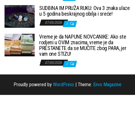
SUDBINA IM PRUŽA RUKU: Ova 3 znaka ulaze
u 5 godina beskrajnog obilja i sreće!
07/05/2026
0
Vreme je da NAPUNE NOVCANIKE: Ako ste
rodjeni u OVIM znacima, vreme je da
PRESTANETE da se MUČITE zbog PARA, jer
vam one STIZU!
07/05/2026
0
Proudly powered by
WordPress
|
Theme:
Envo Magazine