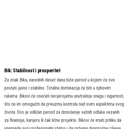
Bik: Stabilnost i prosperitet
Za znak Bika, narednih deset dana biće period u kojem će sve
postati jasno i stabilno. Totalna dominacija će biti u njihovim
rukama. Bikovi će osećati nevjerojatnu unutrašnju snagu i sigurnost,
što će im omogućiti da preuzmu kontrolu nad svim aspektima svog
života. Ovo je odličan period za donošenje važnih odluka vezanih
za finansije, karijeru ili čak lične projekte. Bikovi će imati priliku da
unaprede svoj profesionalni status i da ostvare dugoročne ciljeve