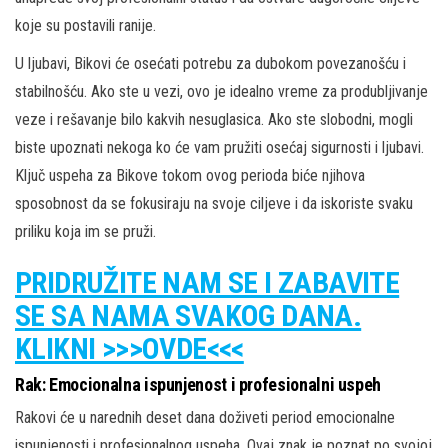
koje su postavili ranije.
U ljubavi, Bikovi će osećati potrebu za dubokom povezanošću i
stabilnošću. Ako ste u vezi, ovo je idealno vreme za produbljivanje
veze i rešavanje bilo kakvih nesuglasica. Ako ste slobodni, mogli
biste upoznati nekoga ko će vam pružiti osećaj sigurnosti i ljubavi.
Ključ uspeha za Bikove tokom ovog perioda biće njihova
sposobnost da se fokusiraju na svoje ciljeve i da iskoriste svaku
priliku koja im se pruži.
PRIDRUŽITE NAM SE I ZABAVITE
SE SA NAMA SVAKOG DANA.
KLIKNI >>>OVDE<<<
Rak: Emocionalna ispunjenost i profesionalni uspeh
Rakovi će u narednih deset dana doživeti period emocionalne
ispunjenosti i profesionalnog uspeha. Ovaj znak je poznat po svojoj