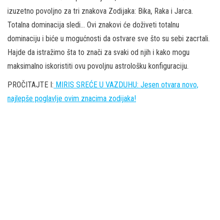
izuzetno povoljno za tri znakova Zodijaka: Bika, Raka i Jarca.
Totalna dominacija sledi… Ovi znakovi će doživeti totalnu
dominaciju i biće u mogućnosti da ostvare sve što su sebi zacrtali.
Hajde da istražimo šta to znači za svaki od njih i kako mogu
maksimalno iskoristiti ovu povoljnu astrološku konfiguraciju.
PROČITAJTE I:
MIRIS SREĆE U VAZDUHU: Jesen otvara novo,
najlepše poglavlje ovim znacima zodijaka!