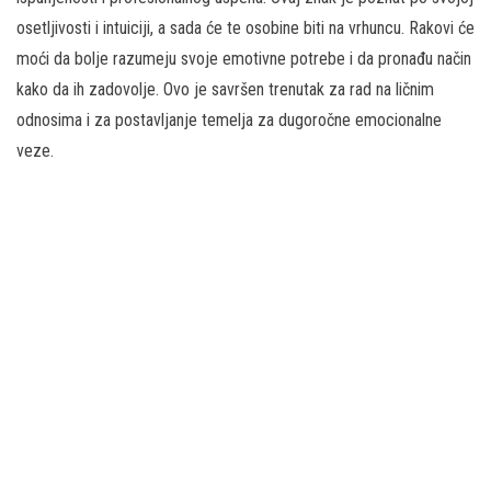
osetljivosti i intuiciji, a sada će te osobine biti na vrhuncu. Rakovi će
moći da bolje razumeju svoje emotivne potrebe i da pronađu način
kako da ih zadovolje. Ovo je savršen trenutak za rad na ličnim
odnosima i za postavljanje temelja za dugoročne emocionalne
veze.