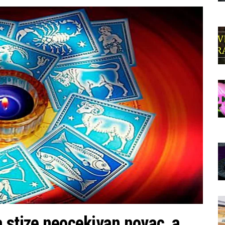
 stize neocekivan novac, a