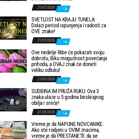
21/07/2026
0
SVETLOST NA KRAJU TUNELA:
Dolazi period ispunjenja i radosti za
OVE znake!
21/07/2026
0
Ove nedelje Ribe će pokazati svoju
dobrotu, Biku mogućnost povećanja
prihoda, a OVAJ znak će doneti
veliku odluku!
21/07/2026
0
SUDBINA IM PRUŽA RUKU: Ova 3
znaka ulaze u 5 godina beskrajnog
obilja i sreće!
07/05/2026
0
Vreme je da NAPUNE NOVCANIKE:
Ako ste rodjeni u OVIM znacima,
vreme je da PRESTANETE da se