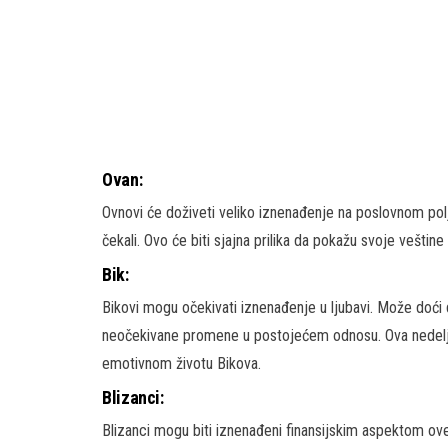
Ovan:
Ovnovi će doživeti veliko iznenađenje na poslovnom pol
čekali. Ovo će biti sjajna prilika da pokažu svoje veštine 
Bik:
Bikovi mogu očekivati iznenađenje u ljubavi. Može doći
neočekivane promene u postojećem odnosu. Ova nedelja
emotivnom životu Bikova.
Blizanci:
Blizanci mogu biti iznenađeni finansijskim aspektom ove