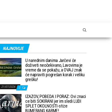
NAJNOVIJE
U narednim danima Jarčevi će
doživeti neočekivano, Lavovima je
vreme da se pokažu, a OVAJ znak
će napraviti pogrešan korak i veliku
grešku!
21/07/2026
0
IZAZOV, POBEDA I PORAZ: Ovi znaci
ce biti SOKIRANI jer im sledi LUDI
SPLET OKOLNOSTI-stize
BUMERANG KARME!