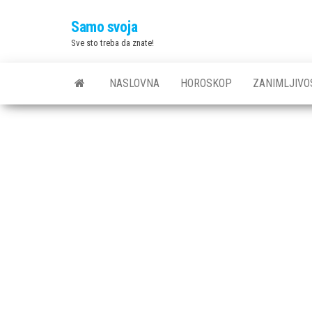
Skip
Samo svoja
to
Sve sto treba da znate!
the
content
NASLOVNA
HOROSKOP
ZANIMLJIVO