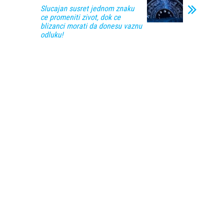
Slucajan susret jednom znaku
ce promeniti zivot, dok ce
blizanci morati da donesu vaznu
odluku!