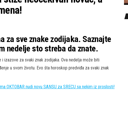
mena!
a za sve znake zodijaka. Saznajte
 nedelje sto streba da znate.
i izazove za svaki znak zodijaka. Ova nedelja može biti
ađenje u svom životu. Evo šta horoskop predviđa za svaki znak
 OKTOBAR nudi novu SANSU za SRECU sa nekim iz proslosti!