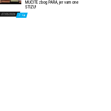
MUČITE zbog PARA, jer vam one
STIZU!
07/05/2026
0