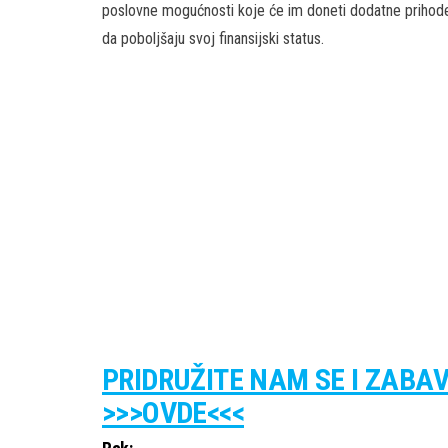
poslovne mogućnosti koje će im doneti dodatne prihode. O
da poboljšaju svoj finansijski status.
PRIDRUŽITE NAM SE I ZABA
>>>OVDE<<<