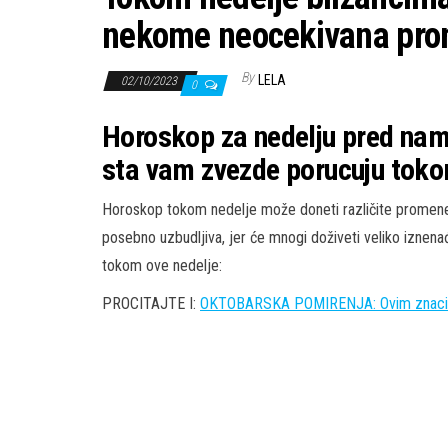
nekome neocekivana pro
By
LELA
02/10/2023
0
Horoskop za nedelju pred nam
sta vam zvezde porucuju tokom
Horoskop tokom nedelje može doneti različite promene 
posebno uzbudljiva, jer će mnogi doživeti veliko iznen
tokom ove nedelje:
PROCITAJTE I:
OKTOBARSKA POMIRENJA: Ovim znacima