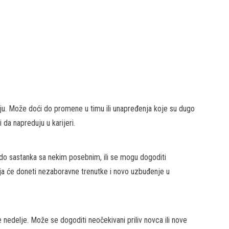
ju. Može doći do promene u timu ili unapređenja koje su dugo
i da napreduju u karijeri.
 do sastanka sa nekim posebnim, ili se mogu dogoditi
 će doneti nezaboravne trenutke i novo uzbuđenje u
 nedelje. Može se dogoditi neočekivani priliv novca ili nove