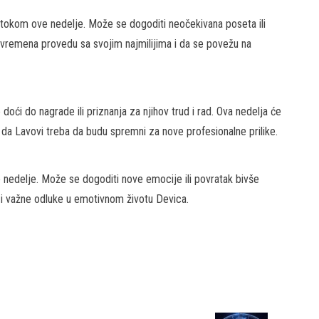
tokom ove nedelje. Može se dogoditi neočekivana poseta ili
e vremena provedu sa svojim najmilijima i da se povežu na
doći do nagrade ili priznanja za njihov trud i rad. Ova nedelja će
ko da Lavovi treba da budu spremni za nove profesionalne prilike.
 nedelje. Može se dogoditi nove emocije ili povratak bivše
te i važne odluke u emotivnom životu Devica.