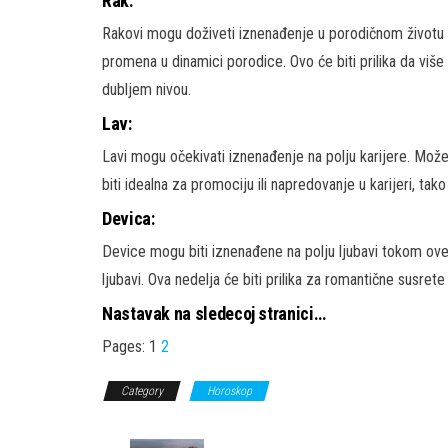
Rak:
Rakovi mogu doživeti iznenađenje u porodičnom životu 
promena u dinamici porodice. Ovo će biti prilika da viš
dubljem nivou.
Lav:
Lavi mogu očekivati iznenađenje na polju karijere. Može 
biti idealna za promociju ili napredovanje u karijeri, ta
Devica:
Device mogu biti iznenađene na polju ljubavi tokom ove
ljubavi. Ova nedelja će biti prilika za romantične susre
Nastavak na sledecoj stranici…
Pages:
1
2
Category
Horoskop