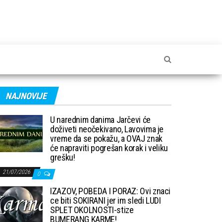
NAJNOVIJE
U narednim danima Jarčevi će
doživeti neočekivano, Lavovima je
vreme da se pokažu, a OVAJ znak
će napraviti pogrešan korak i veliku
grešku!
21/07/2026
0
IZAZOV, POBEDA I PORAZ: Ovi znaci
ce biti SOKIRANI jer im sledi LUDI
SPLET OKOLNOSTI-stize
BUMERANG KARME!