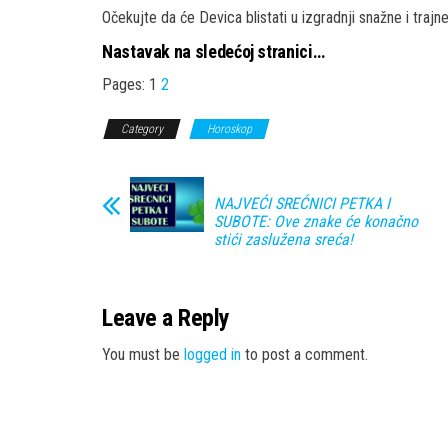
Očekujte da će Devica blistati u izgradnji snažne i traj
Nastavak na sledećoj stranici…
Pages:
1
2
Category
Horoskop
NAJVEĆI SREĆNICI PETKA I
SUBOTE: Ove znake će konačno
stići zaslužena sreća!
Leave a Reply
You must be
logged in
to post a comment.