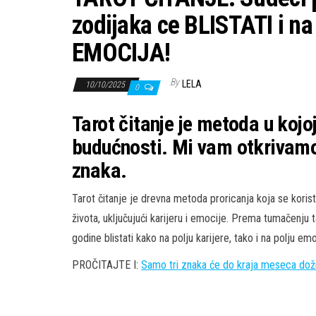
zodijaka ce BLISTATI i na
EMOCIJA!
By
LELA
10/10/2025
0
Tarot čitanje je metoda u kojo
budućnosti. Mi vam otkrivamo 
znaka.
Tarot čitanje je drevna metoda proricanja koja se korist
života, uključujući karijeru i emocije. Prema tumačenju t
godine blistati kako na polju karijere, tako i na polju emo
PROČITAJTE I:
Samo tri znaka će do kraja meseca doži