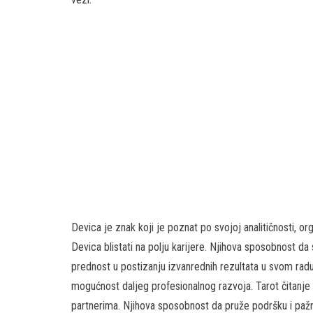
Devica je znak koji je poznat po svojoj analitičnosti, or
Devica blistati na polju karijere. Njihova sposobnost da s
prednost u postizanju izvanrednih rezultata u svom radu.
mogućnost daljeg profesionalnog razvoja. Tarot čitanje 
partnerima. Njihova sposobnost da pruže podršku i pažn