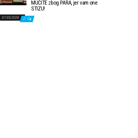
MUČITE zbog PARA, jer vam one
STIZU!
07/05/2026
0