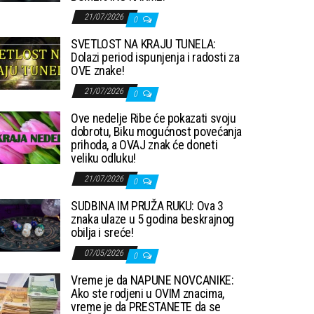
21/07/2026
0
SVETLOST NA KRAJU TUNELA:
Dolazi period ispunjenja i radosti za
OVE znake!
21/07/2026
0
Ove nedelje Ribe će pokazati svoju
dobrotu, Biku mogućnost povećanja
prihoda, a OVAJ znak će doneti
veliku odluku!
21/07/2026
0
SUDBINA IM PRUŽA RUKU: Ova 3
znaka ulaze u 5 godina beskrajnog
obilja i sreće!
07/05/2026
0
Vreme je da NAPUNE NOVCANIKE:
Ako ste rodjeni u OVIM znacima,
vreme je da PRESTANETE da se