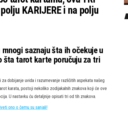
 polju KARIJERE i na polju
j mnogi saznaju šta ih očekuje u
šta tarot karte poručuju za tri
i za dobijanje uvida i razumevanje različitih aspekata našeg
arot karata, postoji nekoliko zodijakalnih znakova koji će ove
cija. U nastavku ću detaljnije opisati tri od tih znakova.
veti ono o čemu su sanjali!