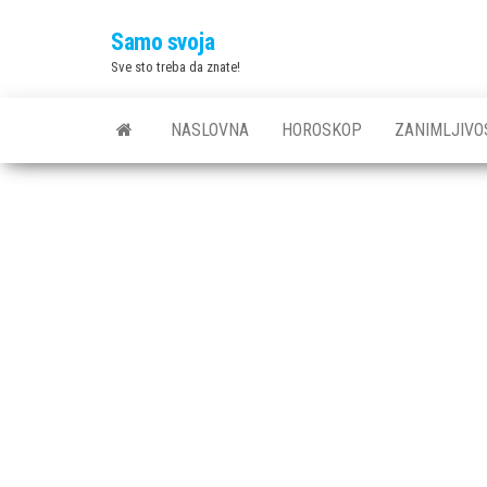
Skip
Samo svoja
to
Sve sto treba da znate!
the
content
NASLOVNA
HOROSKOP
ZANIMLJIVO