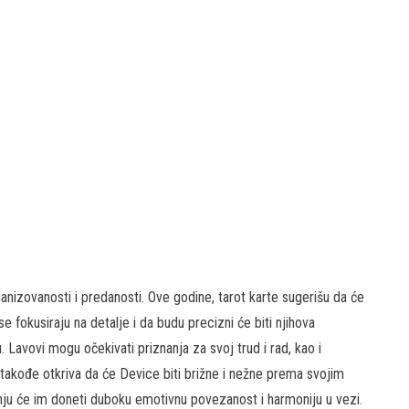
ganizovanosti i predanosti. Ove godine, tarot karte sugerišu da će
e fokusiraju na detalje i da budu precizni će biti njihova
 Lavovi mogu očekivati priznanja za svoj trud i rad, kao i
takođe otkriva da će Device biti brižne i nežne prema svojim
ju će im doneti duboku emotivnu povezanost i harmoniju u vezi.