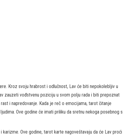
ere. Kroz svoju hrabrost i odlučnost, Lav će biti nepokolebljiv u
Lav zauzeti vođstvenu poziciju u svom polju rada i biti prepoznat
 rast i napredovanje. Kada je reč o emocijama, tarot čitanje
m ljudima. Ove godine će imati priliku da sretnu nekoga posebnog s
 i karizme. Ove godine, tarot karte nagoveštavaju da će Lav proći