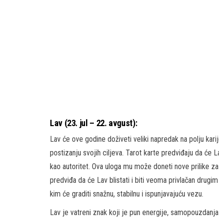
Lav (23. jul – 22. avgust):
Lav će ove godine doživeti veliki napredak na polju karij
postizanju svojih ciljeva. Tarot karte predviđaju da će 
kao autoritet. Ova uloga mu može doneti nove prilike za
predviđa da će Lav blistati i biti veoma privlačan drugi
kim će graditi snažnu, stabilnu i ispunjavajuću vezu.
Lav je vatreni znak koji je pun energije, samopouzdanja