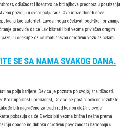
rabrost, odlučnost i liderstvo će biti njihova prednost u postizanju
ođstvenu poziciju u svom polju rada. Ovo može doneti nove
reputaciju kao autoritet. Lavovi mogu očekivati podršku i priznanje
itanje predviđa da će Lav blistati i biti veoma privlačan drugim
iti pažnju i očekujte da će imati snažnu emotivnu vezu sa nekim
VITE SE SA NAMA SVAKOG DANA.
ti na polju karijere. Devica je poznata po svojoj analitičnosti,
ha. Kroz upornost i predanost, Device će postići odlične rezultate
kođe biti nagrađene za trud i rad koji su uložili u svoje
 karte pokazuju da će Devica biti veoma brižna i nežna prema
 pažnju doneće im duboku emotivnu povezanost i harmoniju u