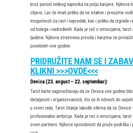
kroz period velikog napretka na polju karijere. Njihova h
ciljeva. Lav će imati priliku da se istakne i preuzme v
mogućnosti za rast i napredak, kao i priliku da izgrade 
od kolega i nadređenih. Kada je reč o emocijama, tarot č
ljudima. Njihova strastvena priroda i harizma će privlač
posebnim ove godine.
PRIDRUŽITE NAM SE I ZABA
KLIKNI >>>OVDE<<<
Devica (23. avgust – 22. septembar):
Tarot karte nagoveštavaju da će Devica ove godine blista
detaljnosti i organizovanosti, što će ih odvesti do uspe
u svom radu. Tarot čitanje takođe otkriva da će Device ta
profesionalne ambicije. Kada je reč o emocijama, tarot
svom partneru. Njihova sposobnost da pruže podršku i
vezi.