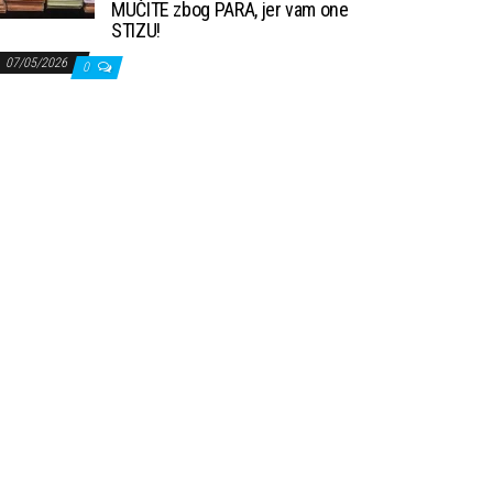
MUČITE zbog PARA, jer vam one
STIZU!
07/05/2026
0