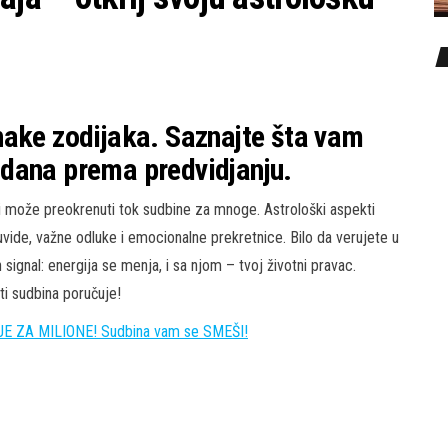
nake zodijaka. Saznajte šta vam
dana prema predvidjanju.
i može preokrenuti tok sudbine za mnoge. Astrološki aspekti
uvide, važne odluke i emocionalne prekretnice. Bilo da verujete u
signal: energija se menja, i sa njom – tvoj životni pravac.
ti sudbina poručuje!
E ZA MILIONE! Sudbina vam se SMEŠI!