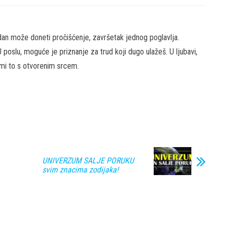
n može doneti pročišćenje, završetak jednog poglavlja.
U poslu, moguće je priznanje za trud koji dugo ulažeš. U ljubavi,
imi to s otvorenim srcem.
UNIVERZUM SALJE PORUKU
svim znacima zodijaka!