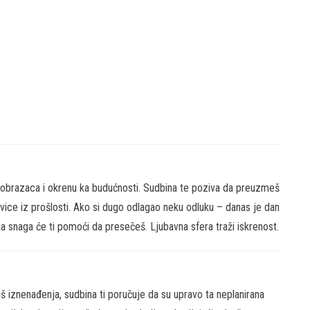
h obrazaca i okrenu ka budućnosti. Sudbina te poziva da preuzmeš
ivice iz prošlosti. Ako si dugo odlagao neku odluku – danas je dan
nja snaga će ti pomoći da presečeš. Ljubavna sfera traži iskrenost.
š iznenađenja, sudbina ti poručuje da su upravo ta neplanirana