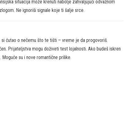
nansijska situacija može krenuti nabolje zahvaljujući odvažnom
zlogom. Ne ignoriši signale koje ti šalje srce.
 si ćutao o nečemu što te tišti – vreme je da progovoriš.
ćen. Prijateljstva mogu doživeti test lojalnosti. Ako budeš iskren
. Moguće su i nove romantične prilike.