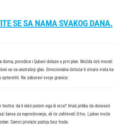
VITE SE SA NAMA SVAKOG DANA.
ja doma, porodice i ljubavi dolaze u prvi plan. Možda ćeš morati
oni se na unutrašnji glas. Emocionalna čistoća ti otvara vrata ka
gu opteretiti. Ne zaboravi svoje granice.
 testira: da li ideš putem ega ili srca? Imaš priliku da doneseš
azi šansa za napredovanje, ali će zahtevati žrtvu. Ljubav može
hodan. Samci privlače pažnju bez truda.