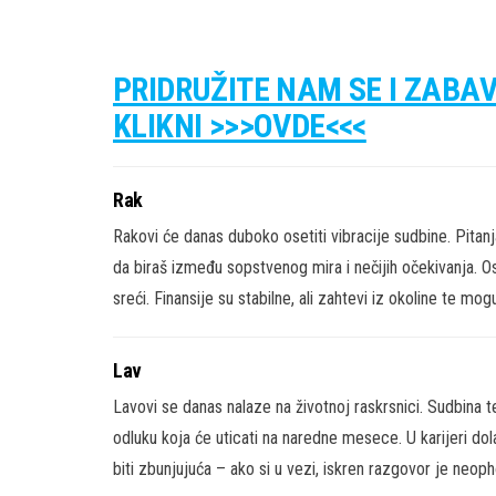
PRIDRUŽITE NAM SE I ZABA
KLIKNI >>>OVDE<<<
Rak
Rakovi će danas duboko osetiti vibracije sudbine. Pitan
da biraš između sopstvenog mira i nečijih očekivanja. Osl
sreći. Finansije su stabilne, ali zahtevi iz okoline te mo
Lav
Lavovi se danas nalaze na životnoj raskrsnici. Sudbina te
odluku koja će uticati na naredne mesece. U karijeri dol
biti zbunjujuća – ako si u vezi, iskren razgovor je neop