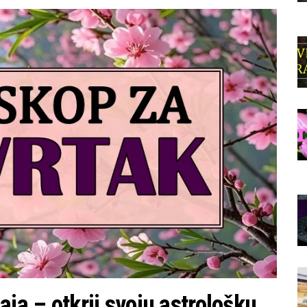
a – otkrij svoju astrološku