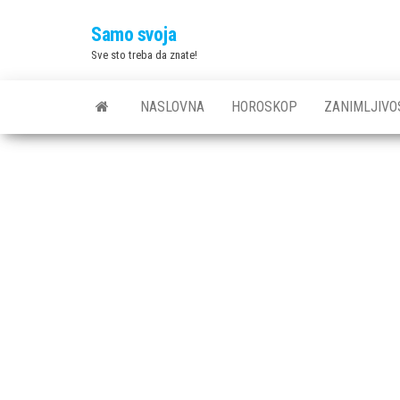
Skip
Samo svoja
to
Sve sto treba da znate!
the
content
NASLOVNA
HOROSKOP
ZANIMLJIVO