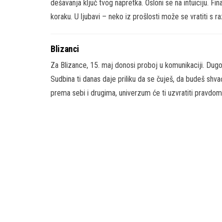
dešavanja ključ tvog napretka. Osloni se na intuiciju. Fi
koraku. U ljubavi – neko iz prošlosti može se vratiti s ra
Blizanci
Za Blizance, 15. maj donosi proboj u komunikaciji. Dugo
Sudbina ti danas daje priliku da se čuješ, da budeš shva
prema sebi i drugima, univerzum će ti uzvratiti pravdom