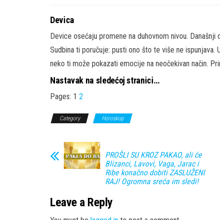
Devica
Device osećaju promene na duhovnom nivou. Današnji da
Sudbina ti poručuje: pusti ono što te više ne ispunjava. 
neko ti može pokazati emocije na neočekivan način. Pr
Nastavak na sledećoj stranici…
Pages:
1
2
Category
Horoskop
PROŠLI SU KROZ PAKAO, ali će
Blizanci, Lavovi, Vaga, Jarac i
Ribe konačno dobiti ZASLUŽENI
RAJ! Ogromna sreća im sledi!
Leave a Reply