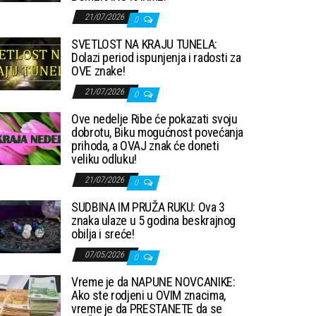
21/07/2026
0
SVETLOST NA KRAJU TUNELA:
Dolazi period ispunjenja i radosti za
OVE znake!
21/07/2026
0
Ove nedelje Ribe će pokazati svoju
dobrotu, Biku mogućnost povećanja
prihoda, a OVAJ znak će doneti
veliku odluku!
21/07/2026
0
SUDBINA IM PRUŽA RUKU: Ova 3
znaka ulaze u 5 godina beskrajnog
obilja i sreće!
07/05/2026
0
Vreme je da NAPUNE NOVCANIKE:
Ako ste rodjeni u OVIM znacima,
vreme je da PRESTANETE da se