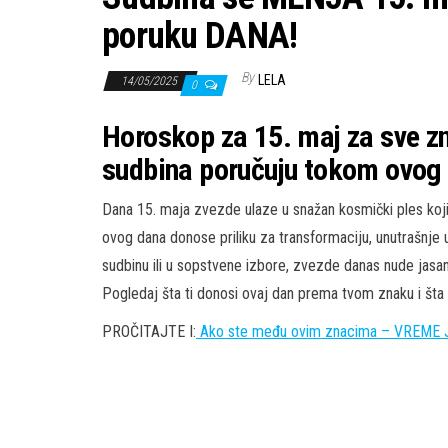
poruku DANA!
By
LELA
14/05/2025
0
Horoskop za 15. maj za sve z
sudbina poručuju tokom ovog 
Dana 15. maja zvezde ulaze u snažan kosmički ples koj
ovog dana donose priliku za transformaciju, unutrašnje 
sudbinu ili u sopstvene izbore, zvezde danas nude jasan 
Pogledaj šta ti donosi ovaj dan prema tvom znaku i šta 
PROČITAJTE I:
Ako ste među ovim znacima – VREME J