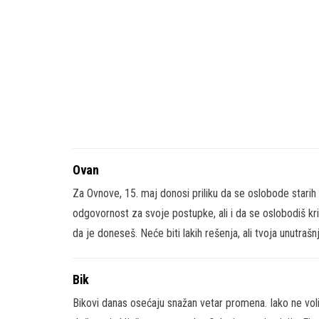
Ovan
Za Ovnove, 15. maj donosi priliku da se oslobode stari
odgovornost za svoje postupke, ali i da se oslobodiš kr
da je doneseš. Neće biti lakih rešenja, ali tvoja unutraš
Bik
Bikovi danas osećaju snažan vetar promena. Iako ne voli