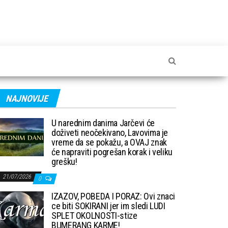
NAJNOVIJE
U narednim danima Jarčevi će
doživeti neočekivano, Lavovima je
vreme da se pokažu, a OVAJ znak
će napraviti pogrešan korak i veliku
grešku!
21/07/2026
0
IZAZOV, POBEDA I PORAZ: Ovi znaci
ce biti SOKIRANI jer im sledi LUDI
SPLET OKOLNOSTI-stize
BUMERANG KARME!