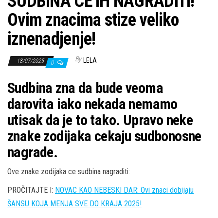
SUDBINA CE IH NAGRADITI!
Ovim znacima stize veliko
iznenadjenje!
By
LELA
18/07/2025
0
Sudbina zna da bude veoma
darovita iako nekada nemamo
utisak da je to tako. Upravo neke
znake zodijaka cekaju sudbonosne
nagrade.
Ove znake zodijaka ce sudbina nagraditi:
PROČITAJTE I:
NOVAC KAO NEBESKI DAR: Ovi znaci dobijaju
ŠANSU KOJA MENJA SVE DO KRAJA 2025!