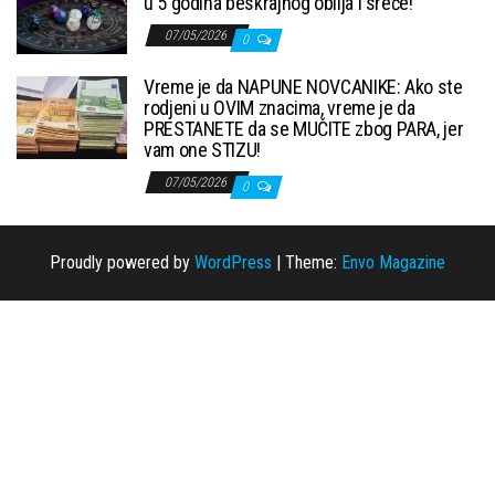
u 5 godina beskrajnog obilja i sreće!
07/05/2026
0
Vreme je da NAPUNE NOVCANIKE: Ako ste
rodjeni u OVIM znacima, vreme je da
PRESTANETE da se MUČITE zbog PARA, jer
vam one STIZU!
07/05/2026
0
Proudly powered by
WordPress
|
Theme:
Envo Magazine