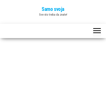
Skip
Samo svoja
to
Sve sto treba da znate!
the
content