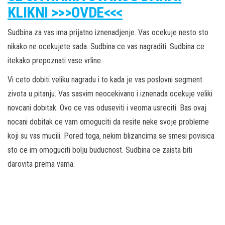
KLIKNI >>>OVDE<<<
Sudbina za vas ima prijatno iznenadjenje. Vas ocekuje nesto sto
nikako ne ocekujete sada. Sudbina ce vas nagraditi. Sudbina ce
itekako prepoznati vase vrline..
Vi ceto dobiti veliku nagradu i to kada je vas poslovni segment
zivota u pitanju. Vas sasvim neocekivano i iznenada ocekuje veliki
novcani dobitak. Ovo ce vas oduseviti i veoma usreciti. Bas ovaj
nocani dobitak ce vam omoguciti da resite neke svoje probleme
koji su vas mucili. Pored toga, nekim blizancima se smesi povisica
sto ce im omoguciti bolju buducnost. Sudbina ce zaista biti
darovita prema vama.