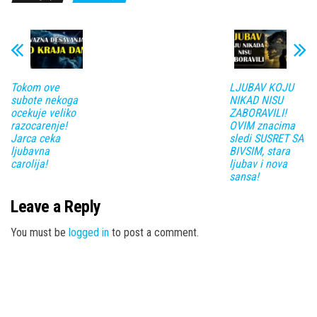
Tokom ove
LJUBAV KOJU
subote nekoga
NIKAD NISU
ocekuje veliko
ZABORAVILI!
razocarenje!
OVIM znacima
Jarca ceka
sledi SUSRET SA
ljubavna
BIVSIM, stara
carolija!
ljubav i nova
sansa!
Leave a Reply
You must be
logged in
to post a comment.