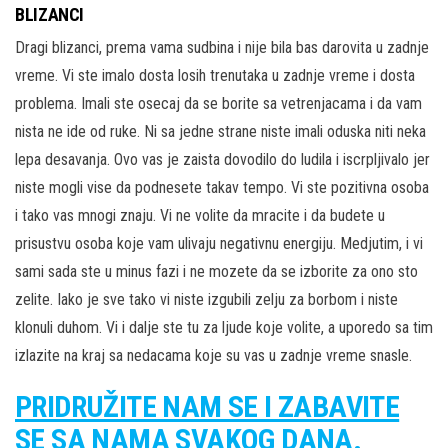
BLIZANCI
Dragi blizanci, prema vama sudbina i nije bila bas darovita u zadnje
vreme. Vi ste imalo dosta losih trenutaka u zadnje vreme i dosta
problema. Imali ste osecaj da se borite sa vetrenjacama i da vam
nista ne ide od ruke. Ni sa jedne strane niste imali oduska niti neka
lepa desavanja. Ovo vas je zaista dovodilo do ludila i iscrpljivalo jer
niste mogli vise da podnesete takav tempo. Vi ste pozitivna osoba
i tako vas mnogi znaju. Vi ne volite da mracite i da budete u
prisustvu osoba koje vam ulivaju negativnu energiju. Medjutim, i vi
sami sada ste u minus fazi i ne mozete da se izborite za ono sto
zelite. Iako je sve tako vi niste izgubili zelju za borbom i niste
klonuli duhom. Vi i dalje ste tu za ljude koje volite, a uporedo sa tim
izlazite na kraj sa nedacama koje su vas u zadnje vreme snasle.
PRIDRUŽITE NAM SE I ZABAVITE
SE SA NAMA SVAKOG DANA.