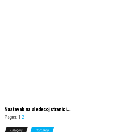
Nastavak na sledecoj stranici…
Pages:
1
2
Category
Horoskop