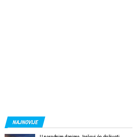
NAJNOVIJE
U narednim danima Jarčevi će doživeti