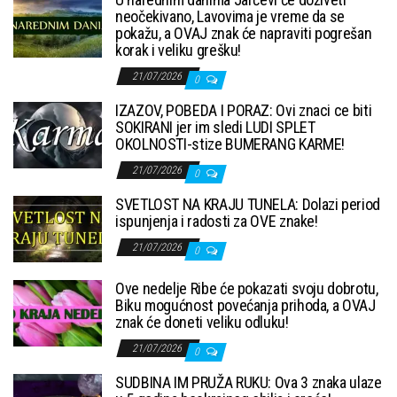
neočekivano, Lavovima je vreme da se
pokažu, a OVAJ znak će napraviti pogrešan
korak i veliku grešku!
21/07/2026
0
IZAZOV, POBEDA I PORAZ: Ovi znaci ce biti
SOKIRANI jer im sledi LUDI SPLET
OKOLNOSTI-stize BUMERANG KARME!
21/07/2026
0
SVETLOST NA KRAJU TUNELA: Dolazi period
ispunjenja i radosti za OVE znake!
21/07/2026
0
Ove nedelje Ribe će pokazati svoju dobrotu,
Biku mogućnost povećanja prihoda, a OVAJ
znak će doneti veliku odluku!
21/07/2026
0
SUDBINA IM PRUŽA RUKU: Ova 3 znaka ulaze