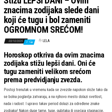
Stižu LEPŠI DANI – Ovim
znacima zodijaka slede dani
koji će tugu i bol zameniti
OGROMNOM SREĆOM!
By
LELA
03/10/2025
0
Horoskop otkriva da ovim znacima
zodijaka stižu lepši dani. Oni će
tugu zameniti velikom srećom
prema predvidjanju zvezda.
Postoji trenutak u vremenu kada se zvezde napokon slože tako da
se bolna poglavlja zatvaraju, a na njihovo mesto dolazi svetlost,
nada i radost. I upravo takav period dolazi za određene znake
zodijaka! Nakon duge tame, tuge, gubitaka ili osećaja stagnacije,