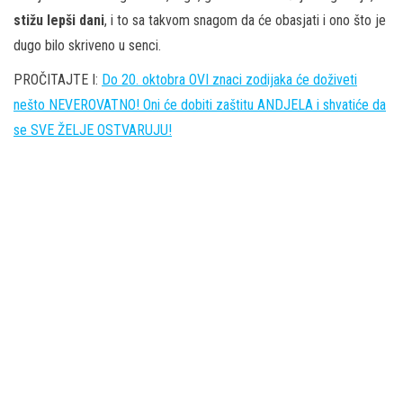
stižu lepši dani
, i to sa takvom snagom da će obasjati i ono što je
dugo bilo skriveno u senci.
PROČITAJTE I:
Do 20. oktobra OVI znaci zodijaka će doživeti
nešto NEVEROVATNO! Oni će dobiti zaštitu ANDJELA i shvatiće da
se SVE ŽELJE OSTVARUJU!