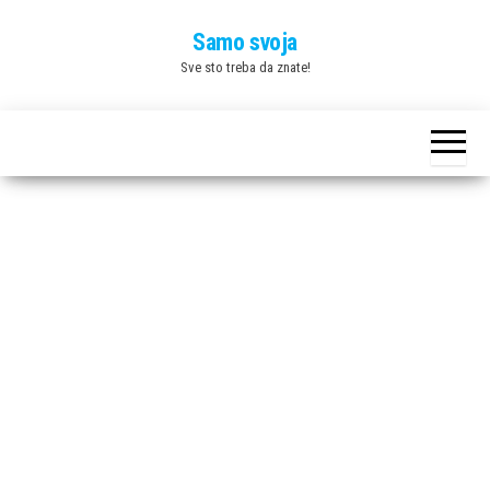
Skip
Samo svoja
to
Sve sto treba da znate!
the
content