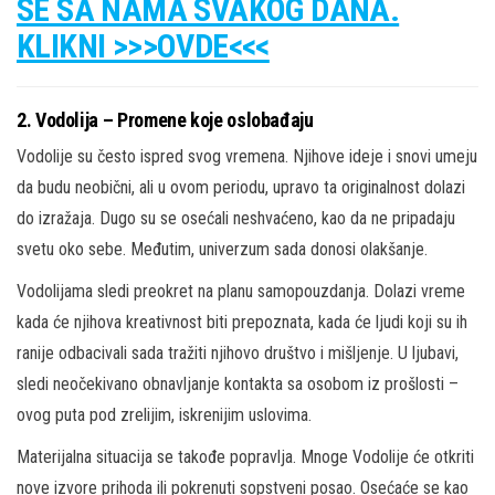
SE SA NAMA SVAKOG DANA.
KLIKNI >>>OVDE<<<
2. Vodolija – Promene koje oslobađaju
Vodolije su često ispred svog vremena. Njihove ideje i snovi umeju
da budu neobični, ali u ovom periodu, upravo ta originalnost dolazi
do izražaja. Dugo su se osećali neshvaćeno, kao da ne pripadaju
svetu oko sebe. Međutim, univerzum sada donosi olakšanje.
Vodolijama sledi preokret na planu samopouzdanja. Dolazi vreme
kada će njihova kreativnost biti prepoznata, kada će ljudi koji su ih
ranije odbacivali sada tražiti njihovo društvo i mišljenje. U ljubavi,
sledi neočekivano obnavljanje kontakta sa osobom iz prošlosti –
ovog puta pod zrelijim, iskrenijim uslovima.
Materijalna situacija se takođe popravlja. Mnoge Vodolije će otkriti
nove izvore prihoda ili pokrenuti sopstveni posao. Osećaće se kao