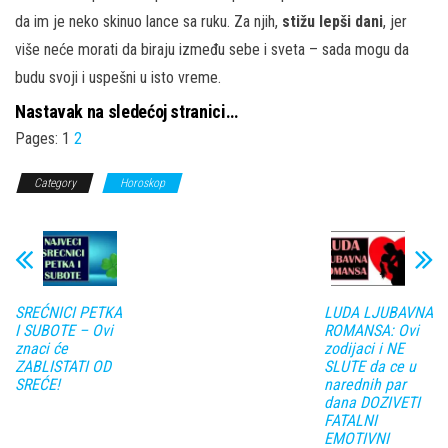
da im je neko skinuo lance sa ruku. Za njih,
stižu lepši dani
, jer
više neće morati da biraju između sebe i sveta – sada mogu da
budu svoji i uspešni u isto vreme.
Nastavak na sledećoj stranici…
Pages:
1
2
Category
Horoskop
SREĆNICI PETKA
LUDA LJUBAVNA
I SUBOTE – Ovi
ROMANSA: Ovi
znaci će
zodijaci i NE
ZABLISTATI OD
SLUTE da ce u
SREĆE!
narednih par
dana DOZIVETI
FATALNI
EMOTIVNI