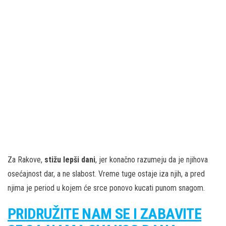
Za Rakove,
stižu lepši dani
, jer konačno razumeju da je njihova
osećajnost dar, a ne slabost. Vreme tuge ostaje iza njih, a pred
njima je period u kojem će srce ponovo kucati punom snagom.
PRIDRUŽITE NAM SE I ZABAVITE