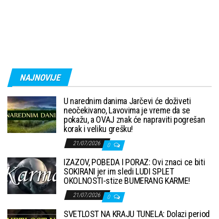
NAJNOVIJE
U narednim danima Jarčevi će doživeti
neočekivano, Lavovima je vreme da se
pokažu, a OVAJ znak će napraviti pogrešan
korak i veliku grešku!
21/07/2026
0
IZAZOV, POBEDA I PORAZ: Ovi znaci ce biti
SOKIRANI jer im sledi LUDI SPLET
OKOLNOSTI-stize BUMERANG KARME!
21/07/2026
0
SVETLOST NA KRAJU TUNELA: Dolazi period