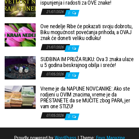
ispunjenja i radosti za OVE znake!
21/07/2026
0
Ove nedelje Ribe će pokazati svoju dobrotu,
Biku mogućnost povećanja prihoda, a OVAJ
znak će doneti veliku odluku!
21/07/2026
0
SUDBINA IM PRUŽA RUKU: Ova 3 znaka ulaze
u 5 godina beskrajnog obilja i sreće!
07/05/2026
0
Vreme je da NAPUNE NOVCANIKE: Ako ste
rodjeni u OVIM znacima, vreme je da
PRESTANETE da se MUČITE zbog PARA, jer
vam one STIZU!
07/05/2026
0
Proudly powered by
WordPress
|
Theme:
Envo Magazine