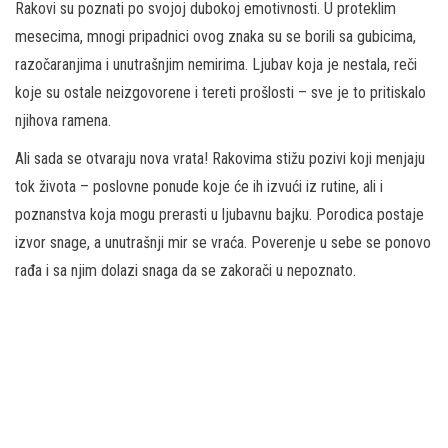
Rakovi su poznati po svojoj dubokoj emotivnosti. U proteklim
mesecima, mnogi pripadnici ovog znaka su se borili sa gubicima,
razočaranjima i unutrašnjim nemirima. Ljubav koja je nestala, reči
koje su ostale neizgovorene i tereti prošlosti – sve je to pritiskalo
njihova ramena.
Ali sada se otvaraju nova vrata! Rakovima stižu pozivi koji menjaju
tok života – poslovne ponude koje će ih izvući iz rutine, ali i
poznanstva koja mogu prerasti u ljubavnu bajku. Porodica postaje
izvor snage, a unutrašnji mir se vraća. Poverenje u sebe se ponovo
rađa i sa njim dolazi snaga da se zakorači u nepoznato.