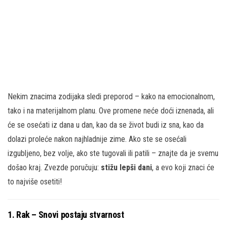
Nekim znacima zodijaka sledi preporod – kako na emocionalnom,
tako i na materijalnom planu. Ove promene neće doći iznenada, ali
će se osećati iz dana u dan, kao da se život budi iz sna, kao da
dolazi proleće nakon najhladnije zime. Ako ste se osećali
izgubljeno, bez volje, ako ste tugovali ili patili – znajte da je svemu
došao kraj. Zvezde poručuju:
stižu lepši dani
, a evo koji znaci će
to najviše osetiti!
1. Rak – Snovi postaju stvarnost