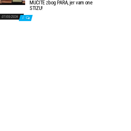
MUČITE zbog PARA, jer vam one
STIZU!
07/05/2026
0