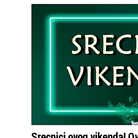
Srecnici ovog vikenda! Ov