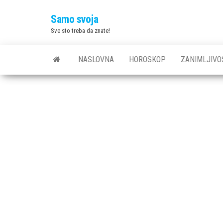
Skip
Samo svoja
to
Sve sto treba da znate!
the
content
NASLOVNA
HOROSKOP
ZANIMLJIVO