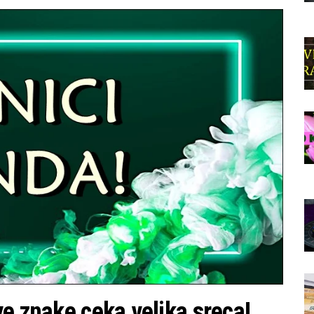
e znake ceka velika sreca!