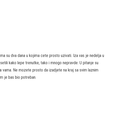
vama su dva dana u kojima cete prosto uzivati. Iza vas je nedelja u
osetili kako lepe trenutke, tako i mnogo nepravde. U pitanje su
ema vama. Ne mozete prosto da izadjete na kraj sa svim laznim
am je bas bio potreban.