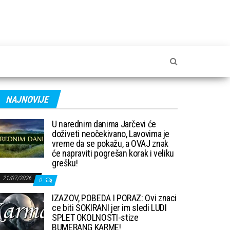
NAJNOVIJE
U narednim danima Jarčevi će
doživeti neočekivano, Lavovima je
vreme da se pokažu, a OVAJ znak
će napraviti pogrešan korak i veliku
grešku!
21/07/2026
0
IZAZOV, POBEDA I PORAZ: Ovi znaci
ce biti SOKIRANI jer im sledi LUDI
SPLET OKOLNOSTI-stize
BUMERANG KARME!