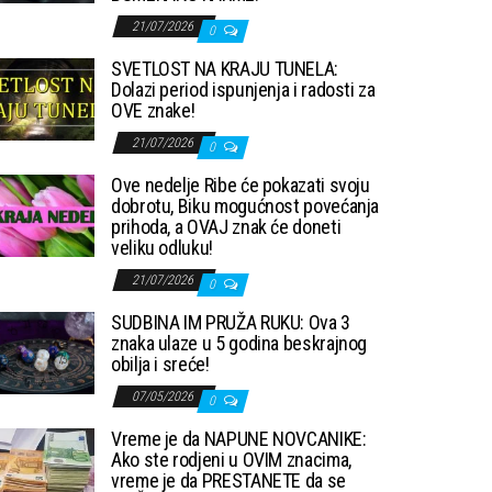
21/07/2026
0
SVETLOST NA KRAJU TUNELA:
Dolazi period ispunjenja i radosti za
OVE znake!
21/07/2026
0
Ove nedelje Ribe će pokazati svoju
dobrotu, Biku mogućnost povećanja
prihoda, a OVAJ znak će doneti
veliku odluku!
21/07/2026
0
SUDBINA IM PRUŽA RUKU: Ova 3
znaka ulaze u 5 godina beskrajnog
obilja i sreće!
07/05/2026
0
Vreme je da NAPUNE NOVCANIKE:
Ako ste rodjeni u OVIM znacima,
vreme je da PRESTANETE da se