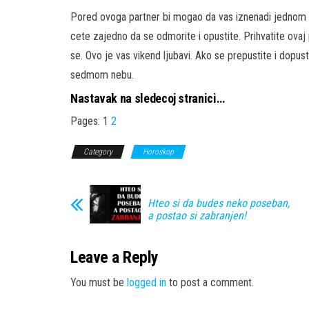
Pored ovoga partner bi mogao da vas iznenadi jednom 
cete zajedno da se odmorite i opustite. Prihvatite ovaj
se. Ovo je vas vikend ljubavi. Ako se prepustite i dopu
sedmom nebu.
Nastavak na sledecoj stranici…
Pages:
1
2
Category
Horoskop
Hteo si da budes neko poseban,
a postao si zabranjen!
Leave a Reply
You must be
logged in
to post a comment.