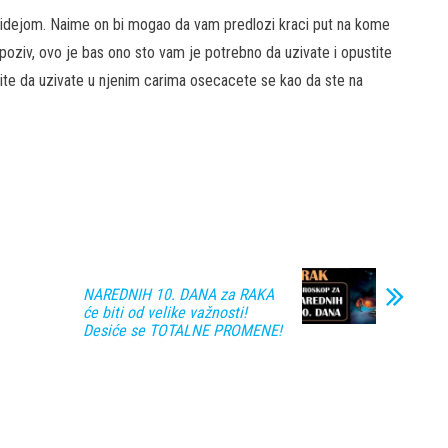
idejom. Naime on bi mogao da vam predlozi kraci put na kome
 poziv, ovo je bas ono sto vam je potrebno da uzivate i opustite
stite da uzivate u njenim carima osecacete se kao da ste na
NAREDNIH 10. DANA za RAKA
će biti od velike važnosti!
Desiće se TOTALNE PROMENE!