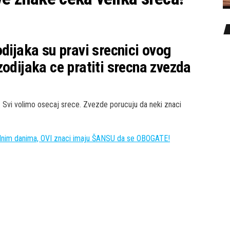
dijaka su pravi srecnici ovog
zodijaka ce pratiti srecna zvezda
. Svi volimo osecaj srece. Zvezde porucuju da neki znaci
nim danima, OVI znaci imaju ŠANSU da se OBOGATE!