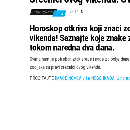
By
LELA
13/10/2023
0
Horoskop otkriva koji znaci zo
vikenda! Saznajte koje znake 
tokom naredna dva dana.
Svima nam je potreban zrak srece i nade za bolje dane
zodijaka su pravi srecnici ovog vikenda.
PROCITAJTE
IMAĆE NOVCA više NEGO IKADA: U nared