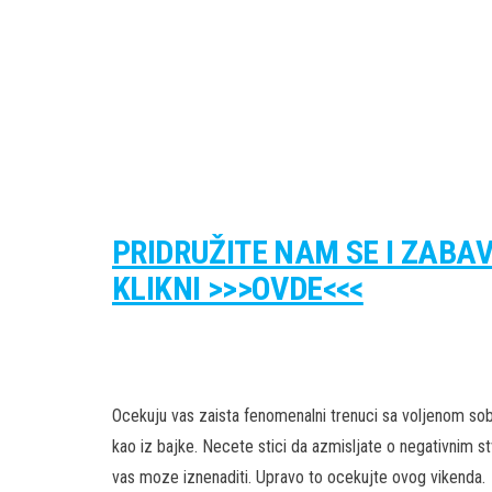
PRIDRUŽITE NAM SE I ZABA
KLIKNI >>>OVDE<<<
Ocekuju vas zaista fenomenalni trenuci sa voljenom sob
kao iz bajke. Necete stici da azmisljate o negativnim st
vas moze iznenaditi. Upravo to ocekujte ovog vikenda.