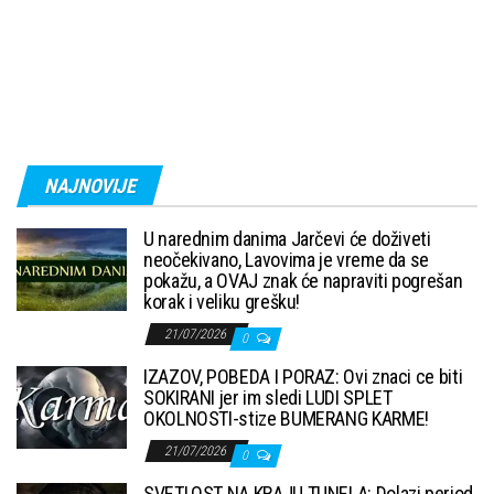
NAJNOVIJE
U narednim danima Jarčevi će doživeti
neočekivano, Lavovima je vreme da se
pokažu, a OVAJ znak će napraviti pogrešan
korak i veliku grešku!
21/07/2026
0
IZAZOV, POBEDA I PORAZ: Ovi znaci ce biti
SOKIRANI jer im sledi LUDI SPLET
OKOLNOSTI-stize BUMERANG KARME!
21/07/2026
0
SVETLOST NA KRAJU TUNELA: Dolazi period