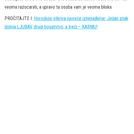
veoma razocarati, a upravo ta osoba vam je veoma bliska.
PROČITAJTE I:
Horoskop otkriva najveće iznenađenje: Jedan znak
dobija LJUBAV, drugi bogatstvo, a treći – KARMU!