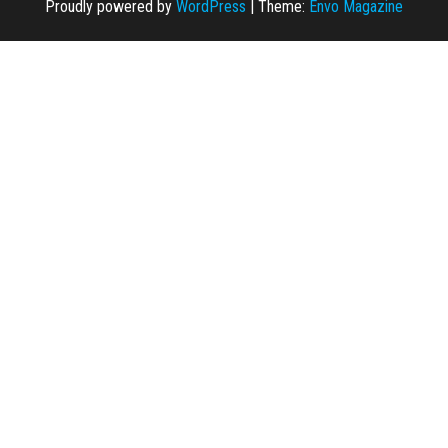
Proudly powered by
WordPress
|
Theme:
Envo Magazine