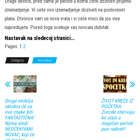
Drage device, pred vama je period u kome cete doziveti prijatno
iznenadjenje. Vi cete ovo iznenadjenje doziveti na poslovnom
planu. Otvorice vam se nova vrata i vi cete moci da jos vise
napredujete. Pored toga ocekuje vas novcani dobitak.
Nastavak na sledecoj stranici…
Pages:
1
2
Category
Horoskop
Druga nedelja
ŽIVOT KREĆE IZ
oktobra će za
POČETKA:
ove znake biti
Zvezde otkrivaju
FANTASTIČNA!
ko ulazi u
Njima sledi
magičan period
NEOČEKIVANI
pun radosti!
NOVAC, koji će