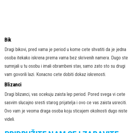
Bik
Dragi bikovi, pred vama je period u kome cete shvatiti da je jedna
osoba itekako iskrena prema vama bez skrivenih namera. Dugo ste
sumnjali u tu osobu i imali obrambeni stav, samo zato sto su drugi
vam govorili lazi. Konacno cete dobiti dokaz iskrenosti.
Blizanci
Dragi blizanci, vas ocekuju zaista lep period. Pored svega vi cete
sasvim slucajno sresti starog prijatelja i ovo ce vas zaista usreciti.
Ovo vam je veoma draga osoba koju sticajem okolnosti dugo niste
videli.