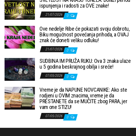
ispunjenja i radosti za OVE znake!
21/07/2026
0
Ove nedelje Ribe će pokazati svoju dobrotu,
Biku mogućnost povećanja prihoda, a OVAJ
znak će doneti veliku odluku!
21/07/2026
0
SUDBINA IM PRUŽA RUKU: Ova 3 znaka ulaze
u 5 godina beskrajnog obilja i sreće!
07/05/2026
0
Vreme je da NAPUNE NOVCANIKE: Ako ste
rodjeni u OVIM znacima, vreme je da
PRESTANETE da se MUČITE zbog PARA, jer
vam one STIZU!
07/05/2026
0