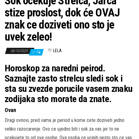
Sok ocekuje Strelca, Jarca
stize proslost, dok će OVAJ
znak ce doziveti ono sto je
uvek zeleo!
By
LELA
06/10/2025
0
Horoskop za naredni peirod.
Saznajte zasto strelcu sledi sok i
sta su zvezde porucile vasem znaku
zodijaka sto morate da znate.
Ovan
Dragi ovnovi, pred vama je period u kome cete doziveti jedno
veliko razocarenje. Ovo ce ujedno biti i sok za vas jer to ne
ocekujete to od ove osobe. Ova osoba ce uciniti nesto sto ce vas