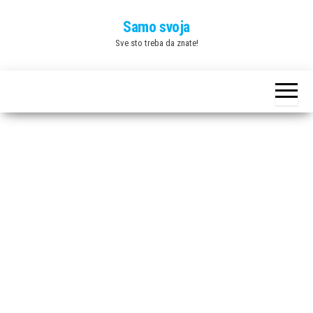
Skip
Samo svoja
to
Sve sto treba da znate!
the
content