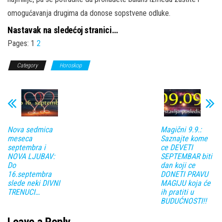
omogućavanja drugima da donose sopstvene odluke.
Nastavak na sledećoj stranici…
Pages:
1
2
Category
Horoskop
Nova sedmica
Magični 9.9.:
meseca
Saznajte kome
septembra i
ce DEVETI
NOVA LJUBAV:
SEPTEMBAR biti
Do
dan koji ce
16.septembra
DONETI PRAVU
slede neki DIVNI
MAGIJU koja će
TRENUCI…
ih pratiti u
BUDUĆNOSTI!!