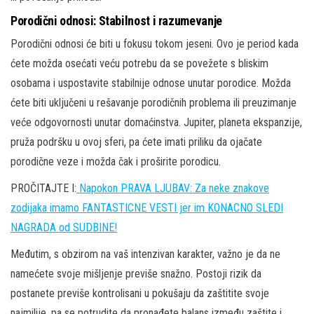
Porodični odnosi: Stabilnost i razumevanje
Porodični odnosi će biti u fokusu tokom jeseni. Ovo je period kada
ćete možda osećati veću potrebu da se povežete s bliskim
osobama i uspostavite stabilnije odnose unutar porodice. Možda
ćete biti uključeni u rešavanje porodičnih problema ili preuzimanje
veće odgovornosti unutar domaćinstva. Jupiter, planeta ekspanzije,
pruža podršku u ovoj sferi, pa ćete imati priliku da ojačate
porodične veze i možda čak i proširite porodicu.
PROČITAJTE I:
Napokon PRAVA LJUBAV: Za neke znakove
zodijaka imamo FANTASTICNE VESTI jer im KONACNO SLEDI
NAGRADA od SUDBINE!
Međutim, s obzirom na vaš intenzivan karakter, važno je da ne
namećete svoje mišljenje previše snažno. Postoji rizik da
postanete previše kontrolisani u pokušaju da zaštitite svoje
najmilije, pa se potrudite da pronađete balans između zaštite i