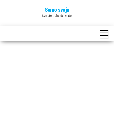
Skip
Samo svoja
to
Sve sto treba da znate!
the
content