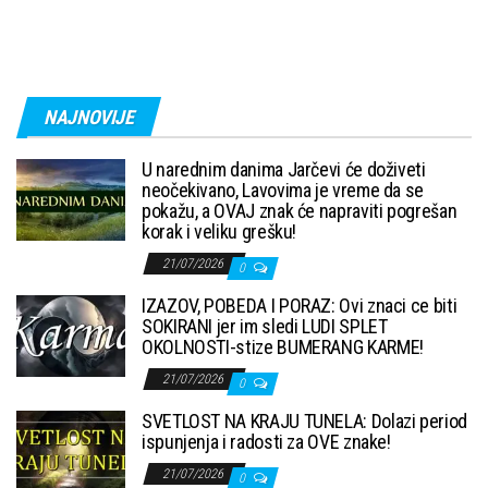
NAJNOVIJE
U narednim danima Jarčevi će doživeti
neočekivano, Lavovima je vreme da se
pokažu, a OVAJ znak će napraviti pogrešan
korak i veliku grešku!
21/07/2026
0
IZAZOV, POBEDA I PORAZ: Ovi znaci ce biti
SOKIRANI jer im sledi LUDI SPLET
OKOLNOSTI-stize BUMERANG KARME!
21/07/2026
0
SVETLOST NA KRAJU TUNELA: Dolazi period
ispunjenja i radosti za OVE znake!
21/07/2026
0