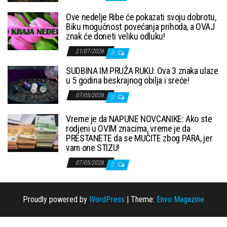
Ove nedelje Ribe će pokazati svoju dobrotu,
Biku mogućnost povećanja prihoda, a OVAJ
znak će doneti veliku odluku!
21/07/2026
0
SUDBINA IM PRUŽA RUKU: Ova 3 znaka ulaze
u 5 godina beskrajnog obilja i sreće!
07/05/2026
0
Vreme je da NAPUNE NOVCANIKE: Ako ste
rodjeni u OVIM znacima, vreme je da
PRESTANETE da se MUČITE zbog PARA, jer
vam one STIZU!
07/05/2026
0
Proudly powered by
WordPress
|
Theme:
Envo Magazine