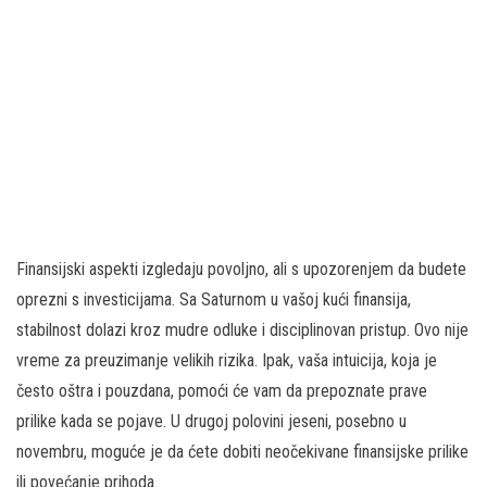
Finansijski aspekti izgledaju povoljno, ali s upozorenjem da budete
oprezni s investicijama. Sa Saturnom u vašoj kući finansija,
stabilnost dolazi kroz mudre odluke i disciplinovan pristup. Ovo nije
vreme za preuzimanje velikih rizika. Ipak, vaša intuicija, koja je
često oštra i pouzdana, pomoći će vam da prepoznate prave
prilike kada se pojave. U drugoj polovini jeseni, posebno u
novembru, moguće je da ćete dobiti neočekivane finansijske prilike
ili povećanje prihoda.