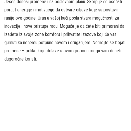
Jesen donosi promene i na poslovnom planu. Škorpije će osećati
porast energije i motivacije da ostvare ciljeve koje su postavili
ranije ove godine. Uran u vašoj kući posla stvara mogućnosti za
inovacije i nove pristupe radu. Moguće je da ćete biti primorani da
izađete iz svoje zone komfora i prihvatite izazove koji će vas
gurnuti ka nečemu potpuno novom i drugačijem. Nemojte se bojati
promene – prilike koje dolaze u ovom periodu mogu vam doneti
dugoročne koristi.