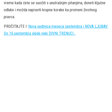
vreme kada ćete se suočiti s unutrašnjim pitanjima, doneti ključne
odluke i možda napraviti krupne korake ka promeni životnog
pravca.
PROČITAJTE I:
Nova sedmica meseca septembra i NOVA LJUBAV:
Do 16.septembra slede neki DIVNI TRENUCI…