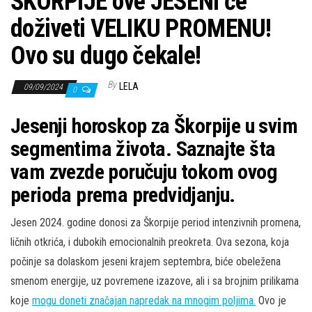
ŠKORPIJE ove JESENI će
doživeti VELIKU PROMENU!
Ovo su dugo čekale!
By
LELA
09/09/2024
0
Jesenji horoskop za Škorpije u svim
segmentima života. Saznajte šta
vam zvezde poručuju tokom ovog
perioda prema predvidjanju.
Jesen 2024. godine donosi za Škorpije period intenzivnih promena,
ličnih otkrića, i dubokih emocionalnih preokreta. Ova sezona, koja
počinje sa dolaskom jeseni krajem septembra, biće obeležena
smenom energije, uz povremene izazove, ali i sa brojnim prilikama
koje
mogu doneti značajan napredak na mnogim poljima.
Ovo je