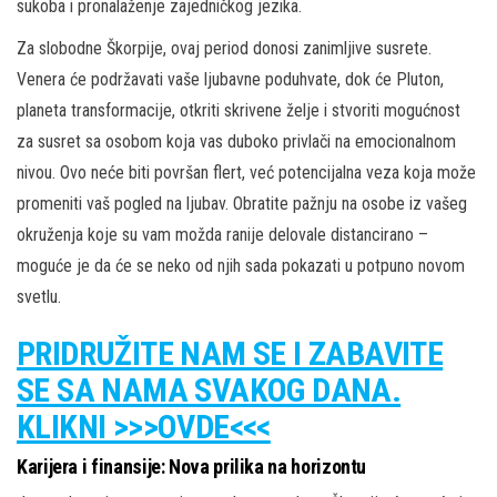
sukoba i pronalaženje zajedničkog jezika.
Za slobodne Škorpije, ovaj period donosi zanimljive susrete.
Venera će podržavati vaše ljubavne poduhvate, dok će Pluton,
planeta transformacije, otkriti skrivene želje i stvoriti mogućnost
za susret sa osobom koja vas duboko privlači na emocionalnom
nivou. Ovo neće biti površan flert, već potencijalna veza koja može
promeniti vaš pogled na ljubav. Obratite pažnju na osobe iz vašeg
okruženja koje su vam možda ranije delovale distancirano –
moguće je da će se neko od njih sada pokazati u potpuno novom
svetlu.
PRIDRUŽITE NAM SE I ZABAVITE
SE SA NAMA SVAKOG DANA.
KLIKNI >>>OVDE<<<
Karijera i finansije: Nova prilika na horizontu