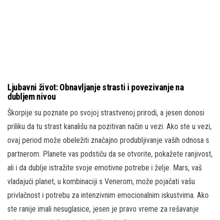
Ljubavni život: Obnavljanje strasti i povezivanje na
dubljem nivou
Škorpije su poznate po svojoj strastvenoj prirodi, a jesen donosi
priliku da tu strast kanališu na pozitivan način u vezi. Ako ste u vezi,
ovaj period može obeležiti značajno produbljivanje vaših odnosa s
partnerom. Planete vas podstiču da se otvorite, pokažete ranjivost,
ali i da dublje istražite svoje emotivne potrebe i želje. Mars, vaš
vladajući planet, u kombinaciji s Venerom, može pojačati vašu
privlačnost i potrebu za intenzivnim emocionalnim iskustvima. Ako
ste ranije imali nesuglasice, jesen je pravo vreme za rešavanje