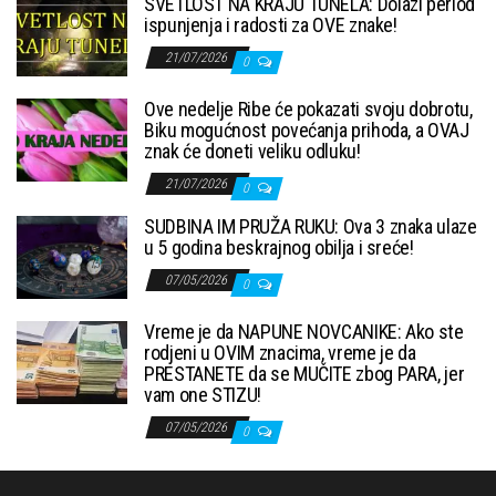
SVETLOST NA KRAJU TUNELA: Dolazi period
ispunjenja i radosti za OVE znake!
21/07/2026
0
Ove nedelje Ribe će pokazati svoju dobrotu,
Biku mogućnost povećanja prihoda, a OVAJ
znak će doneti veliku odluku!
21/07/2026
0
SUDBINA IM PRUŽA RUKU: Ova 3 znaka ulaze
u 5 godina beskrajnog obilja i sreće!
07/05/2026
0
Vreme je da NAPUNE NOVCANIKE: Ako ste
rodjeni u OVIM znacima, vreme je da
PRESTANETE da se MUČITE zbog PARA, jer
vam one STIZU!
07/05/2026
0