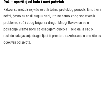
Rak – oproštaj od bola i novi početak
Rakovi su možda najviše osetili težinu proteklog perioda. Emotivni i
nežni, često su nosili tugu u sebi, i to ne samo zbog sopstvenih
problema, već i zbog brige za druge. Mnogi Rakovi su se u
poslednje vreme borili sa osećajem gubitka – bilo da je reč o
raskidu, udaljavanju dragih ljudi ili prosto o razočaranju u ono što su
očekivali od života.