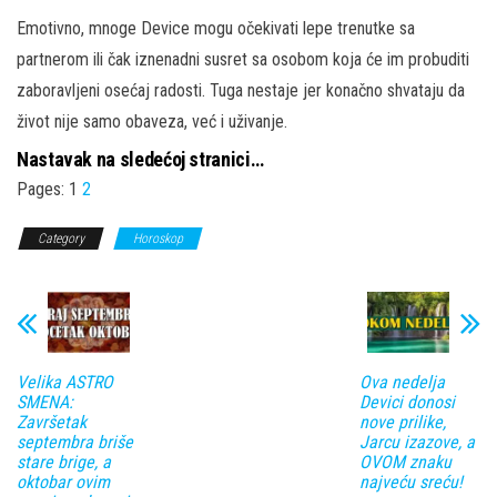
Emotivno, mnoge Device mogu očekivati lepe trenutke sa
partnerom ili čak iznenadni susret sa osobom koja će im probuditi
zaboravljeni osećaj radosti. Tuga nestaje jer konačno shvataju da
život nije samo obaveza, već i uživanje.
Nastavak na sledećoj stranici…
Pages:
1
2
Category
Horoskop
Velika ASTRO
Ova nedelja
SMENA:
Devici donosi
Završetak
nove prilike,
septembra briše
Jarcu izazove, a
stare brige, a
OVOM znaku
oktobar ovim
najveću sreću!