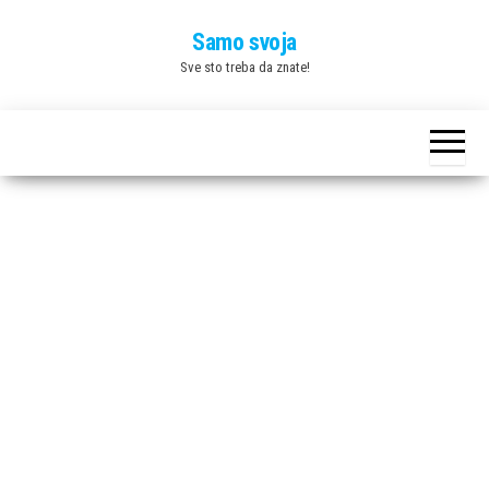
Skip
Samo svoja
to
Sve sto treba da znate!
the
content