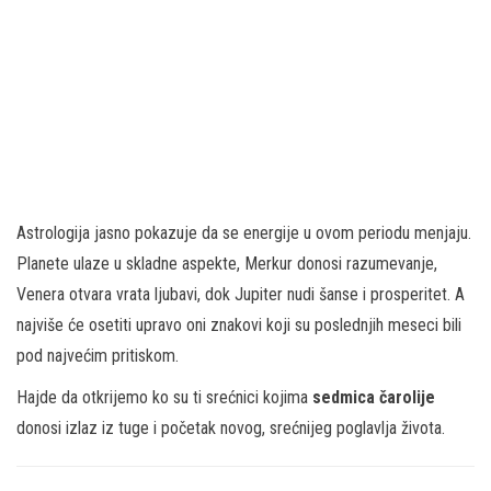
Astrologija jasno pokazuje da se energije u ovom periodu menjaju.
Planete ulaze u skladne aspekte, Merkur donosi razumevanje,
Venera otvara vrata ljubavi, dok Jupiter nudi šanse i prosperitet. A
najviše će osetiti upravo oni znakovi koji su poslednjih meseci bili
pod najvećim pritiskom.
Hajde da otkrijemo ko su ti srećnici kojima
sedmica čarolije
donosi izlaz iz tuge i početak novog, srećnijeg poglavlja života.