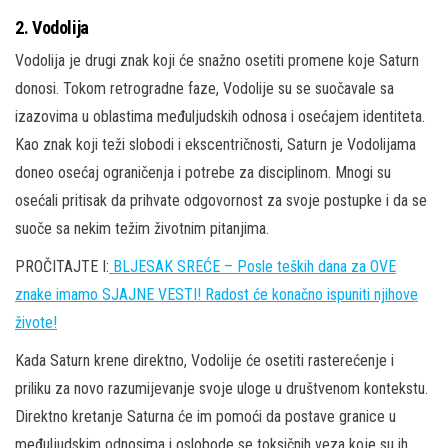
2.
Vodolija
Vodolija je drugi znak koji će snažno osetiti promene koje Saturn
donosi. Tokom retrogradne faze, Vodolije su se suočavale sa
izazovima u oblastima međuljudskih odnosa i osećajem identiteta.
Kao znak koji teži slobodi i ekscentričnosti, Saturn je Vodolijama
doneo osećaj ograničenja i potrebe za disciplinom. Mnogi su
osećali pritisak da prihvate odgovornost za svoje postupke i da se
suoče sa nekim težim životnim pitanjima.
PROČITAJTE I:
BLJESAK SREĆE – Posle teških dana za OVE
znake imamo SJAJNE VESTI! Radost će konačno ispuniti njihove
živote!
Kada Saturn krene direktno, Vodolije će osetiti rasterećenje i
priliku za novo razumijevanje svoje uloge u društvenom kontekstu.
Direktno kretanje Saturna će im pomoći da postave granice u
međuljudskim odnosima i oslobode se toksičnih veza koje su ih