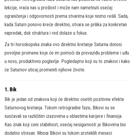
lekcije, vraća nas u prošlost i može nam nametnuti osećaj
ograničenja i odgovornosti prema stvarima koje nismo rešili. Sada,
kada Saturn ponovo kreće direktno, otvara se prilika za konkretan
napredak, dok struktura i red dolaze u fokus.
Za tri horoskopska znaka ovo direktno kretanje Saturna donosi
povoljne promene koje će im pomoći da prevaziđu probleme i uđu
u novo, produktivno poglavlje. Pogledajmo koji su to znakovi i kako
će Saturnov uticaj promeniti njihove živote.
1.
Bik
Bik je jedan od znakova koji će direktno osetiti pozitivne efekte
Saturnovog kretanja. Tokom retrogradne faze, Bikovi su se
suočavali sa različitim izazovima u oblastima karijere i finansija.
Kao znak koji ceni stabilnost, osećaj nesigurnosti je Bikovima bio
dodatno stresan. Mnogi Bikovi su tokom proteklih meseci