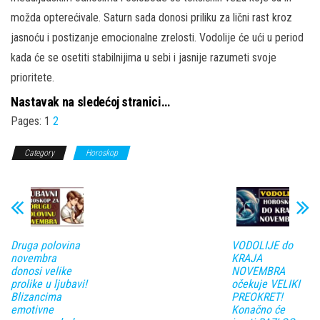
možda opterećivale. Saturn sada donosi priliku za lični rast kroz
jasnoću i postizanje emocionalne zrelosti. Vodolije će ući u period
kada će se osetiti stabilnijima u sebi i jasnije razumeti svoje
prioritete.
Nastavak na sledećoj stranici…
Pages:
1
2
Category
Horoskop
Druga polovina
VODOLIJE do
novembra
KRAJA
donosi velike
NOVEMBRA
prolike u ljubavi!
očekuje VELIKI
Blizancima
PREOKRET!
emotivne
Konačno će