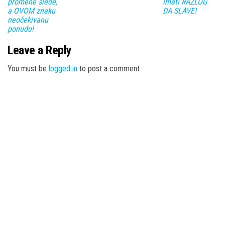
promene slede,
imati RAZLOG
a OVOM znaku
DA SLAVE!
neočekivanu
ponudu!
Leave a Reply
You must be
logged in
to post a comment.