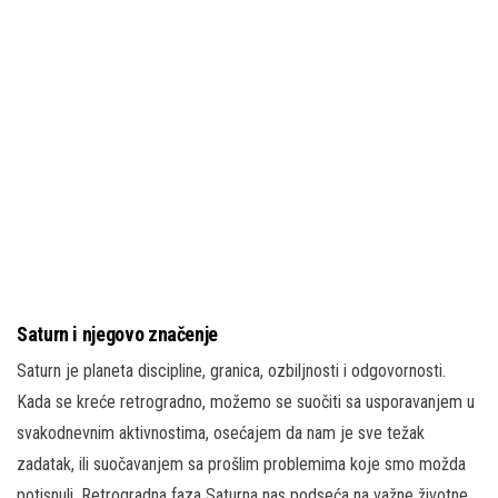
Saturn i njegovo značenje
Saturn je planeta discipline, granica, ozbiljnosti i odgovornosti.
Kada se kreće retrogradno, možemo se suočiti sa usporavanjem u
svakodnevnim aktivnostima, osećajem da nam je sve težak
zadatak, ili suočavanjem sa prošlim problemima koje smo možda
potisnuli. Retrogradna faza Saturna nas podseća na važne životne