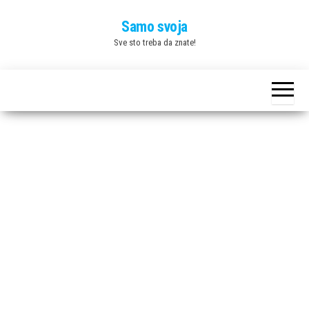
Skip
Samo svoja
to
Sve sto treba da znate!
the
content