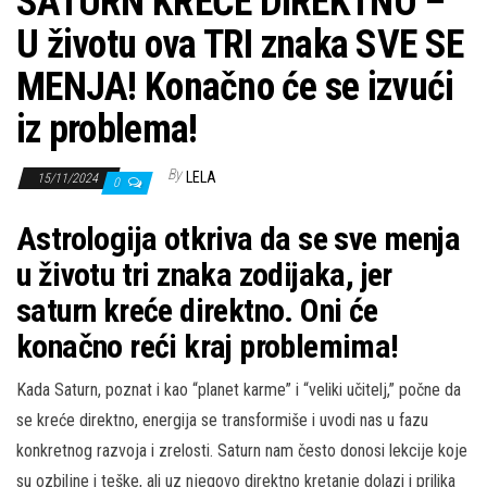
SATURN KREĆE DIREKTNO –
U životu ova TRI znaka SVE SE
MENJA! Konačno će se izvući
iz problema!
By
LELA
15/11/2024
0
Astrologija otkriva da se sve menja
u životu tri znaka zodijaka, jer
saturn kreće direktno. Oni će
konačno reći kraj problemima!
Kada Saturn, poznat i kao “planet karme” i “veliki učitelj,” počne da
se kreće direktno, energija se transformiše i uvodi nas u fazu
konkretnog razvoja i zrelosti. Saturn nam često donosi lekcije koje
su ozbiljne i teške, ali uz njegovo direktno kretanje dolazi i prilika