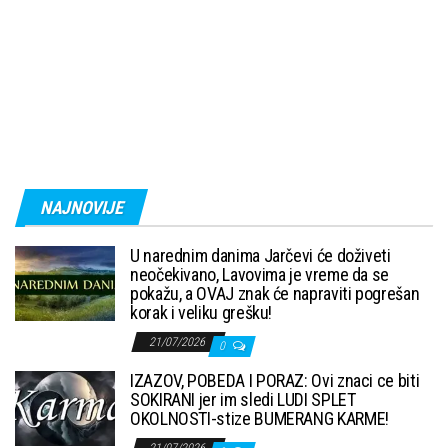
NAJNOVIJE
U narednim danima Jarčevi će doživeti
neočekivano, Lavovima je vreme da se
pokažu, a OVAJ znak će napraviti pogrešan
korak i veliku grešku!
21/07/2026
0
IZAZOV, POBEDA I PORAZ: Ovi znaci ce biti
SOKIRANI jer im sledi LUDI SPLET
OKOLNOSTI-stize BUMERANG KARME!