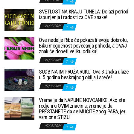
21/07/2026
0
SVETLOST NA KRAJU TUNELA: Dolazi period
ispunjenja i radosti za OVE znake!
21/07/2026
0
Ove nedelje Ribe će pokazati svoju dobrotu,
Biku mogućnost povećanja prihoda, a OVAJ
znak će doneti veliku odluku!
21/07/2026
0
SUDBINA IM PRUŽA RUKU: Ova 3 znaka ulaze
u 5 godina beskrajnog obilja i sreće!
07/05/2026
0
Vreme je da NAPUNE NOVCANIKE: Ako ste
rodjeni u OVIM znacima, vreme je da
PRESTANETE da se MUČITE zbog PARA, jer
vam one STIZU!
07/05/2026
0