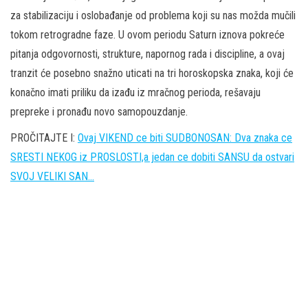
za stabilizaciju i oslobađanje od problema koji su nas možda mučili
tokom retrogradne faze. U ovom periodu Saturn iznova pokreće
pitanja odgovornosti, strukture, napornog rada i discipline, a ovaj
tranzit će posebno snažno uticati na tri horoskopska znaka, koji će
konačno imati priliku da izađu iz mračnog perioda, rešavaju
prepreke i pronađu novo samopouzdanje.
PROČITAJTE I:
Ovaj VIKEND ce biti SUDBONOSAN: Dva znaka ce
SRESTI NEKOG iz PROSLOSTI,a jedan ce dobiti SANSU da ostvari
SVOJ VELIKI SAN…