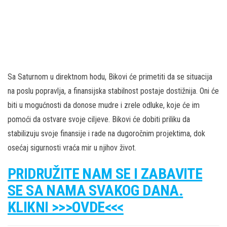
Sa Saturnom u direktnom hodu, Bikovi će primetiti da se situacija
na poslu popravlja, a finansijska stabilnost postaje dostižnija. Oni će
biti u mogućnosti da donose mudre i zrele odluke, koje će im
pomoći da ostvare svoje ciljeve. Bikovi će dobiti priliku da
stabilizuju svoje finansije i rade na dugoročnim projektima, dok
osećaj sigurnosti vraća mir u njihov život.
PRIDRUŽITE NAM SE I ZABAVITE
SE SA NAMA SVAKOG DANA.
KLIKNI >>>OVDE<<<