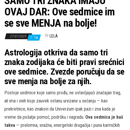
SAMO TRI ZNAKA IMAJU
OVAJ DAR: Ove sedmice im
se sve MENJA na bolje!
By
LELA
27/07/2025
0
Astrologija otkriva da samo tri
znaka zodijaka će biti pravi srećnici
ove sedmice. Zvezde poručuju da se
sve menja na bolje za njih.
Postoje sedmice koje samo prođu, ne ostavljajući značajan trag,
ali ima i onih koje zauvek ostanu urezane u sećanju — kao
prekretnice, kao znakovi da Univerzum ipak pazi i zna kada je
vreme da pošalje pomoć, podršku i nagradu.
Ova sedmica je baš
takva
— prelomna, snažna, energetski drugačija i puna karmičkih