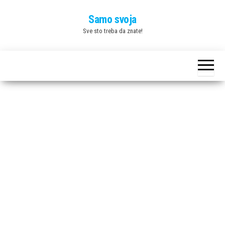
Skip
Samo svoja
to
Sve sto treba da znate!
the
content