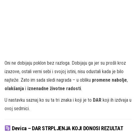
Oni ne dobijaju poklon bez razloga. Dobijaju ga jer su prošli kroz
izazove, ostali verni sebi i svojoj istini, nisu odustali kada je bilo
najteže. Zato im sada sledi nagrada – u obliku
promene nabolje
,
olakšanja
i
iznenadne životne radosti
.
U nastavku saznaj ko su ta tri znaka i koji je to
DAR
koji ih izdvaja u
ovoj sedmici.
Devica – DAR STRPLJENJA KOJI DONOSI REZULTAT