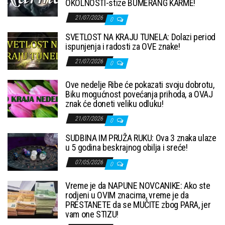
OKOLNOSTI-stize BUMERANG KARME!
21/07/2026
0
SVETLOST NA KRAJU TUNELA: Dolazi period
ispunjenja i radosti za OVE znake!
21/07/2026
0
Ove nedelje Ribe će pokazati svoju dobrotu,
Biku mogućnost povećanja prihoda, a OVAJ
znak će doneti veliku odluku!
21/07/2026
0
SUDBINA IM PRUŽA RUKU: Ova 3 znaka ulaze
u 5 godina beskrajnog obilja i sreće!
07/05/2026
0
Vreme je da NAPUNE NOVCANIKE: Ako ste
rodjeni u OVIM znacima, vreme je da
PRESTANETE da se MUČITE zbog PARA, jer
vam one STIZU!