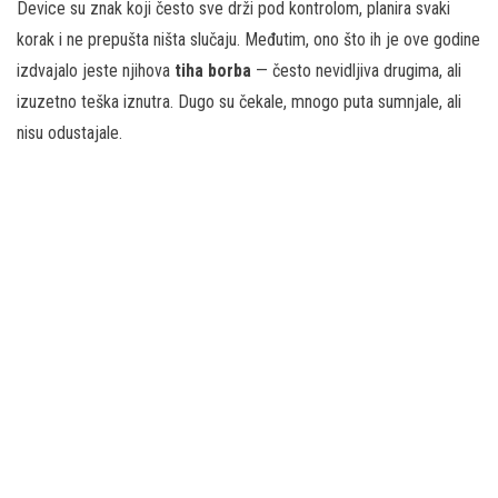
Device su znak koji često sve drži pod kontrolom, planira svaki
korak i ne prepušta ništa slučaju. Međutim, ono što ih je ove godine
izdvajalo jeste njihova
tiha borba
— često nevidljiva drugima, ali
izuzetno teška iznutra. Dugo su čekale, mnogo puta sumnjale, ali
nisu odustajale.