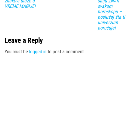
znakovi ulaze u
šalju ZNAK
VREME MAGIJE!
svakom
horoskopu –
poslušaj šta ti
univerzum
poručuje!
Leave a Reply
You must be
logged in
to post a comment.