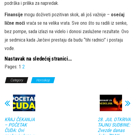
podrška i prilika za napredak.
Finansije
mogu doživeti pozitivan skok, ali još važnije –
osećaj
lične moći
vraća se na velika vrata. Sve ono što su radili iz senke,
bez pompe, sada izlazi na videlo i donosi zaslužene rezultate. Ovo
je sedmica kada Jarčevi prestaju da budu “tihi radnici” i postaju
vođe.
Nastavak na sledećoj stranici…
Pages:
1
2
Category
Horoskop
KRAJ ČEKANJA
28. JUL OTKRIVA
– POČETAK
TAJNU SUDBINE:
ČUDA: Ovi
Zvezde danas