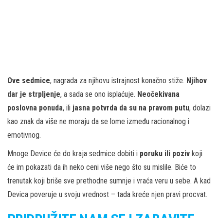
Ove sedmice
, nagrada za njihovu istrajnost konačno stiže.
Njihov
dar je strpljenje
, a sada se ono isplaćuje.
Neočekivana
poslovna ponuda
, ili
jasna potvrda da su na pravom putu
, dolazi
kao znak da više ne moraju da se lome između racionalnog i
emotivnog.
Mnoge Device će do kraja sedmice dobiti i
poruku ili poziv
koji
će im pokazati da ih neko ceni više nego što su mislile. Biće to
trenutak koji briše sve prethodne sumnje i vraća veru u sebe. A kad
Devica poveruje u svoju vrednost – tada kreće njen pravi procvat.