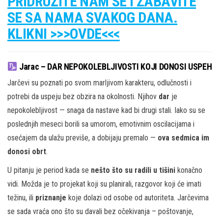
PRIDRUŽITE NAM SE I ZABAVITE
SE SA NAMA SVAKOG DANA.
KLIKNI >>>OVDE<<<
Jarac – DAR NEPOKOLEBLJIVOSTI KOJI DONOSI USPEH
Jarčevi su poznati po svom marljivom karakteru, odlučnosti i
potrebi da uspeju bez obzira na okolnosti. Njihov
dar
je
nepokolebljivost — snaga da nastave kad bi drugi stali. Iako su se
poslednjih meseci borili sa umorom, emotivnim oscilacijama i
osećajem da ulažu previše, a dobijaju premalo —
ova sedmica im
donosi obrt
.
U pitanju je period kada se
nešto što su radili u tišini
konačno
vidi. Možda je to projekat koji su planirali, razgovor koji će imati
težinu, ili
priznanje
koje dolazi od osobe od autoriteta. Jarčevima
se sada vraća ono što su davali bez očekivanja – poštovanje,