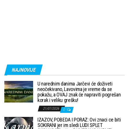
NAJNOVIJE
U narednim danima Jarčevi će doživeti
neočekivano, Lavovima je vreme da se
pokažu, a OVAJ znak će napraviti pogrešan
korak i veliku grešku!
21/07/2026
0
IZAZOV, POBEDA I PORAZ: Ovi znaci ce biti
SOKIRANI jer im sledi LUDI SPLET