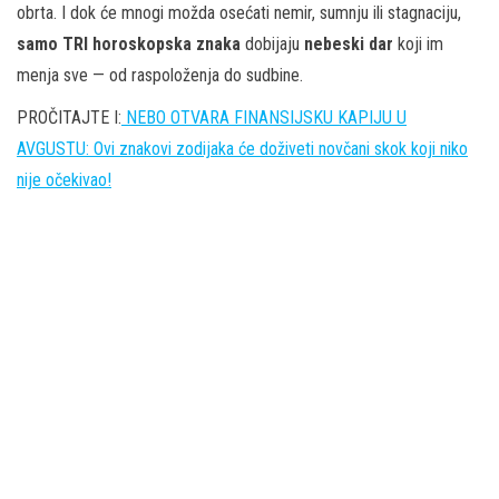
obrta. I dok će mnogi možda osećati nemir, sumnju ili stagnaciju,
samo TRI horoskopska znaka
dobijaju
nebeski dar
koji im
menja sve — od raspoloženja do sudbine.
PROČITAJTE I:
NEBO OTVARA FINANSIJSKU KAPIJU U
AVGUSTU: Ovi znakovi zodijaka će doživeti novčani skok koji niko
nije očekivao!