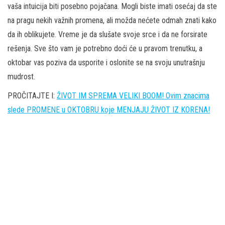
vaša intuicija biti posebno pojačana. Mogli biste imati osećaj da ste
na pragu nekih važnih promena, ali možda nećete odmah znati kako
da ih oblikujete. Vreme je da slušate svoje srce i da ne forsirate
rešenja. Sve što vam je potrebno doći će u pravom trenutku, a
oktobar vas poziva da usporite i oslonite se na svoju unutrašnju
mudrost.
PROČITAJTE I:
ŽIVOT IM SPREMA VELIKI BOOM! Ovim znacima
slede PROMENE u OKTOBRU koje MENJAJU ŽIVOT IZ KORENA!