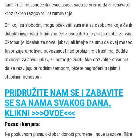
sada imali nejasnoće ili nesuglasice, sada je vreme da ih rešavate
kroz iskren razgovor i razumevanje.
Oni koji su slobodni, mogu očekivati susrete sa osobama koje će ih
duboko inspirisati. Intuitivno ćete osećati ko je prava osoba za vas.
Oktobar je idealan za nove ljubavi, ali imajte na umu da ovaj mesec
favorizuje emotivnu povezanost nad prolaznim strastima. Budite
otvoreni za novu ljubav, ali nemojte žuriti. Ako dozvolite stvarima
da se razvijaju prirodnim tempom, bićete nagrađeni trajnim i
stabilnim odnosom.
PRIDRUŽITE NAM SE I ZABAVITE
SE SA NAMA SVAKOG DANA.
KLIKNI >>>OVDE<<<
Posao i karijera:
Na poslovnom planu, oktobar donosi promene i nove izazove. Ribe