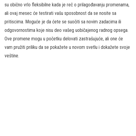
su obično vrlo fleksibilne kada je reč o prilagođavanju promenama,
ali ovaj mesec će testirati vašu sposobnost da se nosite sa
pritiscima. Moguće je da ćete se suočiti sa novim zadacima ili
odgovornostima koje nisu deo vašeg uobičajenog radnog opsega.
Ove promene mogu u početku delovati zastrašujuće, ali one će
vam pružiti priliku da se pokažete u novom svetlu i dokažete svoje
veštine.