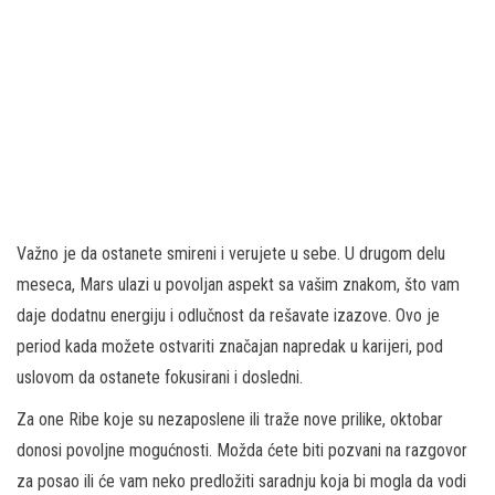
Važno je da ostanete smireni i verujete u sebe. U drugom delu
meseca, Mars ulazi u povoljan aspekt sa vašim znakom, što vam
daje dodatnu energiju i odlučnost da rešavate izazove. Ovo je
period kada možete ostvariti značajan napredak u karijeri, pod
uslovom da ostanete fokusirani i dosledni.
Za one Ribe koje su nezaposlene ili traže nove prilike, oktobar
donosi povoljne mogućnosti. Možda ćete biti pozvani na razgovor
za posao ili će vam neko predložiti saradnju koja bi mogla da vodi