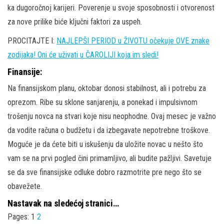
ka dugoročnoj karijeri. Poverenje u svoje sposobnosti i otvorenost
za nove prilike biće ključni faktori za uspeh.
PROCITAJTE I:
NAJLEPŠI PERIOD u ŽIVOTU očekuje OVE znake
zodijaka! Oni će uživati u ČAROLIJI koja im sledi!
Finansije:
Na finansijskom planu, oktobar donosi stabilnost, ali i potrebu za
oprezom. Ribe su sklone sanjarenju, a ponekad i impulsivnom
trošenju novca na stvari koje nisu neophodne. Ovaj mesec je važno
da vodite računa o budžetu i da izbegavate nepotrebne troškove.
Moguće je da ćete biti u iskušenju da uložite novac u nešto što
vam se na prvi pogled čini primamljivo, ali budite pažljivi. Savetuje
se da sve finansijske odluke dobro razmotrite pre nego što se
obavežete.
Nastavak na sledećoj stranici…
Pages:
1
2