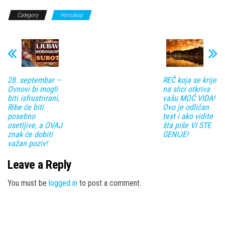
Category
Horoskop
28. septembar –
REČ koja se krije
Ovnovi bi mogli
na slici otkriva
biti isfrustrirani,
vašu MOĆ VIDA!
Ribe će biti
Ovo je odličan
posebno
test i ako vidite
osetljive, a OVAJ
šta piše VI STE
znak će dobiti
GENIJE!
važan poziv!
Leave a Reply
You must be
logged in
to post a comment.