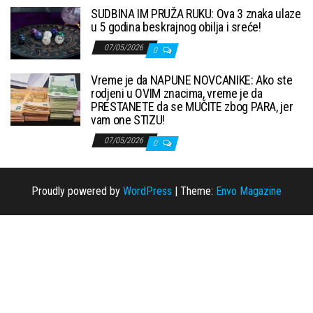
SUDBINA IM PRUŽA RUKU: Ova 3 znaka ulaze
u 5 godina beskrajnog obilja i sreće!
07/05/2026
0
Vreme je da NAPUNE NOVCANIKE: Ako ste
rodjeni u OVIM znacima, vreme je da
PRESTANETE da se MUČITE zbog PARA, jer
vam one STIZU!
07/05/2026
0
Proudly powered by
WordPress
|
Theme:
Envo Magazine