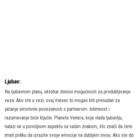
Ljubav:
Na ljubavnom planu, oktobar donosi mogućnosti za produbljivanje
veza. Ako ste u vezi, ovaj mesec bi mogao biti presudan za
jačanje emotivne povezanosti s partnerom. Intimnost i
razumevanje biće ključni. Planeta Venera, koja vlada ljubavlju,
nalazi se u povoljnom aspektu sa vašim znakom, što znači da ćete
imati priliku da izrazite svoje emocije na dubljem nivou. Ako ste do