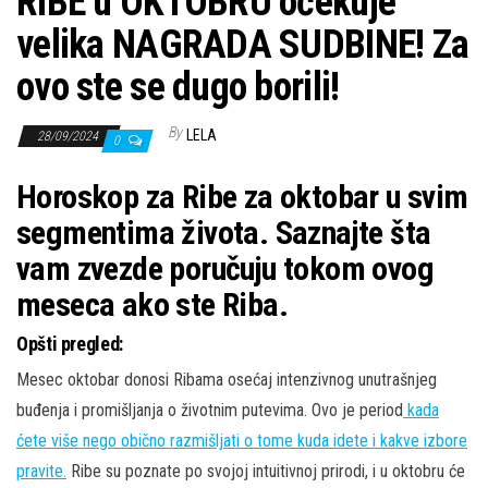
RIBE u OKTOBRU očekuje
velika NAGRADA SUDBINE! Za
ovo ste se dugo borili!
By
LELA
28/09/2024
0
Horoskop za Ribe za oktobar u svim
segmentima života. Saznajte šta
vam zvezde poručuju tokom ovog
meseca ako ste Riba.
Opšti pregled:
Mesec oktobar donosi Ribama osećaj intenzivnog unutrašnjeg
buđenja i promišljanja o životnim putevima. Ovo je period
kada
ćete više nego obično razmišljati o tome kuda idete i kakve izbore
pravite.
Ribe su poznate po svojoj intuitivnoj prirodi, i u oktobru će