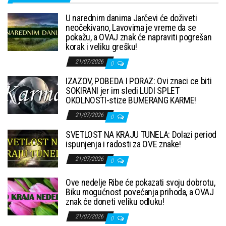
U narednim danima Jarčevi će doživeti
neočekivano, Lavovima je vreme da se
pokažu, a OVAJ znak će napraviti pogrešan
korak i veliku grešku!
21/07/2026
0
IZAZOV, POBEDA I PORAZ: Ovi znaci ce biti
SOKIRANI jer im sledi LUDI SPLET
OKOLNOSTI-stize BUMERANG KARME!
21/07/2026
0
SVETLOST NA KRAJU TUNELA: Dolazi period
ispunjenja i radosti za OVE znake!
21/07/2026
0
Ove nedelje Ribe će pokazati svoju dobrotu,
Biku mogućnost povećanja prihoda, a OVAJ
znak će doneti veliku odluku!
21/07/2026
0