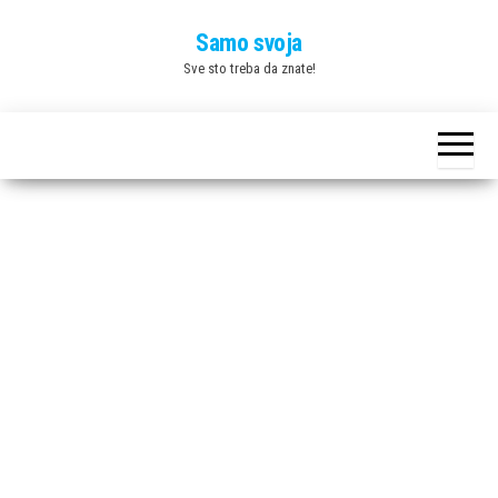
Skip
Samo svoja
to
Sve sto treba da znate!
the
content