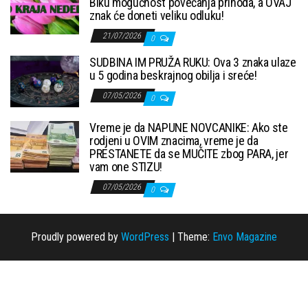
Biku mogućnost povećanja prihoda, a OVAJ
znak će doneti veliku odluku!
21/07/2026
0
SUDBINA IM PRUŽA RUKU: Ova 3 znaka ulaze
u 5 godina beskrajnog obilja i sreće!
07/05/2026
0
Vreme je da NAPUNE NOVCANIKE: Ako ste
rodjeni u OVIM znacima, vreme je da
PRESTANETE da se MUČITE zbog PARA, jer
vam one STIZU!
07/05/2026
0
Proudly powered by
WordPress
|
Theme:
Envo Magazine