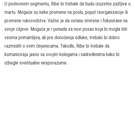
U poslovnom segmentu, Ribe bi trebale da budu izuzetno pažljive u
martu. Moguće su neke promene na poslu, poput reorganizacije ili
promene rukovodstva. Važno je da ostanu smirene i fokusirane na
svoje ciljeve. Moguća je i ponuda za novi posao koja bi mogla biti
veoma primamljiva, ali pre donošenja odluke, trebalo bi dobro
razmisliti o svim činjenicama. Takođe, Ribe bi trebale da
komuniciraju jasno sa svojim kolegama i nadređenima kako bi
izbegle eventualne nesporazume.