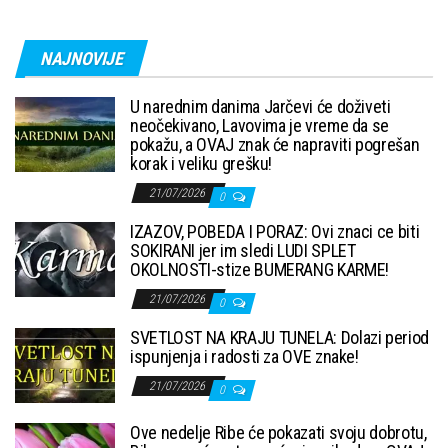
NAJNOVIJE
U narednim danima Jarčevi će doživeti
neočekivano, Lavovima je vreme da se
pokažu, a OVAJ znak će napraviti pogrešan
korak i veliku grešku!
21/07/2026
0
IZAZOV, POBEDA I PORAZ: Ovi znaci ce biti
SOKIRANI jer im sledi LUDI SPLET
OKOLNOSTI-stize BUMERANG KARME!
21/07/2026
0
SVETLOST NA KRAJU TUNELA: Dolazi period
ispunjenja i radosti za OVE znake!
21/07/2026
0
Ove nedelje Ribe će pokazati svoju dobrotu,