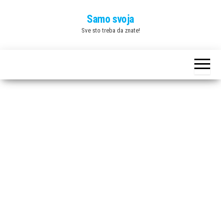
Skip
Samo svoja
to
Sve sto treba da znate!
the
content