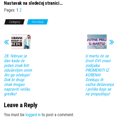
Nastavak na sledećoj stranici…
Pages:
1
2
Category
Horoskop
28. februar je
U martu će se
dan kada će
život OVI znaci
jedan znak biti
zodijaka
oduševljen onim
PROMENITI IZ
što ga očekuje!
KORENA!
Dok bi drugi
Ocekuju ih
znak mogao
važna dešavanja
napraviti veliku
i prilike koje se
grešku!
ne propuštaju!
Leave a Reply
You must be
logged in
to post a comment.