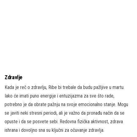
Zdravlje
Kada je reč o zdravlju, Ribe bi trebale da budu pažljive u martu.
Iako će imati puno energije i entuzijazma za sve što rade,
potrebno je da obrate pažnju na svoje emocionalno stanje. Mogu
se javiti neki stresni periodi, ali je važno da pronađu način da se
opuste i da se posvete sebi. Redovna fizička aktivnost, zdrava
ishrana i dovoljno sna su ključni za očuvanje zdravlja.