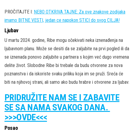
PROČITAJTE I:
NEBO OTKRIVA TAJNE: Za ove znakove zodijaka
imamo BITNE VESTI, jedan ce napokon STICI do svog CILJA!
Ljubav
U martu 2024. godine, Ribe mogu očekivati neka iznenađenja na
ljubavnom planu. Može se desiti da se zaljubite na prvi pogled ili da
se iznenada ponovo zaljubite u partnera s kojim već dugo vremena
delite život. Slobodne Ribe bi trebale da budu otvorene za nova
poznanstva i da iskoriste svaku priliku koja im se pruži. Sreća će
biti na njihovoj strani, ali samo ako budu hrabre i otvorene za ljubav.
PRIDRUŽITE NAM SE I ZABAVITE
SE SA NAMA SVAKOG DANA.
>>>OVDE<<<
Posao