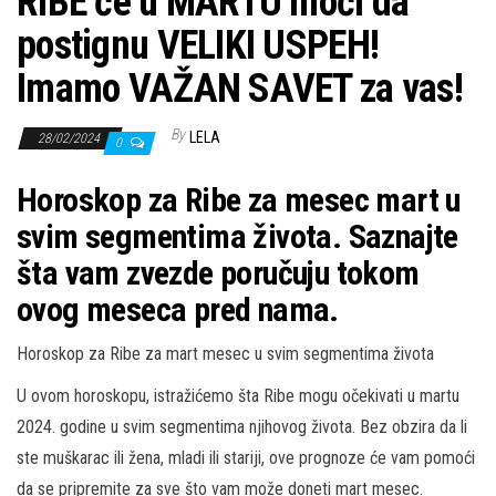
RIBE će u MARTU moći da
postignu VELIKI USPEH!
Imamo VAŽAN SAVET za vas!
By
LELA
28/02/2024
0
Horoskop za Ribe za mesec mart u
svim segmentima života. Saznajte
šta vam zvezde poručuju tokom
ovog meseca pred nama.
Horoskop za Ribe za mart mesec u svim segmentima života
U ovom horoskopu, istražićemo šta Ribe mogu očekivati u martu
2024. godine u svim segmentima njihovog života. Bez obzira da li
ste muškarac ili žena, mladi ili stariji, ove prognoze će vam pomoći
da se pripremite za sve što vam može doneti mart mesec.