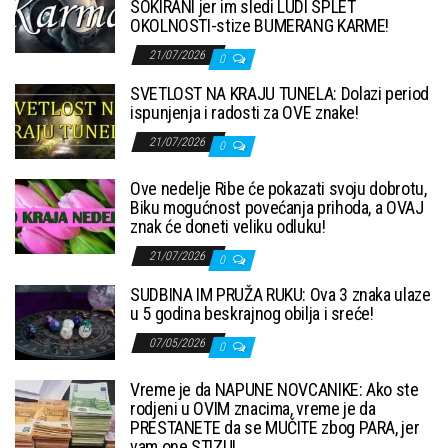
SOKIRANI jer im sledi LUDI SPLET
OKOLNOSTI-stize BUMERANG KARME!
21/07/2026
0
SVETLOST NA KRAJU TUNELA: Dolazi period
ispunjenja i radosti za OVE znake!
21/07/2026
0
Ove nedelje Ribe će pokazati svoju dobrotu,
Biku mogućnost povećanja prihoda, a OVAJ
znak će doneti veliku odluku!
21/07/2026
0
SUDBINA IM PRUŽA RUKU: Ova 3 znaka ulaze
u 5 godina beskrajnog obilja i sreće!
07/05/2026
0
Vreme je da NAPUNE NOVCANIKE: Ako ste
rodjeni u OVIM znacima, vreme je da
PRESTANETE da se MUČITE zbog PARA, jer
vam one STIZU!