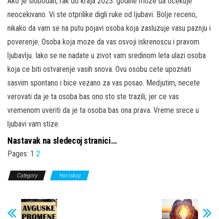
Ako je slobodan, rak do kraja 2023. godine moze da ocekuje
neocekivano. Vi ste otprilike digli ruke od ljubavi. Bolje receno,
nikako da vam se na putu pojavi osoba koja zasluzuje vasu paznju i
poverenje. Osoba koja moze da vas osvoji iskrenoscu i pravom
ljubavlju. Iako se ne nadate u zivot vam sredinom leta ulazi osoba
koja ce biti ostvarenje vasih snova. Ovu osobu cete upoznati
sasvim spontano i bice vezano za vas posao. Medjutim, necete
verovati da je ta osoba bas ono sto ste trazili, jer ce vas
vremenom uveriti da je ta osoba bas ona prava. Vreme srece u
ljubavi vam stize.
Nastavak na sledecoj stranici…
Pages:
1
2
Category
Horoskop