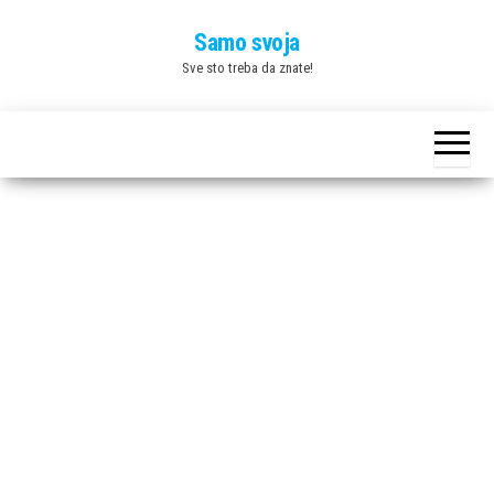
Skip
Samo svoja
to
Sve sto treba da znate!
the
content