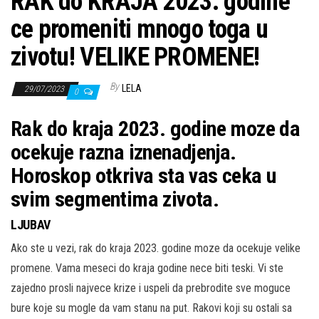
RAK do KRAJA 2023. godine
ce promeniti mnogo toga u
zivotu! VELIKE PROMENE!
By
LELA
29/07/2023
0
Rak do kraja 2023. godine moze da
ocekuje razna iznenadjenja.
Horoskop otkriva sta vas ceka u
svim segmentima zivota.
LJUBAV
Ako ste u vezi, rak do kraja 2023. godine moze da ocekuje velike
promene. Vama meseci do kraja godine nece biti teski. Vi ste
zajedno prosli najvece krize i uspeli da prebrodite sve moguce
bure koje su mogle da vam stanu na put. Rakovi koji su ostali sa