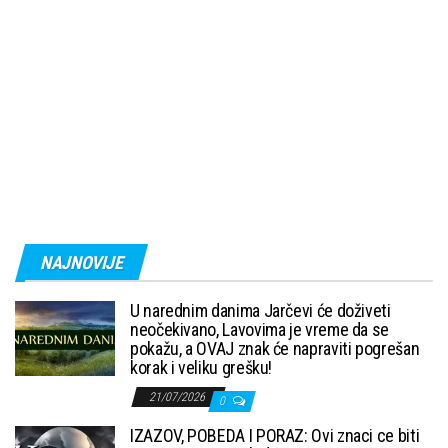
NAJNOVIJE
U narednim danima Jarčevi će doživeti
neočekivano, Lavovima je vreme da se
pokažu, a OVAJ znak će napraviti pogrešan
korak i veliku grešku!
21/07/2026
0
IZAZOV, POBEDA I PORAZ: Ovi znaci ce biti