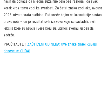
način da pokaže da nijedna suza nije pala bez razloga i da svaki
korak kroz tamu vodi ka svetlosti. Za četiri znaka zodijaka, avgust
2025. otvara vrata sudbine. Put sreće kojim će krenuti nije nastao
preko noći – on je rezultat svih izazova koje su savladali, svih
lekcija koje su naučili i vere koju su, uprkos svemu, uspeli da
zadrže.
PROČITAJTE I:
ZAŠTIĆENI OD NEBA: Ove znake anđeli čuvaju i
donose im ČUDA!