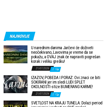
NAJNOVIJE
U narednim danima Jarčevi će doživeti
neočekivano, Lavovima je vreme da se
pokažu, a OVAJ znak će napraviti pogrešan
korak i veliku grešku!
21/07/2026
0
IZAZOV, POBEDA I PORAZ: Ovi znaci ce biti
SOKIRANI jer im sledi LUDI SPLET
OKOLNOSTI-stize BUMERANG KARME!
21/07/2026
0
SVETLOST NA KRAJU TUNELA: Dolazi period