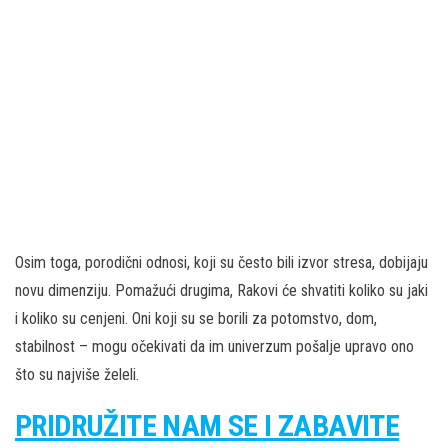
Osim toga, porodični odnosi, koji su često bili izvor stresa, dobijaju
novu dimenziju. Pomažući drugima, Rakovi će shvatiti koliko su jaki
i koliko su cenjeni. Oni koji su se borili za potomstvo, dom,
stabilnost – mogu očekivati da im univerzum pošalje upravo ono
što su najviše želeli.
PRIDRUŽITE NAM SE I ZABAVITE