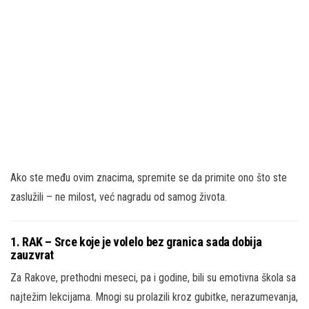
Ako ste među ovim znacima, spremite se da primite ono što ste
zaslužili – ne milost, već nagradu od samog života.
1. RAK – Srce koje je volelo bez granica sada dobija
zauzvrat
Za Rakove, prethodni meseci, pa i godine, bili su emotivna škola sa
najtežim lekcijama. Mnogi su prolazili kroz gubitke, nerazumevanja,