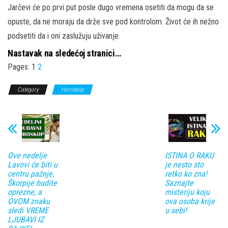
Jarčevi će po prvi put posle dugo vremena osetiti da mogu da se
opuste, da ne moraju da drže sve pod kontrolom. Život će ih nežno
podsetiti da i oni zaslužuju uživanje.
Nastavak na sledećoj stranici…
Pages:
1
2
Category
Horoskop
Ove nedelje
ISTINA O RAKU
Lavovi će biti u
je nesto sto
centru pažnje,
retko ko zna!
Škorpije budite
Saznajte
oprezne, a
misteriju koju
OVOM znaku
ova osoba krije
sledi VREME
u sebi!
LJUBAVI IZ