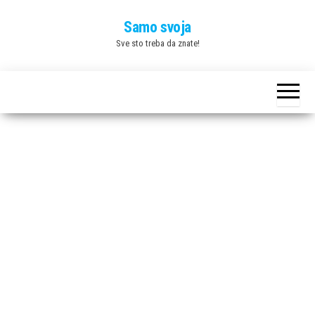
Skip
Samo svoja
to
Sve sto treba da znate!
the
content