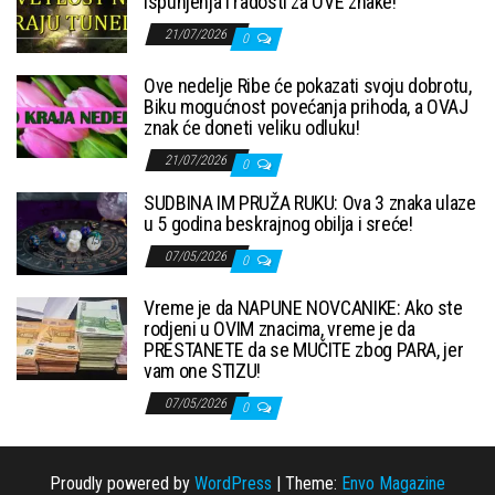
ispunjenja i radosti za OVE znake!
21/07/2026
0
Ove nedelje Ribe će pokazati svoju dobrotu,
Biku mogućnost povećanja prihoda, a OVAJ
znak će doneti veliku odluku!
21/07/2026
0
SUDBINA IM PRUŽA RUKU: Ova 3 znaka ulaze
u 5 godina beskrajnog obilja i sreće!
07/05/2026
0
Vreme je da NAPUNE NOVCANIKE: Ako ste
rodjeni u OVIM znacima, vreme je da
PRESTANETE da se MUČITE zbog PARA, jer
vam one STIZU!
07/05/2026
0
Proudly powered by
WordPress
|
Theme:
Envo Magazine