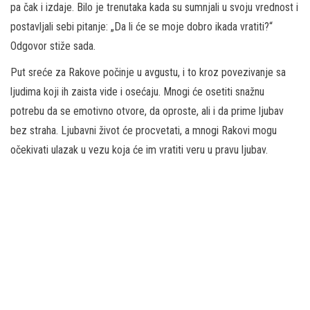
pa čak i izdaje. Bilo je trenutaka kada su sumnjali u svoju vrednost i
postavljali sebi pitanje: „Da li će se moje dobro ikada vratiti?“
Odgovor stiže sada.
Put sreće za Rakove počinje u avgustu, i to kroz povezivanje sa
ljudima koji ih zaista vide i osećaju. Mnogi će osetiti snažnu
potrebu da se emotivno otvore, da oproste, ali i da prime ljubav
bez straha. Ljubavni život će procvetati, a mnogi Rakovi mogu
očekivati ulazak u vezu koja će im vratiti veru u pravu ljubav.