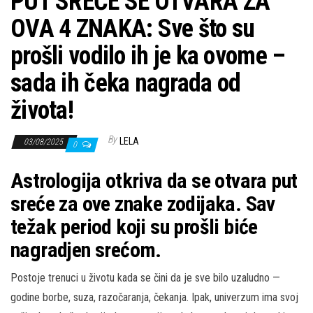
PUT SREĆE SE OTVARA ZA
OVA 4 ZNAKA: Sve što su
prošli vodilo ih je ka ovome –
sada ih čeka nagrada od
života!
By
LELA
03/08/2025
0
Astrologija otkriva da se otvara put
sreće za ove znake zodijaka. Sav
težak period koji su prošli biće
nagradjen srećom.
Postoje trenuci u životu kada se čini da je sve bilo uzaludno —
godine borbe, suza, razočaranja, čekanja. Ipak, univerzum ima svoj