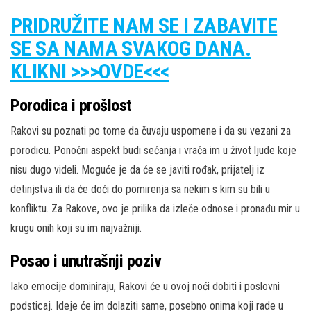
PRIDRUŽITE NAM SE I ZABAVITE
SE SA NAMA SVAKOG DANA.
KLIKNI >>>OVDE<<<
Porodica i prošlost
Rakovi su poznati po tome da čuvaju uspomene i da su vezani za
porodicu. Ponoćni aspekt budi sećanja i vraća im u život ljude koje
nisu dugo videli. Moguće je da će se javiti rođak, prijatelj iz
detinjstva ili da će doći do pomirenja sa nekim s kim su bili u
konfliktu. Za Rakove, ovo je prilika da izleče odnose i pronađu mir u
krugu onih koji su im najvažniji.
Posao i unutrašnji poziv
Iako emocije dominiraju, Rakovi će u ovoj noći dobiti i poslovni
podsticaj. Ideje će im dolaziti same, posebno onima koji rade u