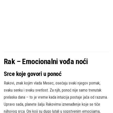
Rak – Emocionalni vođa noći
Srce koje govori u ponoć
Rakovi, znak kojim vlada Mesec, osećaju svaki njegov pomak,
svaku senku i svaku svetlost. Za njih, ponoć nije samo trenutak
prelaska dana – to je vreme kada intuicija postaje jača od razuma.
Upravo sada, planete šalju Rakovima iznenađenje koje se tiče
njihovog srca. Oni koji su dugo lutali u sopstvenim emocijama,