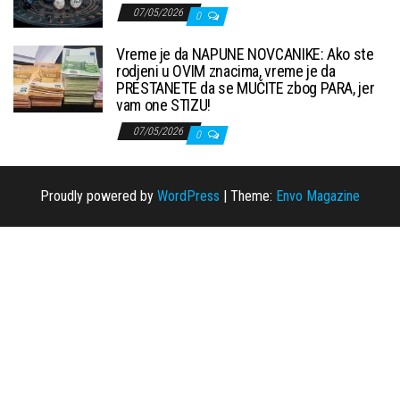
07/05/2026
0
Vreme je da NAPUNE NOVCANIKE: Ako ste
rodjeni u OVIM znacima, vreme je da
PRESTANETE da se MUČITE zbog PARA, jer
vam one STIZU!
07/05/2026
0
Proudly powered by
WordPress
|
Theme:
Envo Magazine