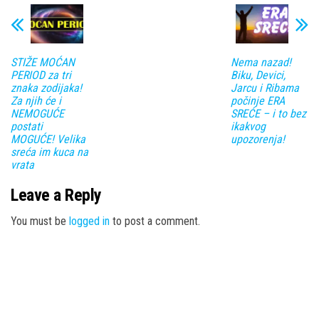
STIŽE MOĆAN
Nema nazad!
PERIOD za tri
Biku, Devici,
znaka zodijaka!
Jarcu i Ribama
Za njih će i
počinje ERA
NEMOGUĆE
SREĆE – i to bez
postati
ikakvog
MOGUĆE! Velika
upozorenja!
sreća im kuca na
vrata
Leave a Reply
You must be
logged in
to post a comment.