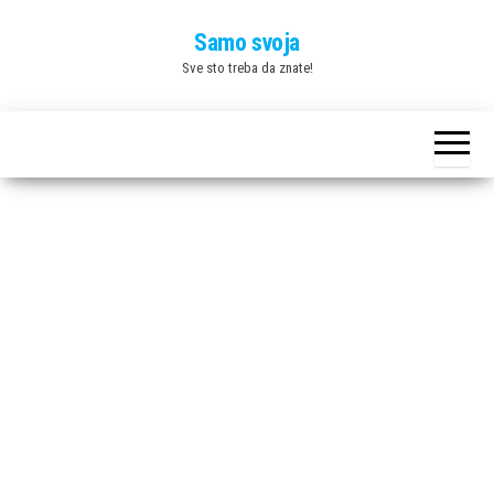
Skip
Samo svoja
to
Sve sto treba da znate!
the
content