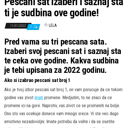
Pescani sat izaberi i saznaj sta
ti je sudbina ove godine!
By
LELA
11/01/2022
0
Pred vama su tri pescana sata.
Izaberi svoj pescani sat i saznaj sta
te ceka ove godine. Kakva sudbina
je tebi upisana za 2022 godinu.
Ako si izabrao pescani sat broj 1
Ako je tvoj izbor pescani sat broj 1, on vam porucuje da ce tokom
godine vas zivot
imati
promene. Medjutim, to ne znaci da ce
promene ici na gore. Naprotiv, vas zivot ce se promeniti na bolje.
Ono sto vas ocekuje donece vam mnogo srece. Vi ste vec dugo
emotivno nezadovoljni. Imate potrebu da volite i da se osetite