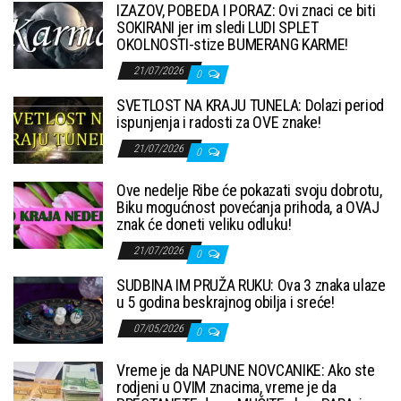
IZAZOV, POBEDA I PORAZ: Ovi znaci ce biti
SOKIRANI jer im sledi LUDI SPLET
OKOLNOSTI-stize BUMERANG KARME!
21/07/2026
0
SVETLOST NA KRAJU TUNELA: Dolazi period
ispunjenja i radosti za OVE znake!
21/07/2026
0
Ove nedelje Ribe će pokazati svoju dobrotu,
Biku mogućnost povećanja prihoda, a OVAJ
znak će doneti veliku odluku!
21/07/2026
0
SUDBINA IM PRUŽA RUKU: Ova 3 znaka ulaze
u 5 godina beskrajnog obilja i sreće!
07/05/2026
0
Vreme je da NAPUNE NOVCANIKE: Ako ste
rodjeni u OVIM znacima, vreme je da