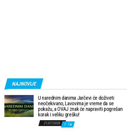
NAJNOVIJE
U narednim danima Jarčevi će doživeti
neočekivano, Lavovima je vreme da se
pokažu, a OVAJ znak će napraviti pogrešan
korak i veliku grešku!
21/07/2026
0