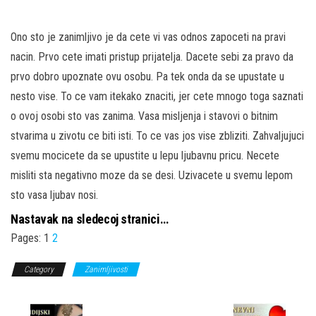
Ono sto je zanimljivo je da cete vi vas odnos zapoceti na pravi
nacin. Prvo cete imati pristup prijatelja. Dacete sebi za pravo da
prvo dobro upoznate ovu osobu. Pa tek onda da se upustate u
nesto vise. To ce vam itekako znaciti, jer cete mnogo toga saznati
o ovoj osobi sto vas zanima. Vasa misljenja i stavovi o bitnim
stvarima u zivotu ce biti isti. To ce vas jos vise zbliziti. Zahvaljujuci
svemu mocicete da se upustite u lepu ljubavnu pricu. Necete
misliti sta negativno moze da se desi. Uzivacete u svemu lepom
sto vasa ljubav nosi.
Nastavak na sledecoj stranici…
Pages:
1
2
Category
Zanimljivosti