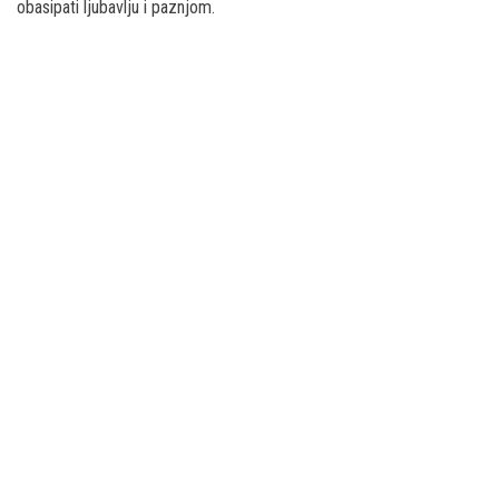
obasipati ljubavlju i paznjom.