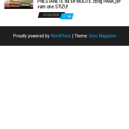
PRESTANETE da se MUČITE zbog PARA, jer
vam one STIZU!
07/05/2026
0
Proudly powered by
WordPress
|
Theme:
Envo Magazine