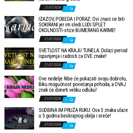
21/07/2026
0
IZAZOV, POBEDA I PORAZ: Ovi znaci ce biti
SOKIRANI jer im sledi LUDI SPLET
OKOLNOSTI-stize BUMERANG KARME!
21/07/2026
0
SVETLOST NA KRAJU TUNELA: Dolazi period
ispunjenja i radosti za OVE znake!
21/07/2026
0
Ove nedelje Ribe će pokazati svoju dobrotu,
Biku mogućnost povećanja prihoda, a OVAJ
znak će doneti veliku odluku!
21/07/2026
0
SUDBINA IM PRUŽA RUKU: Ova 3 znaka ulaze
u 5 godina beskrajnog obilja i sreće!
07/05/2026
0