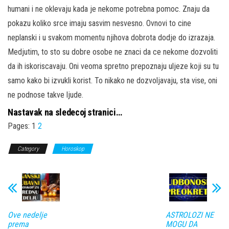
humani i ne oklevaju kada je nekome potrebna pomoc. Znaju da
pokazu koliko srce imaju sasvim nesvesno. Ovnovi to cine
neplanski i u svakom momentu njihova dobrota dodje do izrazaja.
Medjutim, to sto su dobre osobe ne znaci da ce nekome dozvoliti
da ih iskoriscavaju. Oni veoma spretno prepoznaju uljeze koji su tu
samo kako bi izvukli korist. To nikako ne dozvoljavaju, sta vise, oni
ne podnose takve ljude.
Nastavak na sledecoj stranici…
Pages:
1
2
Category
Horoskop
Ove nedelje
ASTROLOZI NE
prema
MOGU DA