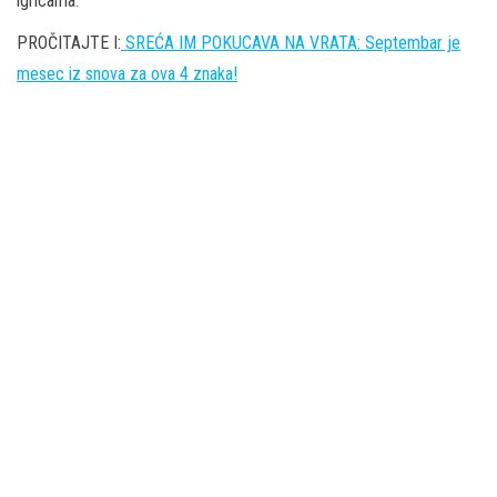
igricama.
PROČITAJTE I:
SREĆA IM POKUCAVA NA VRATA: Septembar je
mesec iz snova za ova 4 znaka!