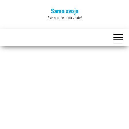
Skip
Samo svoja
to
Sve sto treba da znate!
the
content