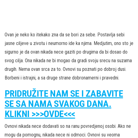
Ovan je neko ko itekako zna da se bori za sebe. Postavlja sebi
jasne ciljeve u zivotu i neumorno ide ka njima. Medjutim, ono sto je
sigurno je da ovan nikada nece gaziti po drugima da bi dosao do
svog cilja. Ona nikada ne bi mogao da gradi svoju srecu na suzama
drugih. Nema ovan srca za to. Ovnovi su poznati po dobroj dusi.
Borbeni i istrajni, a sa druge strane dobronamerni i pravedni.
PRIDRUŽITE NAM SE I ZABAVITE
SE SA NAMA SVAKOG DANA.
KLIKNI >>>OVDE<<<
Ovnovi nikada nece dodavati so na ranu povredjenoj osobi. Ako ne
mogu da pomognu, nikada nece ni odmoci. Ovnovi su veoma