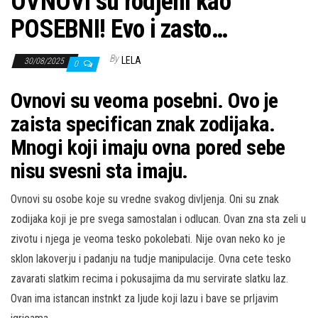
OVNOVI su rodjeni kao
POSEBNI! Evo i zasto…
By
LELA
30/08/2025
0
Ovnovi su veoma posebni. Ovo je
zaista specifican znak zodijaka.
Mnogi koji imaju ovna pored sebe
nisu svesni sta imaju.
Ovnovi su osobe koje su vredne svakog divljenja. Oni su znak
zodijaka koji je pre svega samostalan i odlucan. Ovan zna sta zeli u
zivotu i njega je veoma tesko pokolebati. Nije ovan neko ko je
sklon lakoverju i padanju na tudje manipulacije. Ovna cete tesko
zavarati slatkim recima i pokusajima da mu servirate slatku laz.
Ovan ima istancan instnkt za ljude koji lazu i bave se prljavim