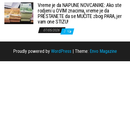
Vreme je da NAPUNE NOVCANIKE: Ako ste
rodjeni u OVIM znacima, vreme je da
PRESTANETE da se MUČITE zbog PARA, jer
vam one STIZU!
07/05/2026
0
Proudly powered by
WordPress
|
Theme:
Envo Magazine