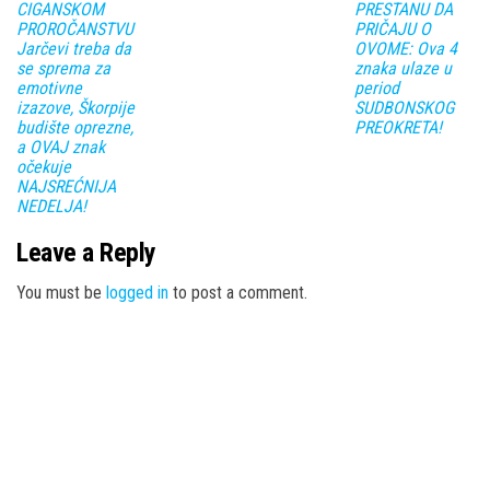
CIGANSKOM
PRESTANU DA
PROROČANSTVU
PRIČAJU O
Jarčevi treba da
OVOME: Ova 4
se sprema za
znaka ulaze u
emotivne
period
izazove, Škorpije
SUDBONSKOG
budište oprezne,
PREOKRETA!
a OVAJ znak
očekuje
NAJSREĆNIJA
NEDELJA!
Leave a Reply
You must be
logged in
to post a comment.