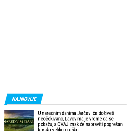
NAJNOVIJE
U narednim danima Jarčevi će doživeti
neočekivano, Lavovima je vreme da se
pokažu, a OVAJ znak će napraviti pogrešan
korak i veliku grešku!