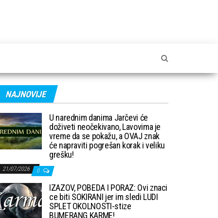
NAJNOVIJE
U narednim danima Jarčevi će
doživeti neočekivano, Lavovima je
vreme da se pokažu, a OVAJ znak
će napraviti pogrešan korak i veliku
grešku!
21/07/2026
0
IZAZOV, POBEDA I PORAZ: Ovi znaci
ce biti SOKIRANI jer im sledi LUDI
SPLET OKOLNOSTI-stize
BUMERANG KARME!