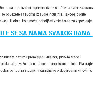
 Bićete samopouzdani i spremni da se suočite sa svim izazovima.
 se povežete sa ljudima iz svoje industrije. Takođe, budite
avanju ili obuci koja može poboljšati vaše šanse za zaposlenje.
VITE SE SA NAMA SVAKOG DANA.
a budete pažljivi i promišljeni.
Jupiter
, planeta sreće i
rilike, ali je važno da ne donosite impulsivne odluke. Planirajte
 dobar period za štednju i razmišljanje o dugoročnim ciljevima.