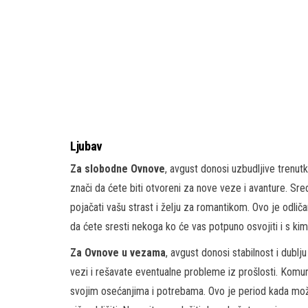
Ljubav
Za slobodne Ovnove
, avgust donosi uzbudljive trenut
znači da ćete biti otvoreni za nove veze i avanture. Sr
pojačati vašu strast i želju za romantikom. Ovo je odlič
da ćete sresti nekoga ko će vas potpuno osvojiti i s ki
Za Ovnove u vezama
, avgust donosi stabilnost i dubl
vezi i rešavate eventualne probleme iz prošlosti. Komun
svojim osećanjima i potrebama. Ovo je period kada možet