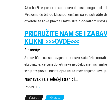
Ako tražite posao
, ovaj mesec donosi mnogo prilika.
Mreženje će biti od ključnog značaja, pa se potrudite da
otvoreni za nove pravce i razmislite o dodatnom usavrš
PRIDRUŽITE NAM SE I ZABA
KLIKNI >>>OVDE<<<
Finansije
Što se tiče finansija, avgust je mesec kada ćete morati d
ekspanzije, će vam doneti neke neočekivane finansijske p
svoje troškove i budite oprezni sa investicijama. Ovo je
Nastavak na sledećoj stranici…
Pages:
1
2
Category
Horoskop