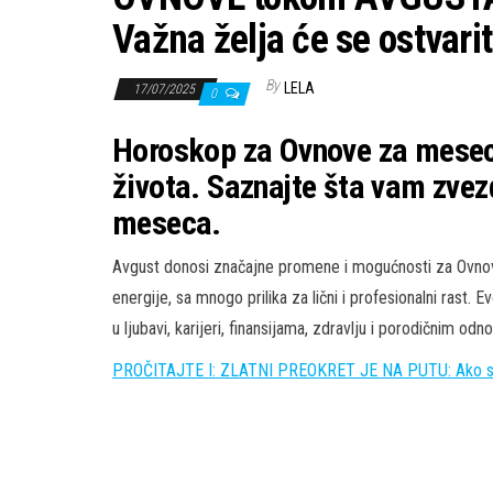
Važna želja će se ostvarit
By
LELA
17/07/2025
0
Horoskop za Ovnove za mese
života. Saznajte šta vam zve
meseca.
Avgust donosi značajne promene i mogućnosti za Ovnove
energije, sa mnogo prilika za lični i profesionalni rast
u ljubavi, karijeri, finansijama, zdravlju i porodičnim odn
PROČITAJTE I: ZLATNI PREOKRET JE NA PUTU: Ako si međ