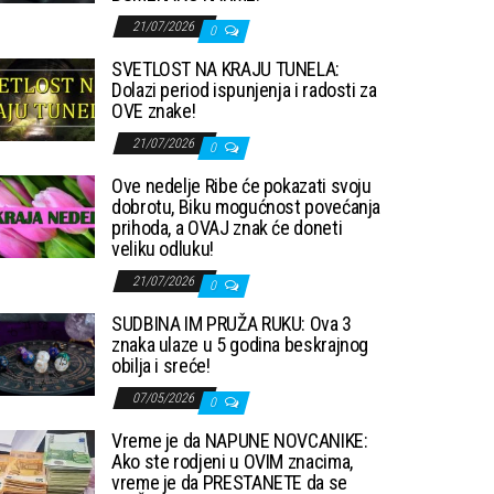
21/07/2026
0
SVETLOST NA KRAJU TUNELA:
Dolazi period ispunjenja i radosti za
OVE znake!
21/07/2026
0
Ove nedelje Ribe će pokazati svoju
dobrotu, Biku mogućnost povećanja
prihoda, a OVAJ znak će doneti
veliku odluku!
21/07/2026
0
SUDBINA IM PRUŽA RUKU: Ova 3
znaka ulaze u 5 godina beskrajnog
obilja i sreće!
07/05/2026
0
Vreme je da NAPUNE NOVCANIKE:
Ako ste rodjeni u OVIM znacima,
vreme je da PRESTANETE da se