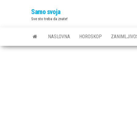
Skip
Samo svoja
to
Sve sto treba da znate!
the
content
NASLOVNA
HOROSKOP
ZANIMLJIVO