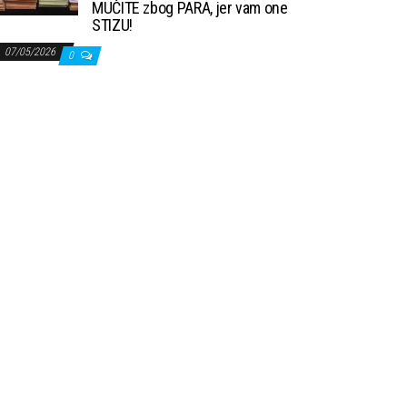
MUČITE zbog PARA, jer vam one
STIZU!
07/05/2026
0