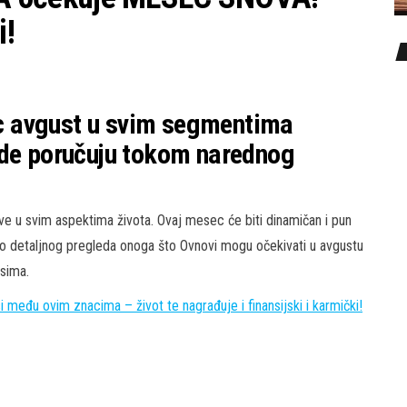
i!
c avgust u svim segmentima
zde poručuju tokom narednog
 u svim aspektima života. Ovaj mesec će biti dinamičan i pun
. Evo detaljnog pregleda onoga što Ovnovi mogu očekivati u avgustu
osima.
u ovim znacima – život te nagrađuje i finansijski i karmički!