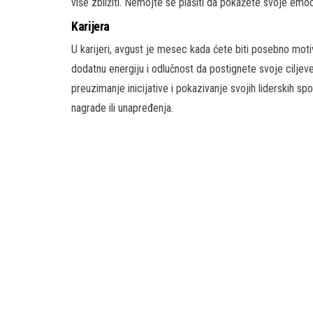
više zbližiti. Nemojte se plašiti da pokažete svoje emoc
Karijera
U karijeri, avgust je mesec kada ćete biti posebno motiv
dodatnu energiju i odlučnost da postignete svoje ciljeve
preuzimanje inicijative i pokazivanje svojih liderskih 
nagrade ili unapređenja.