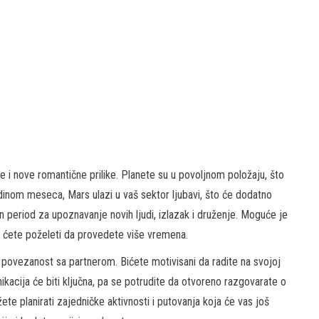
ke i nove romantične prilike. Planete su u povoljnom položaju, što
edinom meseca, Mars ulazi u vaš sektor ljubavi, što će dodatno
an period za upoznavanje novih ljudi, izlazak i druženje. Moguće je
m ćete poželeti da provedete više vremena.
ju povezanost sa partnerom. Bićete motivisani da radite na svojoj
ikacija će biti ključna, pa se potrudite da otvoreno razgovarate o
e planirati zajedničke aktivnosti i putovanja koja će vas još