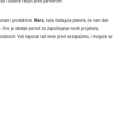
ije i budete ranjivi pred partnerom.
isani i produktivni.
Mars
, vaša vladajuća planeta, će vam dati
. Ovo je idealan period za započinjanje novih projekata,
sposobnosti. Vaš naporan rad neće proći nezapaženo, i moguće su