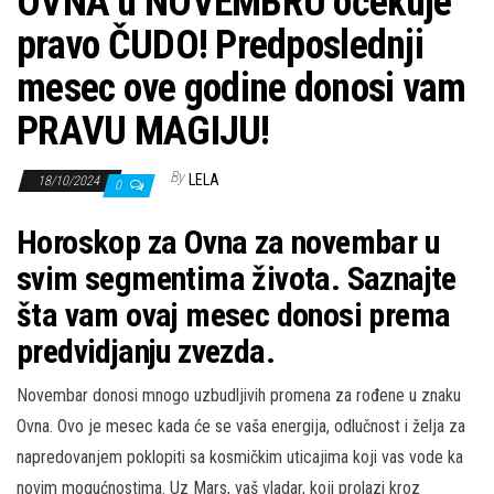
OVNA u NOVEMBRU očekuje
pravo ČUDO! Predposlednji
mesec ove godine donosi vam
PRAVU MAGIJU!
By
LELA
18/10/2024
0
Horoskop za Ovna za novembar u
svim segmentima života. Saznajte
šta vam ovaj mesec donosi prema
predvidjanju zvezda.
Novembar donosi mnogo uzbudljivih promena za rođene u znaku
Ovna. Ovo je mesec kada će se vaša energija, odlučnost i želja za
napredovanjem poklopiti sa kosmičkim uticajima koji vas vode ka
novim mogućnostima. Uz Mars, vaš vladar, koji prolazi kroz