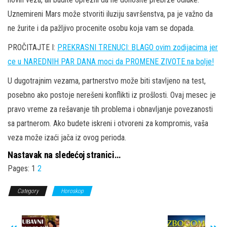
Uznemireni Mars može stvoriti iluziju savršenstva, pa je važno da
ne žurite i da pažljivo procenite osobu koja vam se dopada.
PROČITAJTE I:
PREKRASNI TRENUCI: BLAGO ovim zodijacima jer
ce u NAREDNIH PAR DANA moci da PROMENE ZIVOTE na bolje!
U dugotrajnim vezama, partnerstvo može biti stavljeno na test,
posebno ako postoje nerešeni konflikti iz prošlosti. Ovaj mesec je
pravo vreme za rešavanje tih problema i obnavljanje povezanosti
sa partnerom. Ako budete iskreni i otvoreni za kompromis, vaša
veza može izaći jača iz ovog perioda.
Nastavak na sledećoj stranici…
Pages:
1
2
Category
Horoskop