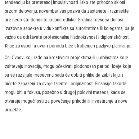
tendenciju ka preteranoj impulsivnosti. Iako ste prirodno skloni
brzom delovanju, novembar vas poziva da zastanete i razmislite
pre nego što donosite krupne odluke. Sredina meseca donosi
izazovne aspekte u vidu konflikta sa autoritetima ili kolegama, pa je
važno da održavate profesionalnu hladnokrvnost i diplomatičnost.
Ključ za uspeh u ovom periodu biće strpljenje i pažljivo planiranje.
Oni Ovnovi koji rade na kreativnim projektima ili u oblastima koje
zahtevaju inovaciju, mogu očekivati plodonosan period. Ideje koje
su se razvijale mesecima sada će dobiti priliku da zablistaju, i
bićete zapaženi za svoje talente i originalnost. Finansije takođe
mogu biti u fokusu, posebno u drugoj polovini meseca, kada se
otvaraju mogućnosti za povećanje prihoda ili investiranje u nove
projekte.