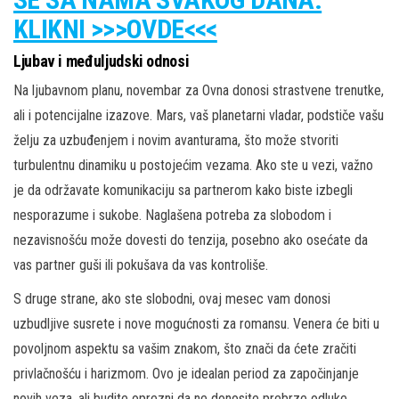
KLIKNI >>>OVDE<<<
Ljubav i međuljudski odnosi
Na ljubavnom planu, novembar za Ovna donosi strastvene trenutke,
ali i potencijalne izazove. Mars, vaš planetarni vladar, podstiče vašu
želju za uzbuđenjem i novim avanturama, što može stvoriti
turbulentnu dinamiku u postojećim vezama. Ako ste u vezi, važno
je da održavate komunikaciju sa partnerom kako biste izbegli
nesporazume i sukobe. Naglašena potreba za slobodom i
nezavisnošću može dovesti do tenzija, posebno ako osećate da
vas partner guši ili pokušava da vas kontroliše.
S druge strane, ako ste slobodni, ovaj mesec vam donosi
uzbudljive susrete i nove mogućnosti za romansu. Venera će biti u
povoljnom aspektu sa vašim znakom, što znači da ćete zračiti
privlačnošću i harizmom. Ovo je idealan period za započinjanje
novih veza, ali budite oprezni da ne donosite prebrze odluke.