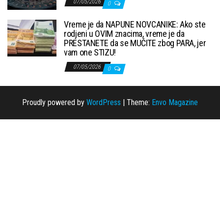
07/05/2026
0
Vreme je da NAPUNE NOVCANIKE: Ako ste
rodjeni u OVIM znacima, vreme je da
PRESTANETE da se MUČITE zbog PARA, jer
vam one STIZU!
07/05/2026
0
Proudly powered by
WordPress
|
Theme:
Envo Magazine