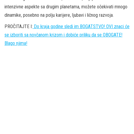
intenzivne aspekte sa drugim planetama, možete očekivati mnogo
dinamike, posebno na polju karijere, ljubavi i ličnog razvoja.
PROČITAJTE I:
Do kraja godine sledi im BOGATSTVO! OVI znaci će
se izboriti sa novčanom krizom i dobiće priliku da se OBOGATE!
Blago njima!