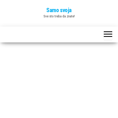
Skip
Samo svoja
to
Sve sto treba da znate!
the
content