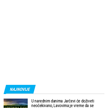
NAJNOVIJE
U narednim danima Jarčevi će doživeti
neočekivano, Lavovima je vreme da se