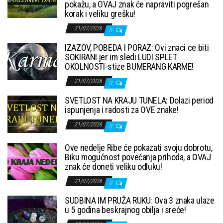
pokažu, a OVAJ znak će napraviti pogrešan
korak i veliku grešku!
21/07/2026
0
IZAZOV, POBEDA I PORAZ: Ovi znaci ce biti
SOKIRANI jer im sledi LUDI SPLET
OKOLNOSTI-stize BUMERANG KARME!
21/07/2026
0
SVETLOST NA KRAJU TUNELA: Dolazi period
ispunjenja i radosti za OVE znake!
21/07/2026
0
Ove nedelje Ribe će pokazati svoju dobrotu,
Biku mogućnost povećanja prihoda, a OVAJ
znak će doneti veliku odluku!
21/07/2026
0
SUDBINA IM PRUŽA RUKU: Ova 3 znaka ulaze
u 5 godina beskrajnog obilja i sreće!