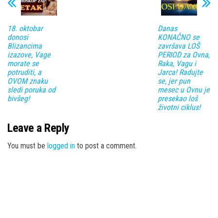
18. oktobar
Danas
donosi
KONAČNO se
Blizancima
završava LOŠ
izazove, Vage
PERIOD za Ovna,
morate se
Raka, Vagu i
potruditi, a
Jarca! Radujte
OVOM znaku
se, jer pun
sledi poruka od
mesec u Ovnu je
bivšeg!
presekao loš
životni ciklus!
Leave a Reply
You must be
logged in
to post a comment.