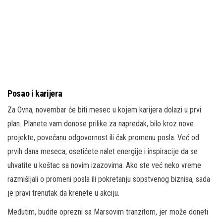
Posao i karijera
Za Ovna, novembar će biti mesec u kojem karijera dolazi u prvi
plan. Planete vam donose prilike za napredak, bilo kroz nove
projekte, povećanu odgovornost ili čak promenu posla. Već od
prvih dana meseca, osetićete nalet energije i inspiracije da se
uhvatite u koštac sa novim izazovima. Ako ste već neko vreme
razmišljali o promeni posla ili pokretanju sopstvenog biznisa, sada
je pravi trenutak da krenete u akciju.
Međutim, budite oprezni sa Marsovim tranzitom, jer može doneti