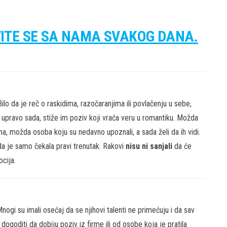
VITE SE SA NAMA SVAKOG DANA.
ilo da je reč o raskidima, razočaranjima ili povlačenju u sebe,
, upravo sada, stiže im poziv koji vraća veru u romantiku. Možda
ina, možda osoba koju su nedavno upoznali, a sada želi da ih vidi.
e da je samo čekala pravi trenutak. Rakovi
nisu ni sanjali
da će
ocija.
ogi su imali osećaj da se njihovi talenti ne primećuju i da sav
goditi da dobiju poziv iz firme ili od osobe koja je pratila