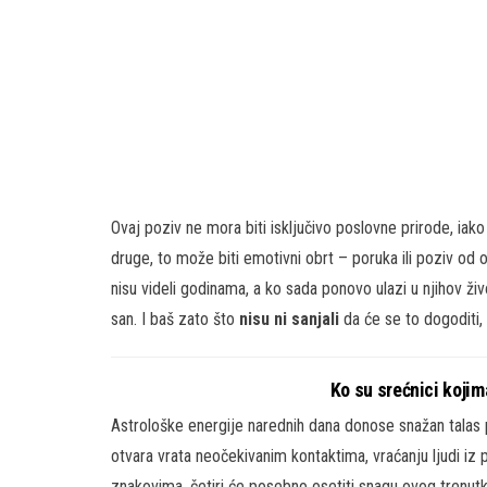
Ovaj poziv ne mora biti isključivo poslovne prirode, iak
druge, to može biti emotivni obrt – poruka ili poziv od 
nisu videli godinama, a ko sada ponovo ulazi u njihov živ
san. I baš zato što
nisu ni sanjali
da će se to dogoditi, 
Ko su srećnici kojim
Astrološke energije narednih dana donose snažan talas 
otvara vrata neočekivanim kontaktima, vraćanju ljudi iz p
znakovima, četiri će posebno osetiti snagu ovog trenutk