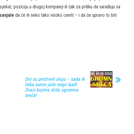
ekat, poziciju u drugoj kompaniji ili čak za priliku da sarađuju sa
 sanjale
da će ih neko tako visoko ceniti – i da će upravo to biti
Oni su preživeli oluju – sada ih
čeka sunce jače nego ikad!
Znaci kojima stiže ogromna
sreća!