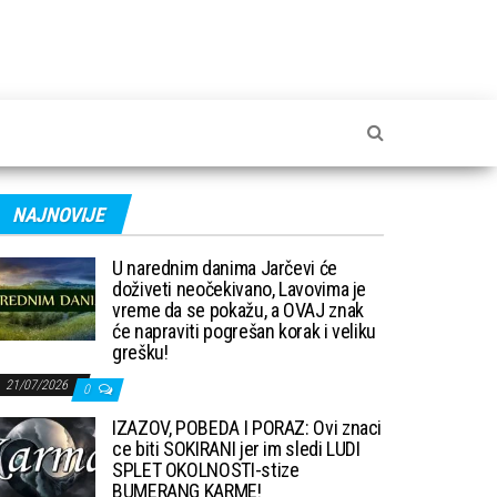
NAJNOVIJE
U narednim danima Jarčevi će
doživeti neočekivano, Lavovima je
vreme da se pokažu, a OVAJ znak
će napraviti pogrešan korak i veliku
grešku!
21/07/2026
0
IZAZOV, POBEDA I PORAZ: Ovi znaci
ce biti SOKIRANI jer im sledi LUDI
SPLET OKOLNOSTI-stize
BUMERANG KARME!