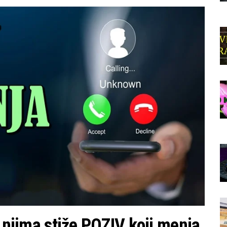
o njima stiže POZIV koji menja