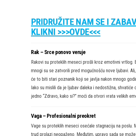
PRIDRUŽITE NAM SE I ZABA
KLIKNI >>>OVDE<<<
Rak – Srce ponovo veruje
Rakovi su proteklih meseci prošli kroz emotivni vrtlog. B
mnogi su se zatvorili pred mogućnošću nove ljubavi. Ali
će to biti stari poznanik koji se javlja nakon mnogo god
Iako su mislili da je ljubav daleka i nedostižna, shvatić
jedno “Zdravo, kako si?” moći da otvori vrata velikih em
Vaga – Profesionalni preokret
Vage su proteklih meseci osećale stagnaciju na poslu. Mn
trud prolazi neopaženo. Međutim, upravo sada se može do