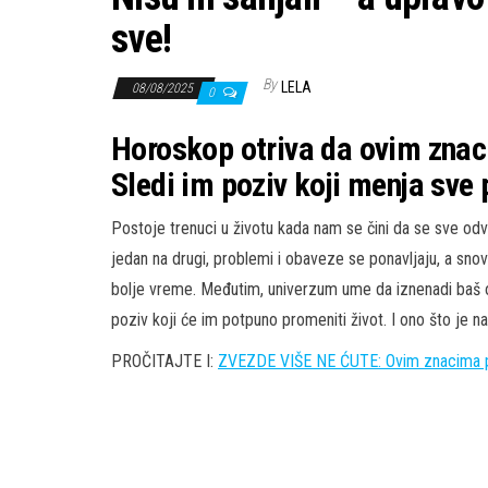
sve!
By
LELA
08/08/2025
0
Horoskop otriva da ovim znaci
Sledi im poziv koji menja sve
Postoje trenuci u životu kada nam se čini da se sve od
jedan na drugi, problemi i obaveze se ponavljaju, a snov
bolje vreme. Međutim, univerzum ume da iznenadi baš 
poziv koji će im potpuno promeniti život. I ono što je n
PROČITAJTE I:
ZVEZDE VIŠE NE ĆUTE: Ovim znacima per