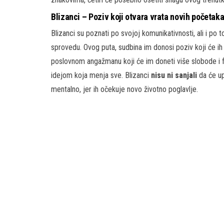
Blizanci – Poziv koji otvara vrata novih početak
Blizanci su poznati po svojoj komunikativnosti, ali i p
sprovedu. Ovog puta, sudbina im donosi poziv koji će i
poslovnom angažmanu koji će im doneti više slobode i fin
idejom koja menja sve. Blizanci
nisu ni sanjali
da će up
mentalno, jer ih očekuje novo životno poglavlje.