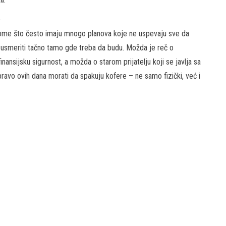
a
o tome što često imaju mnogo planova koje ne uspevaju sve da
h usmeriti tačno tamo gde treba da budu. Možda je reč o
ansijsku sigurnost, a možda o starom prijatelju koji se javlja sa
ravo ovih dana morati da spakuju kofere – ne samo fizički, već i