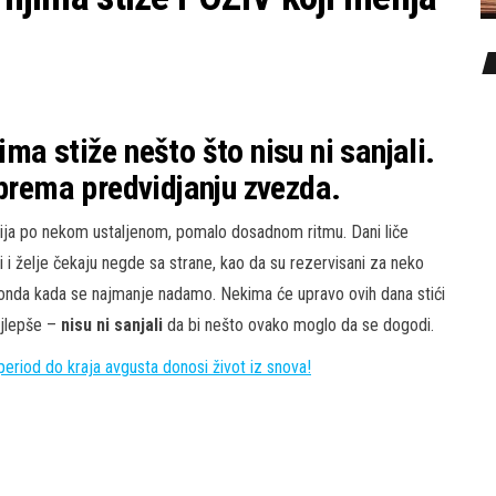
ma stiže nešto što nisu ni sanjali.
 prema predvidjanju zvezda.
vija po nekom ustaljenom, pomalo dosadnom ritmu. Dani liče
i i želje čekaju negde sa strane, kao da su rezervisani za neko
onda kada se najmanje nadamo. Nekima će upravo ovih dana stići
ajlepše –
nisu ni sanjali
da bi nešto ovako moglo da se dogodi.
iod do kraja avgusta donosi život iz snova!