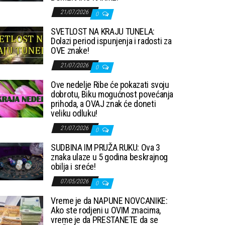
21/07/2026
0
SVETLOST NA KRAJU TUNELA:
Dolazi period ispunjenja i radosti za
OVE znake!
21/07/2026
0
Ove nedelje Ribe će pokazati svoju
dobrotu, Biku mogućnost povećanja
prihoda, a OVAJ znak će doneti
veliku odluku!
21/07/2026
0
SUDBINA IM PRUŽA RUKU: Ova 3
znaka ulaze u 5 godina beskrajnog
obilja i sreće!
07/05/2026
0
Vreme je da NAPUNE NOVCANIKE:
Ako ste rodjeni u OVIM znacima,
vreme je da PRESTANETE da se