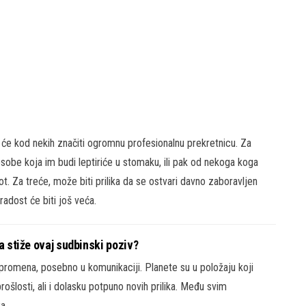
o će kod nekih značiti ogromnu profesionalnu prekretnicu. Za
osobe koja im budi leptiriće u stomaku, ili pak od nekoga koga
ot. Za treće, može biti prilika da se ostvari davno zaboravljen
radost će biti još veća.
a stiže ovaj sudbinski poziv?
promena, posebno u komunikaciji. Planete su u položaju koji
rošlosti, ali i dolasku potpuno novih prilika. Među svim
a.