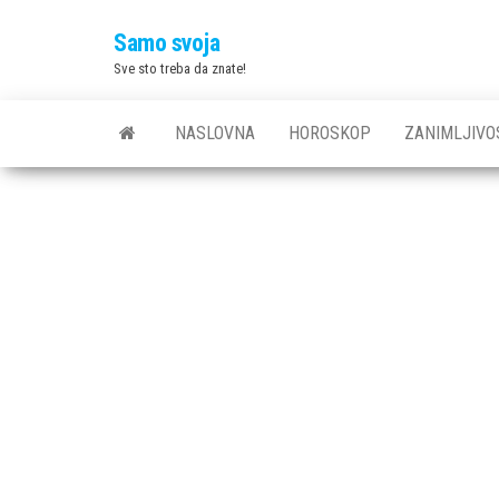
Skip
Samo svoja
to
Sve sto treba da znate!
the
content
NASLOVNA
HOROSKOP
ZANIMLJIVO