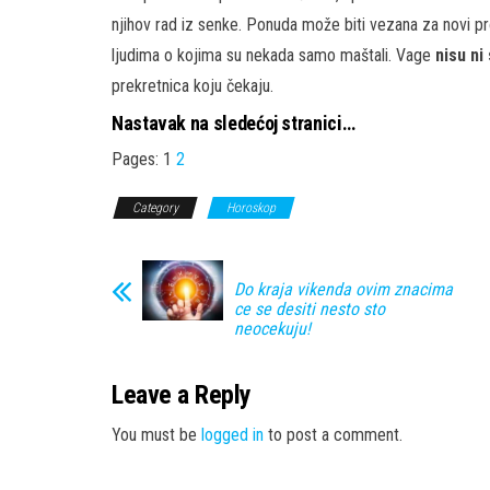
njihov rad iz senke. Ponuda može biti vezana za novi proj
ljudima o kojima su nekada samo maštali. Vage
nisu ni
prekretnica koju čekaju.
Nastavak na sledećoj stranici…
Pages:
1
2
Category
Horoskop
Do kraja vikenda ovim znacima
ce se desiti nesto sto
neocekuju!
Leave a Reply
You must be
logged in
to post a comment.