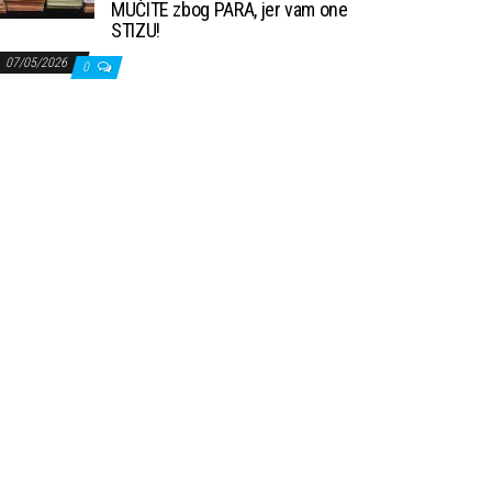
MUČITE zbog PARA, jer vam one
STIZU!
07/05/2026
0