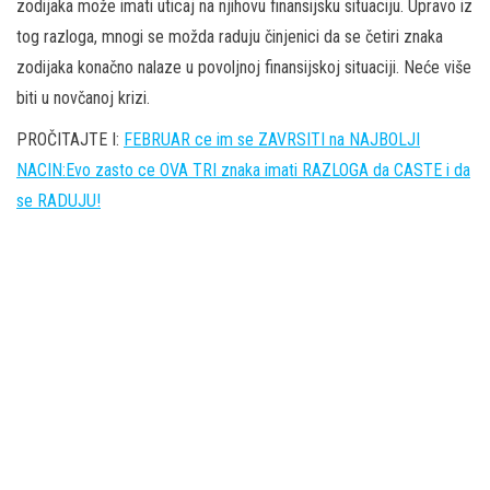
zodijaka može imati uticaj na njihovu finansijsku situaciju. Upravo iz
tog razloga, mnogi se možda raduju činjenici da se četiri znaka
zodijaka konačno nalaze u povoljnoj finansijskoj situaciji. Neće više
biti u novčanoj krizi.
PROČITAJTE I:
FEBRUAR ce im se ZAVRSITI na NAJBOLJI
NACIN:Evo zasto ce OVA TRI znaka imati RAZLOGA da CASTE i da
se RADUJU!