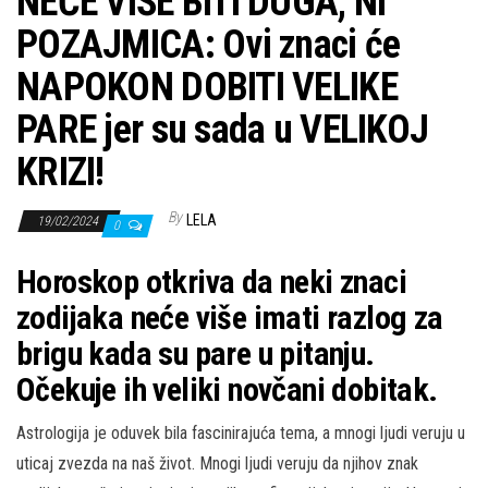
NEĆE VIŠE BITI DUGA, NI
POZAJMICA: Ovi znaci će
NAPOKON DOBITI VELIKE
PARE jer su sada u VELIKOJ
KRIZI!
By
LELA
19/02/2024
0
Horoskop otkriva da neki znaci
zodijaka neće više imati razlog za
brigu kada su pare u pitanju.
Očekuje ih veliki novčani dobitak.
Astrologija je oduvek bila fascinirajuća tema, a mnogi ljudi veruju u
uticaj zvezda na naš život. Mnogi ljudi veruju da njihov znak