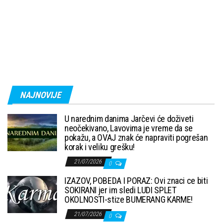
NAJNOVIJE
U narednim danima Jarčevi će doživeti
neočekivano, Lavovima je vreme da se
pokažu, a OVAJ znak će napraviti pogrešan
korak i veliku grešku!
21/07/2026
0
IZAZOV, POBEDA I PORAZ: Ovi znaci ce biti
SOKIRANI jer im sledi LUDI SPLET
OKOLNOSTI-stize BUMERANG KARME!
21/07/2026
0