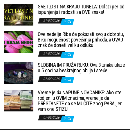
SVETLOST NA KRAJU TUNELA: Dolazi period
ispunjenja i radosti za OVE znake!
21/07/2026
0
Ove nedelje Ribe će pokazati svoju dobrotu,
Biku mogućnost povećanja prihoda, a OVAJ
znak će doneti veliku odluku!
21/07/2026
0
SUDBINA IM PRUŽA RUKU: Ova 3 znaka ulaze
u 5 godina beskrajnog obilja i sreće!
07/05/2026
0
Vreme je da NAPUNE NOVCANIKE: Ako ste
rodjeni u OVIM znacima, vreme je da
PRESTANETE da se MUČITE zbog PARA, jer
vam one STIZU!
07/05/2026
0