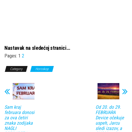
Nastavak na sledećoj stranici…
Pages:
1
2
Category
Horoskop
Sam kraj
Od 20. do 29.
februara donosi
FEBRUARA
za ova četiri
Device očekuje
znaka zodijaka
uspeh, Jarcu
NAGLI
sledi izazov, a