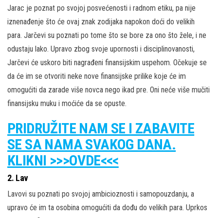
Jarac je poznat po svojoj posvećenosti i radnom etiku, pa nije
iznenađenje što će ovaj znak zodijaka napokon doći do velikih
para. Jarčevi su poznati po tome što se bore za ono što žele, i ne
odustaju lako. Upravo zbog svoje upornosti i disciplinovanosti,
Jarčevi će uskoro biti nagrađeni finansijskim uspehom. Očekuje se
da će im se otvoriti neke nove finansijske prilike koje će im
omogućiti da zarade više novca nego ikad pre. Oni neće više mučiti
finansijsku muku i moćiće da se opuste.
PRIDRUŽITE NAM SE I ZABAVITE
SE SA NAMA SVAKOG DANA.
KLIKNI >>>OVDE<<<
2. Lav
Lavovi su poznati po svojoj ambicioznosti i samopouzdanju, a
upravo će im ta osobina omogućiti da dođu do velikih para. Uprkos