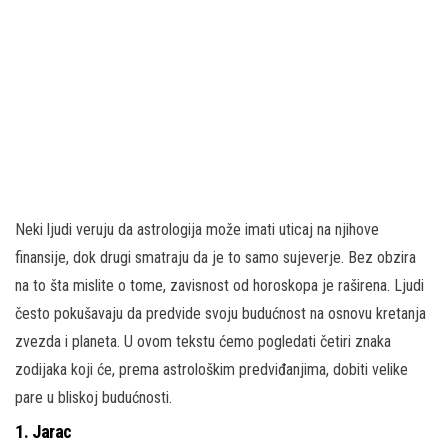
Neki ljudi veruju da astrologija može imati uticaj na njihove
finansije, dok drugi smatraju da je to samo sujeverje. Bez obzira
na to šta mislite o tome, zavisnost od horoskopa je raširena. Ljudi
često pokušavaju da predvide svoju budućnost na osnovu kretanja
zvezda i planeta. U ovom tekstu ćemo pogledati četiri znaka
zodijaka koji će, prema astrološkim predviđanjima, dobiti velike
pare u bliskoj budućnosti.
1. Jarac