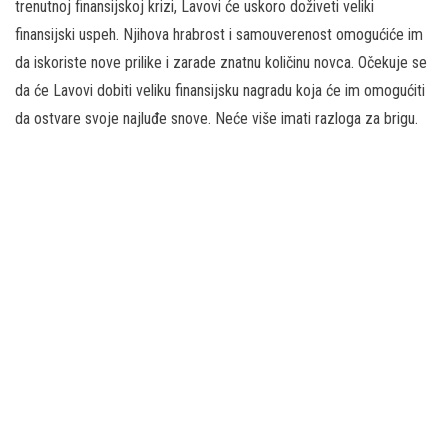
trenutnoj finansijskoj krizi, Lavovi će uskoro doživeti veliki
finansijski uspeh. Njihova hrabrost i samouverenost omogućiće im
da iskoriste nove prilike i zarade znatnu količinu novca. Očekuje se
da će Lavovi dobiti veliku finansijsku nagradu koja će im omogućiti
da ostvare svoje najluđe snove. Neće više imati razloga za brigu.