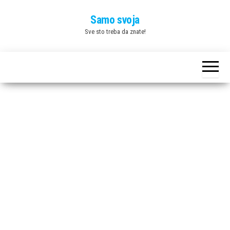
Skip
Samo svoja
to
Sve sto treba da znate!
the
content