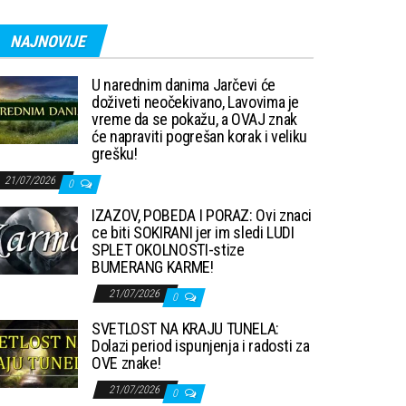
NAJNOVIJE
U narednim danima Jarčevi će
doživeti neočekivano, Lavovima je
vreme da se pokažu, a OVAJ znak
će napraviti pogrešan korak i veliku
grešku!
21/07/2026
0
IZAZOV, POBEDA I PORAZ: Ovi znaci
ce biti SOKIRANI jer im sledi LUDI
SPLET OKOLNOSTI-stize
BUMERANG KARME!
21/07/2026
0
SVETLOST NA KRAJU TUNELA:
Dolazi period ispunjenja i radosti za
OVE znake!
21/07/2026
0