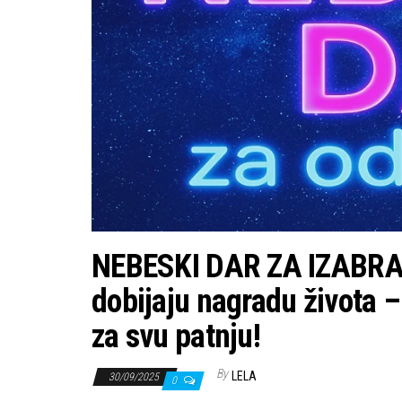
NEBESKI DAR ZA IZABRANE
dobijaju nagradu života 
za svu patnju!
By
LELA
30/09/2025
0