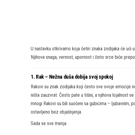
U nastavku otkrivamo koja četiri znaka zodijaka će ući 
Njihova snaga, vernost, upornost i čisto srce biće prepo
1. Rak – Nežna duša dobija svoj spokoj
Rakovi su znak zodijaka koji često sve svoje emocije no
ništa zauzvrat. Često pate u tišini, a njihova lojalnost s
mnogi Rakovi su bili suočeni sa gubicima – ljubavnim, po
ostavljeno bez objašnjenja.
Sada se sve menja.