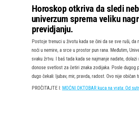
Horoskop otkriva da sledi neb
univerzum sprema veliku nagr
previdjanju.
Postoje trenuci u životu kada se čini da se sve ruši, da 
noći u nemire, a srce u prostor pun rana. Međutim, Univ
svaku žrtvu. I baš tada kada se najmanje nadate, dolazi
donose svetlost za četiri znaka zodijaka. Posle dugog p
dugo čekali: ljubav, mir, pravda, radost. Ovo nije običa
PROČITAJTE I:
MOĆNI OKTOBAR kuca na vrata: Od sut