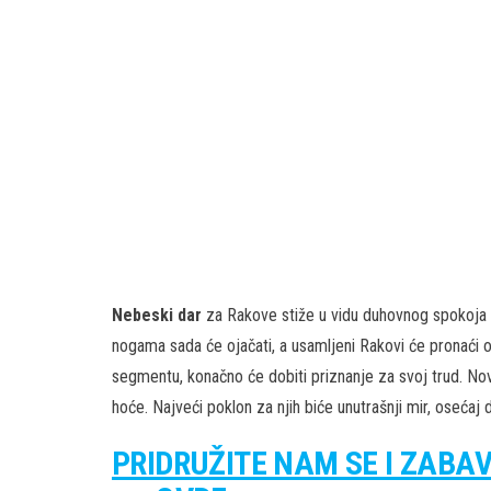
Nebeski dar
za Rakove stiže u vidu duhovnog spokoja i
nogama sada će ojačati, a usamljeni Rakovi će pronaći 
segmentu, konačno će dobiti priznanje za svoj trud. Novac
hoće. Najveći poklon za njih biće unutrašnji mir, osećaj 
PRIDRUŽITE NAM SE I ZABA