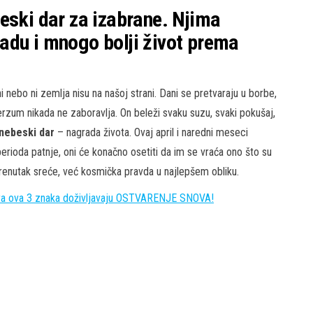
eski dar za izabrane. Njima
adu i mnogo bolji život prema
ni nebo ni zemlja nisu na našoj strani. Dani se pretvaraju u borbe,
erzum nikada ne zaboravlja. On beleži svaku suzu, svaki pokušaj,
nebeski dar
– nagrada života. Ovaj april i naredni meseci
erioda patnje, oni će konačno osetiti da im se vraća ono što su
n trenutak sreće, već kosmička pravda u najlepšem obliku.
ra ova 3 znaka doživljavaju OSTVARENJE SNOVA!