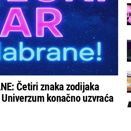
: Četiri znaka zodijaka
– Univerzum konačno uzvraća