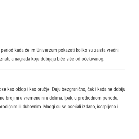
u period kada će im Univerzum pokazati koliko su zaista vredni.
znati, a nagrada koju dobijaju biće više od očekivanog.
se kao oklop i kao oružje. Daju bezgranično, čak i kada ne dobiju
e ne broji ni u vremenu ni u delima. Ipak, u prethodnom periodu,
rodičnim ili duhovnim. Mnogi su se osećali izdano, iscrpljeno i