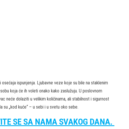
 osećaja ispunjenja. Ljubavne veze koje su bile na staklenim
osobu koja će ih voleti onako kako zaslužuju. U poslovnom
 neće dolaziti u velikim količinama, ali stabilnost i sigurnost
da su „kod kuće“ – u sebi i u svetu oko sebe.
VITE SE SA NAMA SVAKOG DANA.