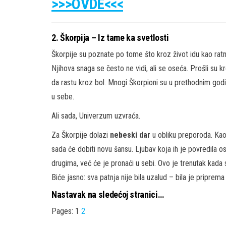
>>>OVDE<<<
2. Škorpija – Iz tame ka svetlosti
Škorpije su poznate po tome što kroz život idu kao ratni
Njihova snaga se često ne vidi, ali se oseća. Prošli su 
da rastu kroz bol. Mnogi Škorpioni su u prethodnim godinam
u sebe.
Ali sada, Univerzum uzvraća.
Za Škorpije dolazi
nebeski dar
u obliku preporoda. Kao š
sada će dobiti novu šansu. Ljubav koja ih je povredila o
drugima, već će je pronaći u sebi. Ovo je trenutak kada s
Biće jasno: sva patnja nije bila uzalud – bila je priprema
Nastavak na sledećoj stranici…
Pages:
1
2