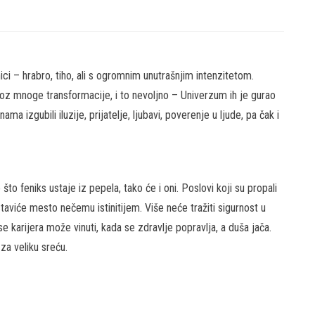
ci – hrabro, tiho, ali s ogromnim unutrašnjim intenzitetom.
kroz mnoge transformacije, i to nevoljno – Univerzum ih je gurao
a izgubili iluzije, prijatelje, ljubavi, poverenje u ljude, pa čak i
to feniks ustaje iz pepela, tako će i oni. Poslovi koji su propali
staviće mesto nečemu istinitijem. Više neće tražiti sigurnost u
e karijera može vinuti, kada se zdravlje popravlja, a duša jača.
 za veliku sreću.