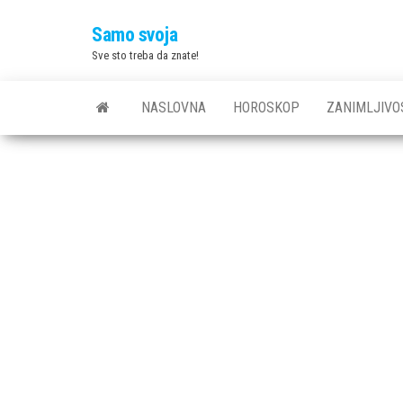
Skip
Samo svoja
to
Sve sto treba da znate!
the
content
NASLOVNA
HOROSKOP
ZANIMLJIVO