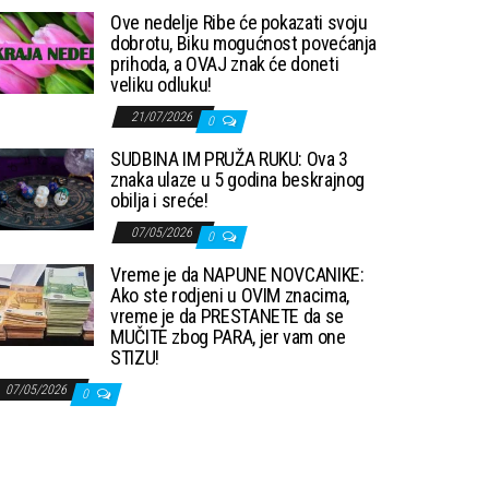
Ove nedelje Ribe će pokazati svoju
dobrotu, Biku mogućnost povećanja
prihoda, a OVAJ znak će doneti
veliku odluku!
21/07/2026
0
SUDBINA IM PRUŽA RUKU: Ova 3
znaka ulaze u 5 godina beskrajnog
obilja i sreće!
07/05/2026
0
Vreme je da NAPUNE NOVCANIKE:
Ako ste rodjeni u OVIM znacima,
vreme je da PRESTANETE da se
MUČITE zbog PARA, jer vam one
STIZU!
07/05/2026
0