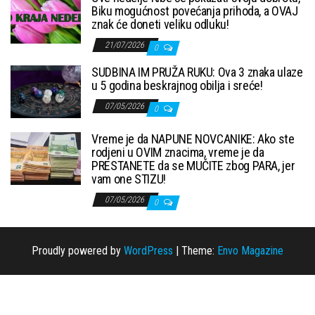
Biku mogućnost povećanja prihoda, a OVAJ
znak će doneti veliku odluku!
21/07/2026
0
SUDBINA IM PRUŽA RUKU: Ova 3 znaka ulaze
u 5 godina beskrajnog obilja i sreće!
07/05/2026
0
Vreme je da NAPUNE NOVCANIKE: Ako ste
rodjeni u OVIM znacima, vreme je da
PRESTANETE da se MUČITE zbog PARA, jer
vam one STIZU!
07/05/2026
0
Proudly powered by
WordPress
|
Theme:
Envo Magazine