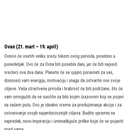
Ovan (21. mart – 19. april)
Ovnovi će osetiti veliku sreću tokom ovog perioda, posebno u
ponedeljak. Ovo će za Ovna biti posebni dani, jer će biti najveći
srećnici ova dva dana. Planete će se sjajno poravnati za vas,
donoseći vam energiju, motivaciju i snagu da ostvarite sve svoje
ciljeve. Vaša strastvena priroda i hrabrost će biti podržane, što će
vam omogućiti da se suočite sa bilo kojim izazovom koji se pojavi
na vašem putu. Ovo je idealno vreme za preduzimanje akcije i za
ostvarivanje svojih najambicioznijih ciljeva. Budite spremni na
napredak, novu inspiraciju i iznenađujuće prilike koje će se pojaviti
pred vama.