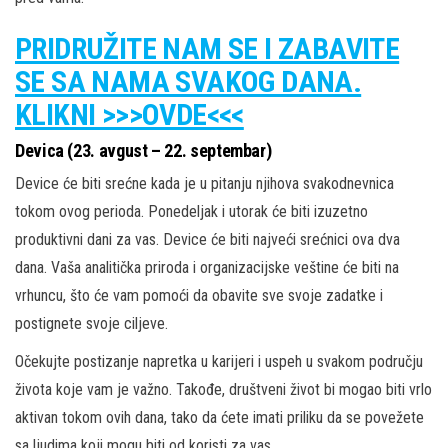
PRIDRUŽITE NAM SE I ZABAVITE
SE SA NAMA SVAKOG DANA.
KLIKNI >>>OVDE<<<
Devica (23. avgust – 22. septembar)
Device će biti srećne kada je u pitanju njihova svakodnevnica
tokom ovog perioda. Ponedeljak i utorak će biti izuzetno
produktivni dani za vas. Device će biti najveći srećnici ova dva
dana. Vaša analitička priroda i organizacijske veštine će biti na
vrhuncu, što će vam pomoći da obavite sve svoje zadatke i
postignete svoje ciljeve.
Očekujte postizanje napretka u karijeri i uspeh u svakom području
života koje vam je važno. Takođe, društveni život bi mogao biti vrlo
aktivan tokom ovih dana, tako da ćete imati priliku da se povežete
sa ljudima koji mogu biti od koristi za vas.