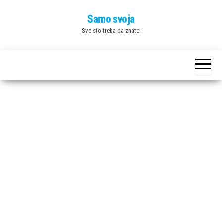
Skip
Samo svoja
to
Sve sto treba da znate!
the
content