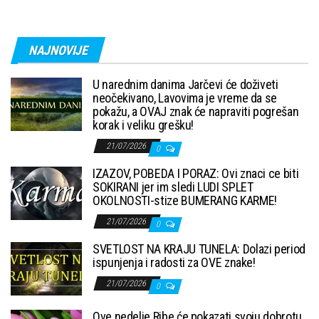
NAJNOVIJE
U narednim danima Jarčevi će doživeti
neočekivano, Lavovima je vreme da se
pokažu, a OVAJ znak će napraviti pogrešan
korak i veliku grešku!
21/07/2026
0
IZAZOV, POBEDA I PORAZ: Ovi znaci ce biti
SOKIRANI jer im sledi LUDI SPLET
OKOLNOSTI-stize BUMERANG KARME!
21/07/2026
0
SVETLOST NA KRAJU TUNELA: Dolazi period
ispunjenja i radosti za OVE znake!
21/07/2026
0
Ove nedelje Ribe će pokazati svoju dobrotu,