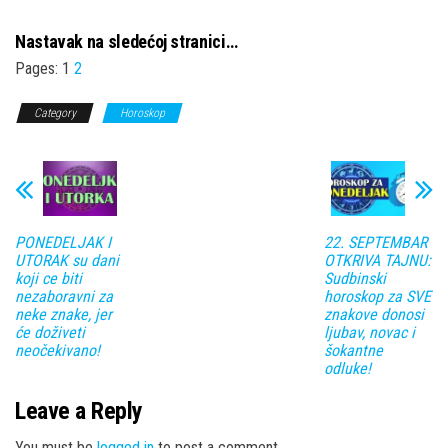
Nastavak na sledećoj stranici…
Pages:
1
2
Category
Horoskop
PONEDELJAK I
22. SEPTEMBAR
UTORAK su dani
OTKRIVA TAJNU:
koji ce biti
Sudbinski
nezaboravni za
horoskop za SVE
neke znake, jer
znakove donosi
će doživeti
ljubav, novac i
neočekivano!
šokantne
odluke!
Leave a Reply
You must be
logged in
to post a comment.