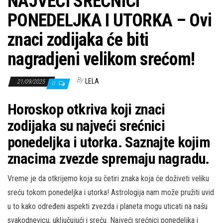
NAJVEĆI SREĆNICI
PONEDELJKA I UTORKA – Ovi
znaci zodijaka će biti
nagradjeni velikom srećom!
By
LELA
21/09/2025
0
Horoskop otkriva koji znaci
zodijaka su najveći srećnici
ponedeljka i utorka. Saznajte kojim
znacima zvezde spremaju nagradu.
Vreme je da otkrijemo koja su četiri znaka koja će doživeti veliku
sreću tokom ponedeljka i utorka! Astrologija nam može pružiti uvid
u to kako određeni aspekti zvezda i planeta mogu uticati na našu
svakodnevicu, uključujući i sreću. Najveći srećnici ponedeljka i