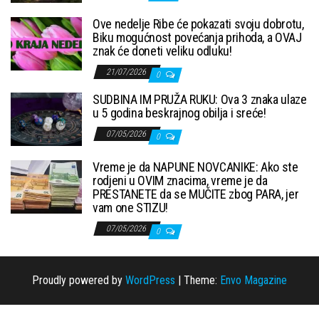
Ove nedelje Ribe će pokazati svoju dobrotu,
Biku mogućnost povećanja prihoda, a OVAJ
znak će doneti veliku odluku!
21/07/2026
0
SUDBINA IM PRUŽA RUKU: Ova 3 znaka ulaze
u 5 godina beskrajnog obilja i sreće!
07/05/2026
0
Vreme je da NAPUNE NOVCANIKE: Ako ste
rodjeni u OVIM znacima, vreme je da
PRESTANETE da se MUČITE zbog PARA, jer
vam one STIZU!
07/05/2026
0
Proudly powered by
WordPress
|
Theme:
Envo Magazine