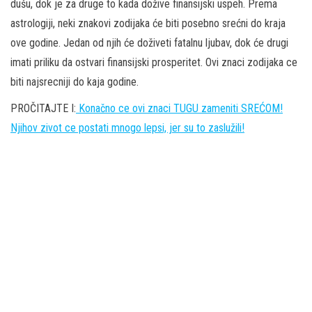
dušu, dok je za druge to kada dožive finansijski uspeh. Prema
astrologiji, neki znakovi zodijaka će biti posebno srećni do kraja
ove godine. Jedan od njih će doživeti fatalnu ljubav, dok će drugi
imati priliku da ostvari finansijski prosperitet. Ovi znaci zodijaka ce
biti najsrecniji do kaja godine.
PROČITAJTE I:
Konačno ce ovi znaci TUGU zameniti SREĆOM!
Njihov zivot ce postati mnogo lepsi, jer su to zaslužili!