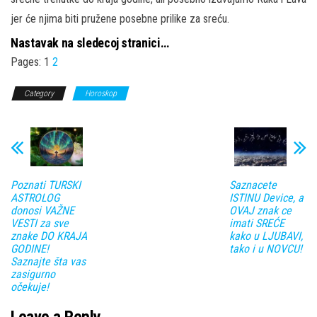
jer će njima biti pružene posebne prilike za sreću.
Nastavak na sledecoj stranici…
Pages:
1
2
Category
Horoskop
Poznati TURSKI
Saznacete
ASTROLOG
ISTINU Device, a
donosi VAŽNE
OVAJ znak ce
VESTI za sve
imati SREĆE
znake DO KRAJA
kako u LJUBAVI,
GODINE!
tako i u NOVCU!
Saznajte šta vas
zasigurno
očekuje!