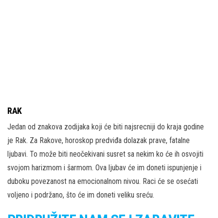
RAK
Jedan od znakova zodijaka koji će biti najsrecniji do kraja godine
je Rak. Za Rakove, horoskop predviđa dolazak prave, fatalne
ljubavi. To može biti neočekivani susret sa nekim ko će ih osvojiti
svojom harizmom i šarmom. Ova ljubav će im doneti ispunjenje i
duboku povezanost na emocionalnom nivou. Raci će se osećati
voljeno i podržano, što će im doneti veliku sreću.