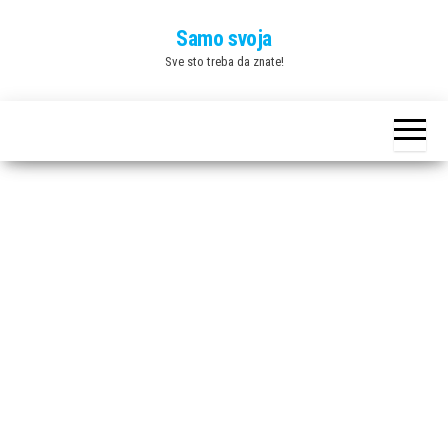
Skip
Samo svoja
to
Sve sto treba da znate!
the
content