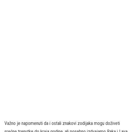
Važno je napomenuti da i ostali znakovi zodijaka mogu doživeti
srećne trenutke do kraja godine, ali posebno izdvajamo Raka i Lava