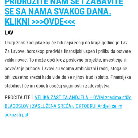
PRIDRUŽITE NAM SE I ZABAVITE
SE SA NAMA SVAKOG DANA.
KLIKNI >>>OVDE<<<
LAV
Drugi znak zodijaka koji će biti najsrecniji do kraja godine je Lav.
Za Lavove, horoskop predviđa finansijski uspeh i priliku da ostvare
veliki novac. To može doći kroz poslovne projekte, investicije ili
povećanje prihoda. Lavovi su veoma ambiciozni i radni, stoga će
biti izuzetno srećni kada vide da se njihov trud isplatio. Finansijska
stabilnost će im doneti osećaj sigurnosti i zadovoljstva.
PROČITAJTE I:
VELIKA ZAŠTITA ANDJELA – OVIM znacima stiže
BLAGOSLOV i ZASLUŽENA SREĆA u OKTOBRU! Andjeli će im
pokazati put!