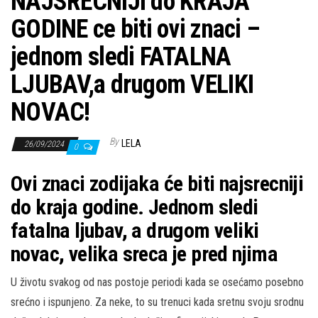
NAJSRECNIJI do KRAJA
GODINE ce biti ovi znaci –
jednom sledi FATALNA
LJUBAV,a drugom VELIKI
NOVAC!
By
LELA
26/09/2024
0
Ovi znaci zodijaka će biti najsrecniji
do kraja godine. Jednom sledi
fatalna ljubav, a drugom veliki
novac, velika sreca je pred njima
U životu svakog od nas postoje periodi kada se osećamo posebno
srećno i ispunjeno. Za neke, to su trenuci kada sretnu svoju srodnu