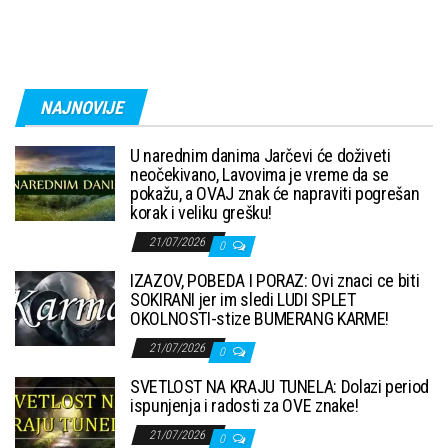
NAJNOVIJE
U narednim danima Jarčevi će doživeti
neočekivano, Lavovima je vreme da se
pokažu, a OVAJ znak će napraviti pogrešan
korak i veliku grešku!
21/07/2026
0
IZAZOV, POBEDA I PORAZ: Ovi znaci ce biti
SOKIRANI jer im sledi LUDI SPLET
OKOLNOSTI-stize BUMERANG KARME!
21/07/2026
0
SVETLOST NA KRAJU TUNELA: Dolazi period
ispunjenja i radosti za OVE znake!
21/07/2026
0