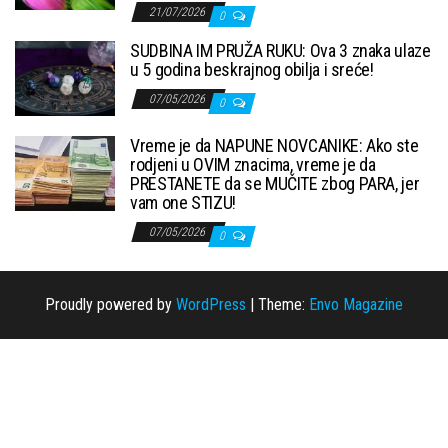
21/07/2026
0
SUDBINA IM PRUŽA RUKU: Ova 3 znaka ulaze
u 5 godina beskrajnog obilja i sreće!
07/05/2026
0
Vreme je da NAPUNE NOVCANIKE: Ako ste
rodjeni u OVIM znacima, vreme je da
PRESTANETE da se MUČITE zbog PARA, jer
vam one STIZU!
07/05/2026
0
Proudly powered by
WordPress
|
Theme:
Envo Magazine