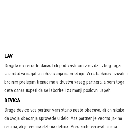
LAV
Dragi lavovi vi cete danas biti pod zastitom zvezda i zbog toga
vas nikakva negativna desavanja ne ocekuju. Vi cete danas uzivati u
brojnim prelepim trenucima u drustvu vaseg partnera, a sem toga
cete danas uspeti da se izborite i za manji poslovni uspeh.
DEVICA
Drage device vas partner vam stalno nesto obecava, ali on nikako
da svoja obecanja sprovede u delo. Vas partner je veoma jak na
recima, ali je veoma slab na delima. Prestanite verovati u reci