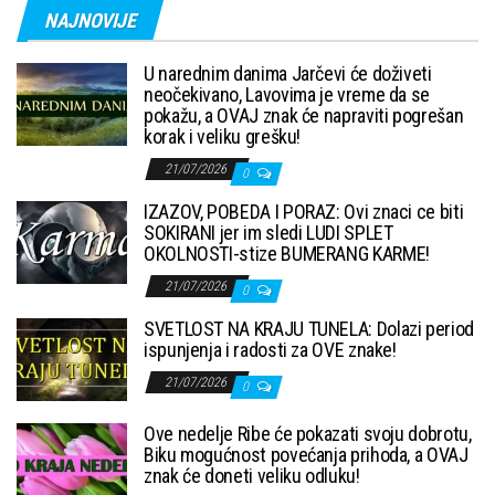
NAJNOVIJE
U narednim danima Jarčevi će doživeti
neočekivano, Lavovima je vreme da se
pokažu, a OVAJ znak će napraviti pogrešan
korak i veliku grešku!
21/07/2026
0
IZAZOV, POBEDA I PORAZ: Ovi znaci ce biti
SOKIRANI jer im sledi LUDI SPLET
OKOLNOSTI-stize BUMERANG KARME!
21/07/2026
0
SVETLOST NA KRAJU TUNELA: Dolazi period
ispunjenja i radosti za OVE znake!
21/07/2026
0
Ove nedelje Ribe će pokazati svoju dobrotu,
Biku mogućnost povećanja prihoda, a OVAJ
znak će doneti veliku odluku!