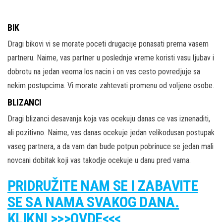
BIK
Dragi bikovi vi se morate poceti drugacije ponasati prema vasem
partneru. Naime, vas partner u poslednje vreme koristi vasu ljubav i
dobrotu na jedan veoma los nacin i on vas cesto povredjuje sa
nekim postupcima. Vi morate zahtevati promenu od voljene osobe.
BLIZANCI
Dragi blizanci desavanja koja vas ocekuju danas ce vas iznenaditi,
ali pozitivno. Naime, vas danas ocekuje jedan velikodusan postupak
vaseg partnera, a da vam dan bude potpun pobrinuce se jedan mali
novcani dobitak koji vas takodje ocekuje u danu pred vama.
PRIDRUŽITE NAM SE I ZABAVITE
SE SA NAMA SVAKOG DANA.
KLIKNI >>>OVDE<<<