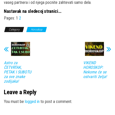
vaseg partnera i od njega pocnite zahtevati samo dela.
Nastavak na sledecoj stranici…
Pages:
1
2
Category
Horoskop
Astro za
VIKEND
ČETVRTAK,
HOROSKOP:
PETAK I SUBOTU
Nekome će se
za sve znake
ostvariti želja!
zodijaka!
Leave a Reply
You must be
logged in
to post a comment.