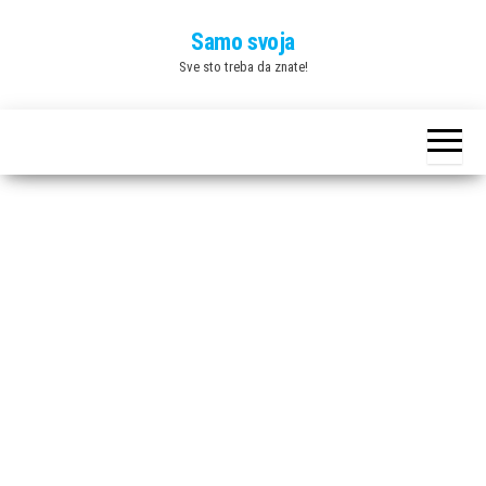
Skip
Samo svoja
to
Sve sto treba da znate!
the
content