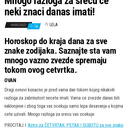
Mnogo razloga za srecu ce
neki znaci danas imati!
By
LELA
19/05/2022
0
Horoskop do kraja dana za sve
znake zodijaka. Saznajte sta vam
mnogo vazno zvezde spremaju
tokom ovog cetvrtka.
OVAN
Dragi ovnovi konacno je pred vama dan tokom kojeg nikakvih
razloga za zabrinutost necete imati. Vama ce zvezde danas biti
naklonjene i zbog toga vas ocekuju samo lepa desavanja u kojima
cete uzivati. Mnogo razloga za srecu vas ocekuje.
PROCITAJ I:
Astro za ČETVRTAK, PETAK I SUBOTU za sve znake