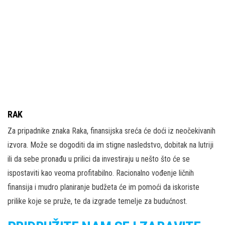
RAK
Za pripadnike znaka Raka, finansijska sreća će doći iz neočekivanih
izvora. Može se dogoditi da im stigne nasledstvo, dobitak na lutriji
ili da sebe pronađu u prilici da investiraju u nešto što će se
ispostaviti kao veoma profitabilno. Racionalno vođenje ličnih
finansija i mudro planiranje budžeta će im pomoći da iskoriste
prilike koje se pruže, te da izgrade temelje za budućnost.