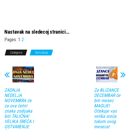
Nastavak na sledecoj stranici…
Pages:
1
2
Category
Horoskop
ZADNJA
Za BLIZANCE
NEDELJA
DECEMBAR će
NOVEMBRA će
biti mesec
za ova četiri
MAGIJE!
znaka zodijaka
Očekuje vas
biti TALIČNA!
velika sreća
VELIKA SREĆA I
tokom ovog
OSTVARENJE
meseca!