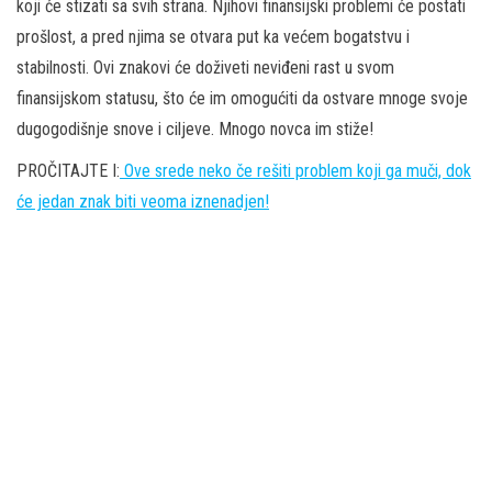
koji će stizati sa svih strana. Njihovi finansijski problemi će postati
prošlost, a pred njima se otvara put ka većem bogatstvu i
stabilnosti. Ovi znakovi će doživeti neviđeni rast u svom
finansijskom statusu, što će im omogućiti da ostvare mnoge svoje
dugogodišnje snove i ciljeve. Mnogo novca im stiže!
PROČITAJTE I:
Ove srede neko če rešiti problem koji ga muči, dok
će jedan znak biti veoma iznenadjen!