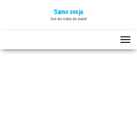
Skip
Samo svoja
to
Sve sto treba da znate!
the
content