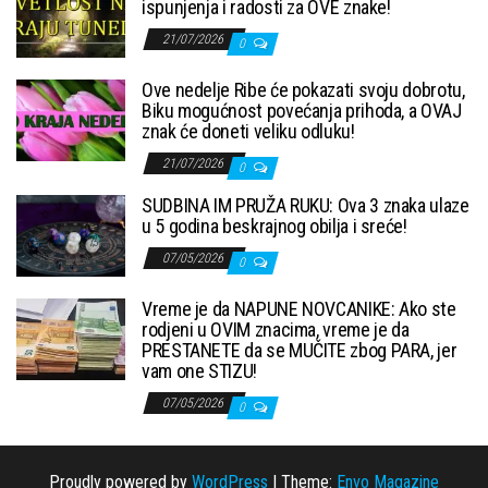
ispunjenja i radosti za OVE znake!
21/07/2026
0
Ove nedelje Ribe će pokazati svoju dobrotu,
Biku mogućnost povećanja prihoda, a OVAJ
znak će doneti veliku odluku!
21/07/2026
0
SUDBINA IM PRUŽA RUKU: Ova 3 znaka ulaze
u 5 godina beskrajnog obilja i sreće!
07/05/2026
0
Vreme je da NAPUNE NOVCANIKE: Ako ste
rodjeni u OVIM znacima, vreme je da
PRESTANETE da se MUČITE zbog PARA, jer
vam one STIZU!
07/05/2026
0
Proudly powered by
WordPress
|
Theme:
Envo Magazine