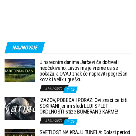
NAJNOVIJE
U narednim danima Jarčevi će doživeti
neočekivano, Lavovima je vreme da se
pokažu, a OVAJ znak će napraviti pogrešan
korak i veliku grešku!
21/07/2026
0
IZAZOV, POBEDA I PORAZ: Ovi znaci ce biti
SOKIRANI jer im sledi LUDI SPLET
OKOLNOSTI-stize BUMERANG KARME!
21/07/2026
0
SVETLOST NA KRAJU TUNELA: Dolazi period