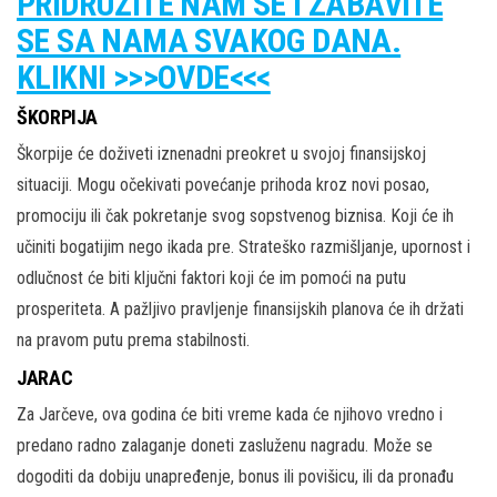
PRIDRUŽITE NAM SE I ZABAVITE
SE SA NAMA SVAKOG DANA.
KLIKNI >>>OVDE<<<
ŠKORPIJA
Škorpije će doživeti iznenadni preokret u svojoj finansijskoj
situaciji. Mogu očekivati povećanje prihoda kroz novi posao,
promociju ili čak pokretanje svog sopstvenog biznisa. Koji će ih
učiniti bogatijim nego ikada pre. Strateško razmišljanje, upornost i
odlučnost će biti ključni faktori koji će im pomoći na putu
prosperiteta. A pažljivo pravljenje finansijskih planova će ih držati
na pravom putu prema stabilnosti.
JARAC
Za Jarčeve, ova godina će biti vreme kada će njihovo vredno i
predano radno zalaganje doneti zasluženu nagradu. Može se
dogoditi da dobiju unapređenje, bonus ili povišicu, ili da pronađu