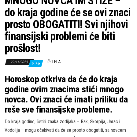
MNOGO NOVCA IM STIŽE –
do kraja godine će se ovi znaci
prosto OBOGATITI! Svi njihovi
finansijski problemi će biti
prošlost!
By
LELA
22/11/2023
0
Horoskop otkriva da će do kraja
godine ovim znacima stići mnogo
novca. Ovi znaci će imati priliku da
reše sve finansijske probleme.
Do kraja godine, četiri znaka zodijaka – Rak, Škorpija, Jarac i
Vodolija – mogu očekivati da će se prosto obogatiti, sa novcem